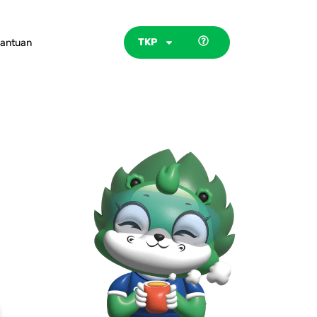
TKP
antuan