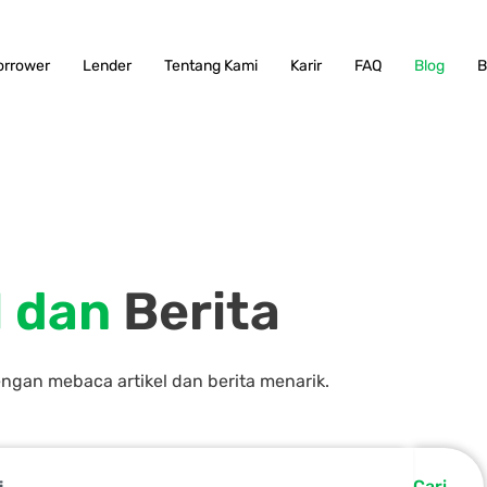
orrower
Lender
Tentang Kami
Karir
FAQ
Blog
B
l dan
Berita
an mebaca artikel dan berita menarik.
Cari