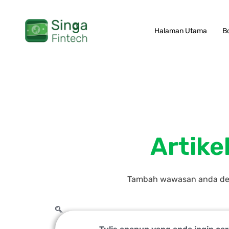
Skip
to
Halaman Utama
B
content
Artike
Tambah wawasan anda deng
Search