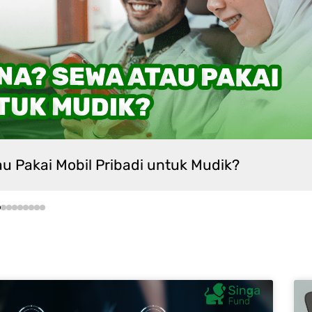
udik?
Siapa Saja 
Page
Page
Page
Page
Page
Page
Page
Page
Page
Page