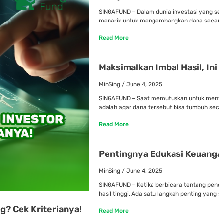
SINGAFUND – Dalam dunia investasi yang se
menarik untuk mengembangkan dana secara 
Read More
Maksimalkan Imbal Hasil, In
MinSing
June 4, 2025
SINGAFUND – Saat memutuskan untuk menya
adalah agar dana tersebut bisa tumbuh sec
Read More
Pentingnya Edukasi Keuang
MinSing
June 4, 2025
SINGAFUND – Ketika berbicara tentang pend
hasil tinggi. Ada satu langkah penting yang 
g? Cek Kriterianya!
Read More