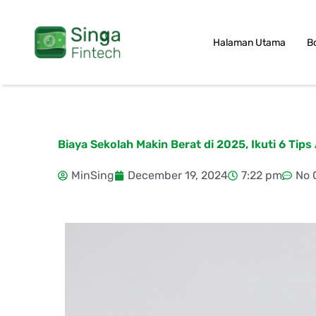
Skip
to
Halaman Utama
B
content
Biaya Sekolah Makin Berat di 2025, Ikuti 6 Tips
MinSing
December 19, 2024
7:22 pm
No 