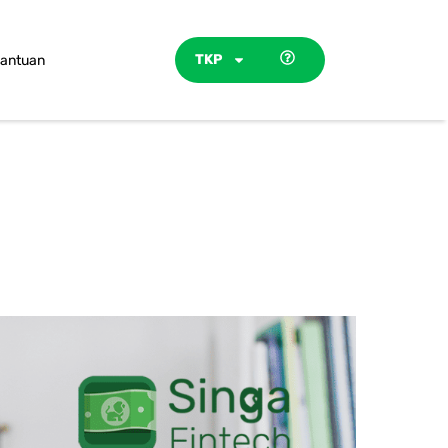
TKP
antuan