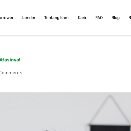
orrower
Lender
Tentang Kami
Karir
FAQ
Blog
B
 Atasinya!
Comments