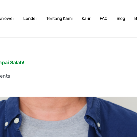
orrower
Lender
Tentang Kami
Karir
FAQ
Blog
B
mpai Salah!
ents