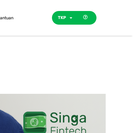
TKP
antuan