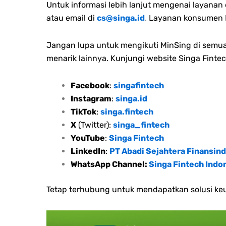
Untuk informasi lebih lanjut mengenai layana
atau email di
cs@singa.id
.
Layanan konsumen M
Jangan lupa untuk mengikuti MinSing di semua 
menarik lainnya. Kunjungi website Singa Fintec
Facebook
:
singafintech
Instagram
:
singa.id
TikTok
:
singa.fintech
X
(Twitter):
singa_fintech
YouTube
:
Singa Fintech
LinkedIn
:
PT Abadi Sejahtera Finansind
WhatsApp Channel:
Singa Fintech Indo
Tetap terhubung untuk mendapatkan solusi keu