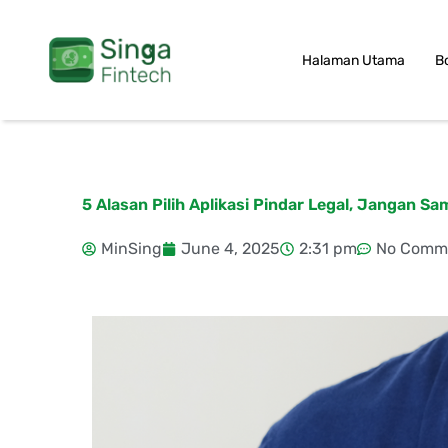
Skip
to
Halaman Utama
B
content
5 Alasan Pilih Aplikasi Pindar Legal, Jangan Sa
MinSing
June 4, 2025
2:31 pm
No Comm