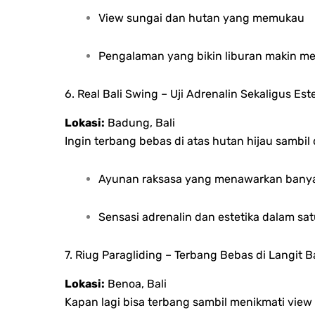
View sungai dan hutan yang memukau
Pengalaman yang bikin liburan makin m
6. Real Bali Swing – Uji Adrenalin Sekaligus Est
Lokasi:
Badung, Bali
Ingin terbang bebas di atas hutan hijau sambil
Ayunan raksasa yang menawarkan banyak
Sensasi adrenalin dan estetika dalam s
7. Riug Paragliding – Terbang Bebas di Langit Ba
Lokasi:
Benoa, Bali
Kapan lagi bisa terbang sambil menikmati view 