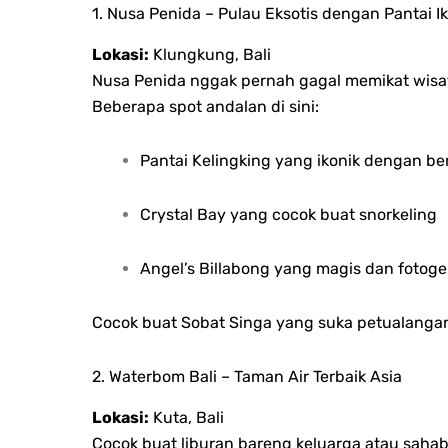
1. Nusa Penida – Pulau Eksotis dengan Pantai I
Lokasi:
Klungkung, Bali
Nusa Penida nggak pernah gagal memikat wis
Beberapa spot andalan di sini:
Pantai Kelingking yang ikonik dengan b
Crystal Bay yang cocok buat snorkeling
Angel’s Billabong yang magis dan fotoge
Cocok buat Sobat Singa yang suka petualangan 
2. Waterbom Bali – Taman Air Terbaik Asia
Lokasi:
Kuta, Bali
Cocok buat liburan bareng keluarga atau sahab