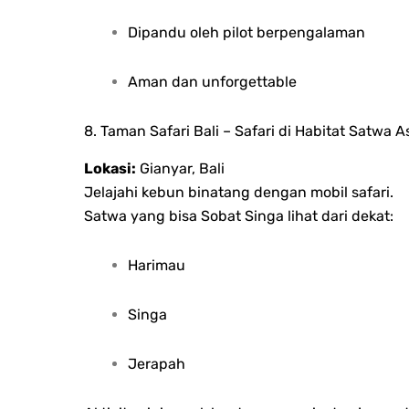
Dipandu oleh pilot berpengalaman
Aman dan unforgettable
8. Taman Safari Bali – Safari di Habitat Satwa As
Lokasi:
Gianyar, Bali
Jelajahi kebun binatang dengan mobil safari.
Satwa yang bisa Sobat Singa lihat dari dekat:
Harimau
Singa
Jerapah