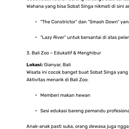
Wahana yang bisa Sobat Singa nikmati di sini an
“The Constrictor” dan “Smash Down” ya
“Lazy River” untuk bersantai di atas pe
3. Bali Zoo – Edukatif & Menghibur
Lokasi:
Gianyar, Bali
Wisata ini cocok banget buat Sobat Singa yang
Aktivitas menarik di Bali Zoo:
Memberi makan hewan
Sesi edukasi bareng pemandu profesiona
Anak-anak pasti suka, orang dewasa juga ngga