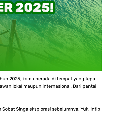
tahun 2025, kamu berada di tempat yang tepat.
wan lokal maupun internasional. Dari pantai
Sobat Singa eksplorasi sebelumnya. Yuk, intip