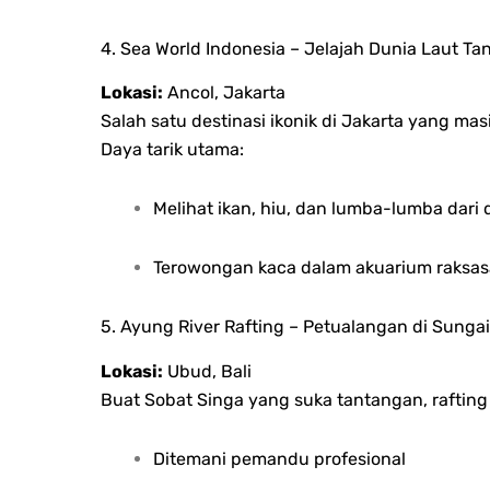
4. Sea World Indonesia – Jelajah Dunia Laut 
Lokasi:
Ancol, Jakarta
Salah satu destinasi ikonik di Jakarta yang mas
Daya tarik utama:
Melihat ikan, hiu, dan lumba-lumba dari 
Terowongan kaca dalam akuarium raksasa 
5. Ayung River Rafting – Petualangan di Sungai
Lokasi:
Ubud, Bali
Buat Sobat Singa yang suka tantangan, rafting
Ditemani pemandu profesional