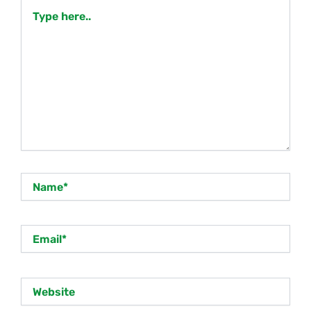
Type
here..
Name*
Email*
Website