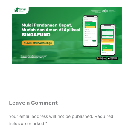
Leave a Comment
Your email address will not be published.
Required
fields are marked
*