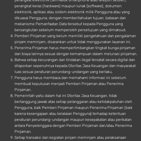
perangkat elektronik (termasuk smartphone atau telepon seluler),
perangkat keras (hardware) maupun lunak (software), dokumen
elektronik, aplikasi atau sistem elektronik milik Pengguna atau yang
dikuasai Pengguna, dengan memberitahukan tujuan, batasan dan
mekanisme Pemanfaatan Data tersebut kepada Pengguna yang
bersangkutan sebelum memperoleh persetujuan yang dimaksud.
Pemberi Pinjaman yang belum memiliki pengetahuan dan pengalaman
pinjam meminjam, disarankan untuk tidak menggunakan layanan ini.
Penerima Pinjaman harus mempertimbangkan tingkat bunga pinjaman
dan biaya lainnya sesuai dengan kemampuan dalam melunasi pinjaman.
Bahwa setiap kecurangan dan tindakan ilegal tercatat secara digital dan
dilaporkan sepenuhnya kepada Otoritas Jasa Keuangan dan masyarakat
luas sesuai peraturan perundang-undangan yang berlaku.
Pengguna harus membaca dan memahami informasi ini sebelum
membuat keputusan menjadi Pemberi Pinjaman atau Penerima
Pinjaman.
Pemerintah yaitu dalam hal ini Otoritas Jasa Keuangan, tidak
bertanggung jawab atas setiap pelanggaran atau ketidakpatuhan oleh
Pengguna, baik Pemberi Pinjaman maupun Penerima Pinjaman (baik
karena kesengajaan atau kelalaian Pengguna) terhadap ketentuan
peraturan perundang-undangan maupun kesepakatan atau perikatan
antara Penyelenggara dengan Pemberi Pinjaman dan/atau Penerima
Pinjaman.
Setiap transaksi dan kegiatan pinjam meminjam atau pelaksanaan