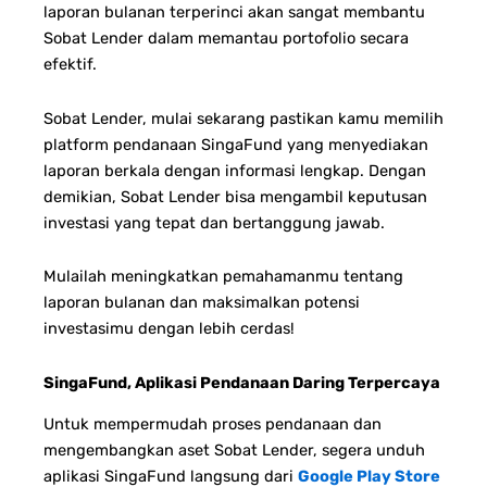
laporan bulanan terperinci akan sangat membantu
Sobat Lender dalam memantau portofolio secara
efektif.
Sobat Lender, mulai sekarang pastikan kamu memilih
platform pendanaan SingaFund yang menyediakan
laporan berkala dengan informasi lengkap. Dengan
demikian, Sobat Lender bisa mengambil keputusan
investasi yang tepat dan bertanggung jawab.
Mulailah meningkatkan pemahamanmu tentang
laporan bulanan dan maksimalkan potensi
investasimu dengan lebih cerdas!
SingaFund, Aplikasi Pendanaan Daring Terpercaya
Untuk mempermudah proses pendanaan dan
mengembangkan aset Sobat Lender, segera unduh
aplikasi SingaFund langsung dari
Google Play Store