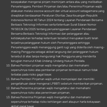
kesepakatan mengenai pinjam meminjam antara atau yang melibatkan
Penyelenggara, Pemberi Pinjaman dan/atau Penerima Pinjaman wajib
dilakukan melalui escrow account dan virtual account sebagaimana yang
diwajibkan berdasarkan Peraturan Otoritas Jasa Keuangan Republik
Indonesia Nomor 40 Tahun 2024 tentang Layanan Pendanaan Bersama
Berbasis Teknologi Informasi serta Ketentuan Surat Edaran Nomor
19/SEOJK.06/2025 tentang penyelenggaraan Layanan Pendanaan
Bersama Berbasis Teknologi Informasi dan pelanggaran atau
ketidakpatuhan terhadap ketentuan tersebut merupakan bukti telah
terjadinya pelanggaran hukum oleh Penyelenggara sehingga
Penyelenggara wajib menanggung ganti rugi yang diderita oleh masing-
masing Pengguna sebagai akibat langsung dari pelanggaran hukum
tersebut di atas tanpa mengurangi hak Pengguna yang menderita
kerugian menurut Kitab Undang-Undang Hukum Perdata.
Bahwa Pemberi pinjaman wajib mengetahui dan memahami
sepenuhnya risiko atas pemberian pinjaman termasuk namun tidak
terbatas pada risiko gagal bayar.
Bahwa Pemberi Pinjaman wajib untuk mempelajari dan memiliki
pengetahuan dasar mengenai LPBBTI sebelum memberikan pinjaman.
Bahwa Penerima pinjaman wajib mengetahui dan memahami
sepenuhnya risiko atas penerimaan pinjaman.
Bahwa Penerima Pinjaman wajib mengetahui dan memahami
sepenuhnya terhadap risiko kehilangan aset ataupun harta kekayaaan
akibat gagal bayar.