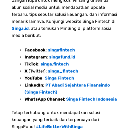
Jangan lupa untuk mengikuti MinSing di semua
akun sosial media untuk mendapatkan update
terbaru, tips seputar solusi keuangan, dan informasi
menarik lainnya. Kunjungi website Singa Fintech di
Singa.id
, atau temukan MinSing di platform sosial
media berikut:
Facebook
:
singafintech
Instagram
:
singafund.id
TikTok
:
singa.fintech
X
(Twitter):
singa_fintech
YouTube
:
Singa Fintech
LinkedIn
:
PT Abadi Sejahtera Finansindo
(Singa Fintech)
WhatsApp Channel:
Singa Fintech Indonesia
Tetap terhubung untuk mendapatkan solusi
keuangan yang terbaik dan terpercaya dari
SingaFund!
#LifeBetterWithSinga