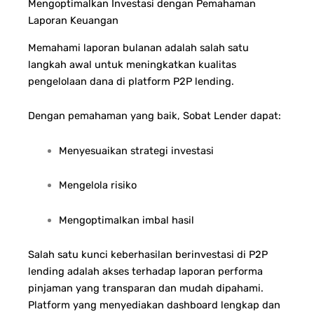
Mengoptimalkan Investasi dengan Pemahaman
Laporan Keuangan
Memahami laporan bulanan adalah salah satu
langkah awal untuk meningkatkan kualitas
pengelolaan dana di platform P2P lending.
Dengan pemahaman yang baik, Sobat Lender dapat:
Menyesuaikan strategi investasi
Mengelola risiko
Mengoptimalkan imbal hasil
Salah satu kunci keberhasilan berinvestasi di P2P
lending adalah akses terhadap laporan performa
pinjaman yang transparan dan mudah dipahami.
Platform yang menyediakan dashboard lengkap dan