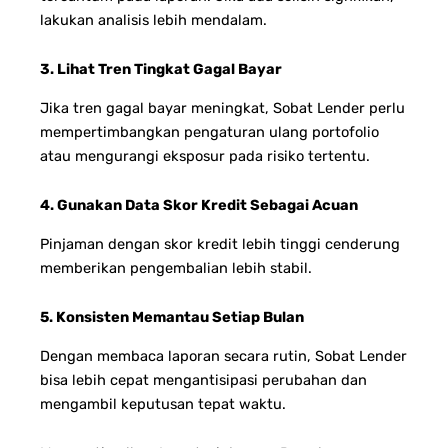
lakukan analisis lebih mendalam.
3. Lihat Tren Tingkat Gagal Bayar
Jika tren gagal bayar meningkat, Sobat Lender perlu
mempertimbangkan pengaturan ulang portofolio
atau mengurangi eksposur pada risiko tertentu.
4. Gunakan Data Skor Kredit Sebagai Acuan
Pinjaman dengan skor kredit lebih tinggi cenderung
memberikan pengembalian lebih stabil.
5. Konsisten Memantau Setiap Bulan
Dengan membaca laporan secara rutin, Sobat Lender
bisa lebih cepat mengantisipasi perubahan dan
mengambil keputusan tepat waktu.