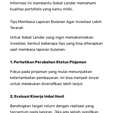
Informasi ini membantu Sobat Lender memahami
kualitas portofolio yang kamu miliki.
Tips Membaca Laporan Bulanan Agar Investasi Lebih
Terarah
Untuk Sobat Lender yang ingin memaksimalkan
investasi, berikut beberapa tips yang bisa diterapkan
saat membaca laporan bulanan:
1. Perhatikan Perubahan Status Pinjaman
Fokus pada pinjaman yang mulai menunjukkan
keterlambatan pembayaran. Ini bisa menjadi sinyal
untuk melakukan diversifikasi lebih lanjut.
2. Evaluasi Kinerja Imbal Hasil
Bandingkan target return dengan realisasi yang
tercantum pada laporan. Jika ada selisih signifikan,