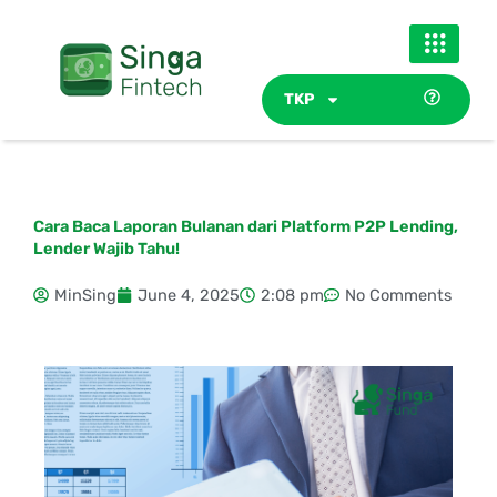
Skip
to
content
TKP
Cara Baca Laporan Bulanan dari Platform P2P Lending,
Lender Wajib Tahu!
MinSing
June 4, 2025
2:08 pm
No Comments