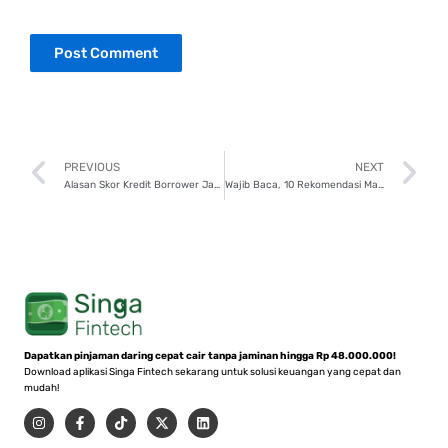
Prev
N
PREVIOUS
NEXT
Alasan Skor Kredit Borrower Jadi Penentu Suku Bunga, Ini Penjelasannya!
Wajib Baca, 10 Rekomendasi Manhwa Terbaru 2025!
Dapatkan pinjaman daring cepat cair tanpa jaminan hingga Rp 48.000.000!
Download aplikasi Singa Fintech sekarang untuk solusi keuangan yang cepat dan
mudah!
I
F
T
X
L
n
a
i
-
i
s
c
k
t
n