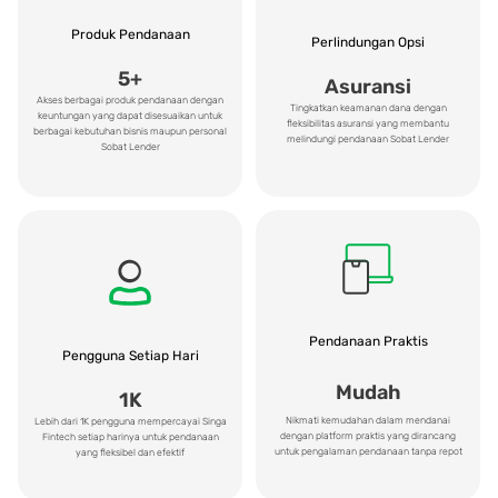
Produk Pendanaan
Perlindungan Opsi
5+
Asuransi
Akses berbagai produk pendanaan dengan
Tingkatkan keamanan dana dengan
keuntungan yang dapat disesuaikan untuk
fleksibilitas asuransi yang membantu
berbagai kebutuhan bisnis maupun personal
melindungi pendanaan Sobat Lender
Sobat Lender
Pendanaan Praktis
Pengguna Setiap Hari
Mudah
1K
Nikmati kemudahan dalam mendanai
Lebih dari 1K pengguna mempercayai Singa
dengan platform praktis yang dirancang
Fintech setiap harinya untuk pendanaan
untuk pengalaman pendanaan tanpa repot
yang fleksibel dan efektif