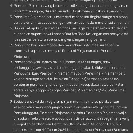
bersangkutan sebelum memperoleh persetujuan yang dimaksud.
Pemberi Pinjaman yang belum memiliki pengetahuan dan pengalaman
pinjam meminjam, disarankan untuk tidak menggunakan layanan ini.
Penerima Pinjaman harus mempertimbangkan tingkat bunga pinjaman
dan biaya lainnya sesuai dengan kemampuan dalam melunasi pinjaman.
Bahwa setiap kecurangan dan tindakan ilegal tercatat secara digital dan
dilaporkan sepenuhnya kepada Otoritas Jasa Keuangan dan masyarakat
luas sesuai peraturan perundang-undangan yang berlaku.
Pengguna harus membaca dan memahami informasi ini sebelum
membuat keputusan menjadi Pemberi Pinjaman atau Penerima
Pinjaman.
Pemerintah yaitu dalam hal ini Otoritas Jasa Keuangan, tidak
bertanggung jawab atas setiap pelanggaran atau ketidakpatuhan oleh
Pengguna, baik Pemberi Pinjaman maupun Penerima Pinjaman (baik
karena kesengajaan atau kelalaian Pengguna) terhadap ketentuan
peraturan perundang-undangan maupun kesepakatan atau perikatan
antara Penyelenggara dengan Pemberi Pinjaman dan/atau Penerima
Pinjaman.
Setiap transaksi dan kegiatan pinjam meminjam atau pelaksanaan
kesepakatan mengenai pinjam meminjam antara atau yang melibatkan
Penyelenggara, Pemberi Pinjaman dan/atau Penerima Pinjaman wajib
dilakukan melalui escrow account dan virtual account sebagaimana yang
diwajibkan berdasarkan Peraturan Otoritas Jasa Keuangan Republik
Indonesia Nomor 40 Tahun 2024 tentang Layanan Pendanaan Bersama