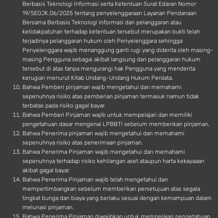
Berbasis Teknologi Informasi serta Ketentuan Surat Edaran Nomor
19/SEOJK.06/2025 tentang penyelenggaraan Layanan Pendanaan
Bersama Berbasis Teknologi Informasi dan pelanggaran atau
ketidakpatuhan terhadap ketentuan tersebut merupakan bukti telah
terjadinya pelanggaran hukum oleh Penyelenggara sehingga
Penyelenggara wajib menanggung ganti rugi yang diderita oleh masing-
masing Pengguna sebagai akibat langsung dari pelanggaran hukum
tersebut di atas tanpa mengurangi hak Pengguna yang menderita
kerugian menurut Kitab Undang-Undang Hukum Perdata.
Bahwa Pemberi pinjaman wajib mengetahui dan memahami
sepenuhnya risiko atas pemberian pinjaman termasuk namun tidak
terbatas pada risiko gagal bayar.
Bahwa Pemberi Pinjaman wajib untuk mempelajari dan memiliki
pengetahuan dasar mengenai LPBBTI sebelum memberikan pinjaman.
Bahwa Penerima pinjaman wajib mengetahui dan memahami
sepenuhnya risiko atas penerimaan pinjaman.
Bahwa Penerima Pinjaman wajib mengetahui dan memahami
sepenuhnya terhadap risiko kehilangan aset ataupun harta kekayaaan
akibat gagal bayar.
Bahwa Penerima Pinjaman wajib telah mengetahui dan
mempertimbangkan sebelum memberikan persetujuan atas segala
tingkat bunga dan biaya yang berlaku sesuai dengan kemampuan dalam
melunasi pinjaman.
Bahwa Penerima Pinjaman diwajibkan untuk mempelajari pengetahuan