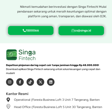
Nikmati kemudahan berinvestasi dengan Singa Fintech! Mulai
pendanaan sekarang untuk meraih keuntungan optimal dengan
platform yang aman, transparan, dan diawasi oleh OJK.
1500066
cs@singa.id
Dapatkan pinjaman daring cepat cair tanpa jaminan hingga Rp 48.000.000!
Download aplikasi Singa Fintech sekarang untuk solusi keuangan yang cepat dan
mudah!
I
F
T
X
L
n
a
i
-
i
s
c
k
t
n
t
e
t
w
k
a
b
o
i
e
Kantor Resmi
g
o
k
t
d
Operational (Foresta Business Loft 3 Unit 7 Tangerang, Banten
r
o
t
i
a
k
e
n
Head Office (Foresta Business Loft 5 Unit 30 Tangerang, Banten
m
-
r
f