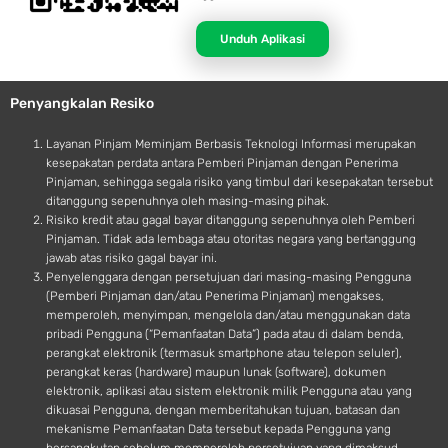
p
n
p
d
Unduh Aplikasi
l
r
e
o
Penyangkalan Resiko
i
d
Layanan Pinjam Meminjam Berbasis Teknologi Informasi merupakan
kesepakatan perdata antara Pemberi Pinjaman dengan Penerima
Pinjaman, sehingga segala risiko yang timbul dari kesepakatan tersebut
ditanggung sepenuhnya oleh masing-masing pihak.
Risiko kredit atau gagal bayar ditanggung sepenuhnya oleh Pemberi
Pinjaman. Tidak ada lembaga atau otoritas negara yang bertanggung
jawab atas risiko gagal bayar ini.
Penyelenggara dengan persetujuan dari masing-masing Pengguna
(Pemberi Pinjaman dan/atau Penerima Pinjaman) mengakses,
memperoleh, menyimpan, mengelola dan/atau menggunakan data
pribadi Pengguna (“Pemanfaatan Data”) pada atau di dalam benda,
perangkat elektronik (termasuk smartphone atau telepon seluler),
perangkat keras (hardware) maupun lunak (software), dokumen
elektronik, aplikasi atau sistem elektronik milik Pengguna atau yang
dikuasai Pengguna, dengan memberitahukan tujuan, batasan dan
mekanisme Pemanfaatan Data tersebut kepada Pengguna yang