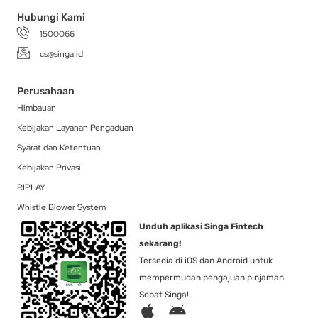
Hubungi Kami
1500066
cs@singa.id
Perusahaan
Himbauan
Kebijakan Layanan Pengaduan
Syarat dan Ketentuan
Kebijakan Privasi
RIPLAY
Whistle Blower System
Unduh aplikasi Singa Fintech
sekarang!
Tersedia di iOS dan Android untuk
mempermudah pengajuan pinjaman
Sobat Singa!
A
A