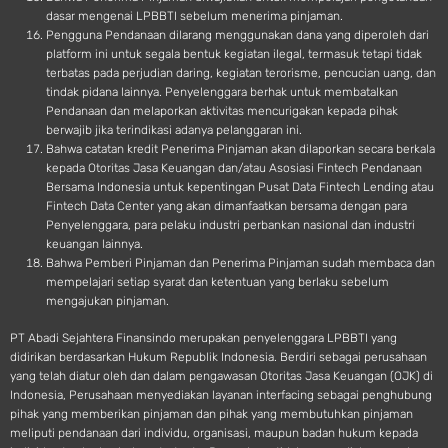
dasar mengenai LPBBTI sebelum menerima pinjaman.
Pengguna Pendanaan dilarang menggunakan dana yang diperoleh dari
platform ini untuk segala bentuk kegiatan ilegal, termasuk tetapi tidak
terbatas pada perjudian daring, kegiatan terorisme, pencucian uang, dan
tindak pidana lainnya. Penyelenggara berhak untuk membatalkan
Pendanaan dan melaporkan aktivitas mencurigakan kepada pihak
berwajib jika terindikasi adanya pelanggaran ini.
Bahwa catatan kredit Penerima Pinjaman akan dilaporkan secara berkala
kepada Otoritas Jasa Keuangan dan/atau Asosiasi Fintech Pendanaan
Bersama Indonesia untuk kepentingan Pusat Data Fintech Lending atau
Fintech Data Center yang akan dimanfaatkan bersama dengan para
Penyelenggara, para pelaku industri perbankan nasional dan industri
keuangan lainnya.
Bahwa Pemberi Pinjaman dan Penerima Pinjaman sudah membaca dan
mempelajari setiap syarat dan ketentuan yang berlaku sebelum
mengajukan pinjaman.
PT Abadi Sejahtera Finansindo merupakan penyelenggara LPBBTI yang
didirikan berdasarkan Hukum Republik Indonesia. Berdiri sebagai perusahaan
yang telah diatur oleh dan dalam pengawasan Otoritas Jasa Keuangan (OJK) di
Indonesia, Perusahaan menyediakan layanan interfacing sebagai penghubung
pihak yang memberikan pinjaman dan pihak yang membutuhkan pinjaman
meliputi pendanaan dari individu, organisasi, maupun badan hukum kepada