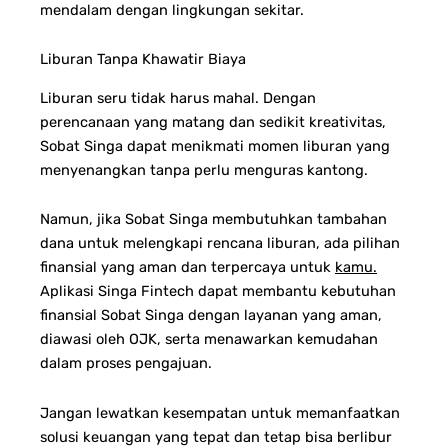
mendalam dengan lingkungan sekitar.
Liburan Tanpa Khawatir Biaya
Liburan seru tidak harus mahal. Dengan
perencanaan yang matang dan sedikit kreativitas,
Sobat Singa dapat menikmati momen liburan yang
menyenangkan tanpa perlu menguras kantong.
Namun, jika Sobat Singa membutuhkan tambahan
dana untuk melengkapi rencana liburan, ada pilihan
finansial yang aman dan terpercaya untuk
kamu.
Aplikasi Singa Fintech dapat membantu kebutuhan
finansial Sobat Singa dengan layanan yang aman,
diawasi oleh OJK, serta menawarkan kemudahan
dalam proses pengajuan.
Jangan lewatkan kesempatan untuk memanfaatkan
solusi keuangan yang tepat dan tetap bisa berlibur