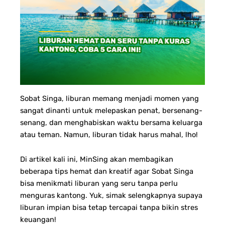
Sobat Singa, l
iburan memang menjadi momen yang
sangat dinanti untuk melepaskan penat, bersenang-
senang, dan menghabiskan waktu bersama keluarga
atau teman. Namun, liburan tidak harus mahal, lho!
Di artikel kali ini, MinSing akan membagikan
beberapa tips hemat dan kreatif agar Sobat Singa
bisa menikmati liburan yang seru tanpa perlu
menguras kantong. Yuk, simak selengkapnya supaya
liburan impian bisa tetap tercapai tanpa bikin stres
keuangan!