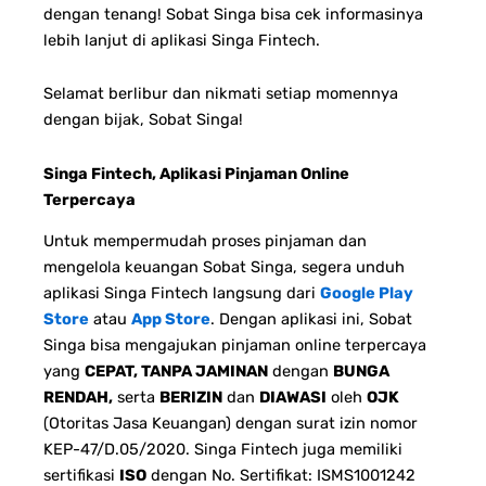
dengan tenang! Sobat Singa bisa cek informasinya
lebih lanjut di aplikasi Singa Fintech.
Selamat berlibur dan nikmati setiap momennya
dengan bijak, Sobat Singa!
Singa Fintech, Aplikasi Pinjaman Online
Terpercaya
Untuk mempermudah proses pinjaman dan
mengelola keuangan Sobat Singa, segera unduh
aplikasi Singa Fintech langsung dari
Google Play
Store
atau
App Store
. Dengan aplikasi ini, Sobat
Singa bisa mengajukan pinjaman online terpercaya
yang
CEPAT, TANPA JAMINAN
dengan
BUNGA
RENDAH,
serta
BERIZIN
dan
DIAWASI
oleh
OJK
(Otoritas Jasa Keuangan) dengan surat izin nomor
KEP-47/D.05/2020. Singa Fintech juga memiliki
sertifikasi
ISO
dengan No. Sertifikat: ISMS1001242