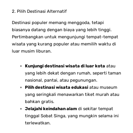
2. Pilih Destinasi Alternatif
Destinasi populer memang menggoda, tetapi
biasanya datang dengan biaya yang lebih tinggi.
Pertimbangkan untuk mengunjungi tempat-tempat
wisata yang kurang populer atau memilih waktu di
luar musim liburan.
Kunjungi destinasi wisata di luar kota
atau
yang lebih dekat dengan rumah, seperti taman
nasional, pantai, atau pegunungan.
Pilih destinasi wisata edukasi
atau museum
yang seringkali menawarkan tiket murah atau
bahkan gratis.
Jelajahi keindahan alam
di sekitar tempat
tinggal Sobat Singa, yang mungkin selama ini
terlewatkan.