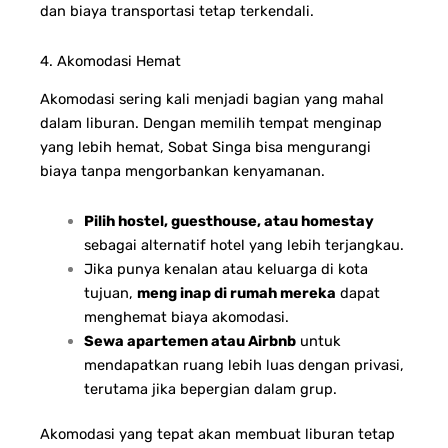
dan biaya transportasi tetap terkendali.
4. Akomodasi Hemat
Akomodasi sering kali menjadi bagian yang mahal
dalam liburan. Dengan memilih tempat menginap
yang lebih hemat, Sobat Singa bisa mengurangi
biaya tanpa mengorbankan kenyamanan.
Pilih hostel, guesthouse, atau homestay
sebagai alternatif hotel yang lebih terjangkau.
Jika punya kenalan atau keluarga di kota
tujuan,
meng inap di rumah mereka
dapat
menghemat biaya akomodasi.
Sewa apartemen atau Airbnb
untuk
mendapatkan ruang lebih luas dengan privasi,
terutama jika bepergian dalam grup.
Akomodasi yang tepat akan membuat liburan tetap