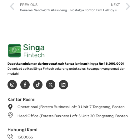
Prev
N
PREVIOUS
NEXT
Generasi Sandwich? Atasi dengan 5 Tips Cerdas Kelola Keuangan
Nostalgia Tonton Film HellBoy untuk Akhir Pekan!
Dapatkan pinjaman daring cepat cair tanpa jaminan hingga Rp 48.000.000!
Download aplikasi Singa Fintech sekarang untuk solusi keuangan yang cepat dan
mudah!
I
F
T
X
L
n
a
i
-
i
s
c
k
t
n
t
e
t
w
k
a
b
o
i
e
Kantor Resmi
g
o
k
t
d
Operational (Foresta Business Loft 3 Unit 7 Tangerang, Banten
r
o
t
i
a
k
e
n
Head Office (Foresta Business Loft 5 Unit 30 Tangerang, Banten
m
-
r
f
Hubungi Kami
1500066