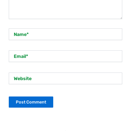
Name*
Email*
Website