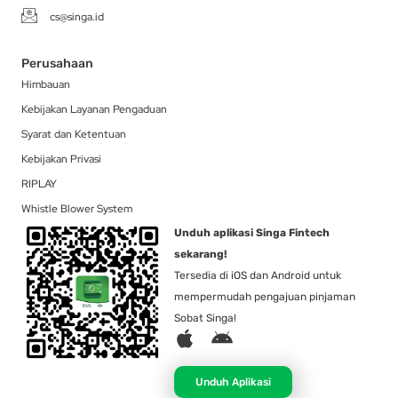
cs@singa.id
Perusahaan
Himbauan
Kebijakan Layanan Pengaduan
Syarat dan Ketentuan
Kebijakan Privasi
RIPLAY
Whistle Blower System
Unduh aplikasi Singa Fintech
sekarang!
Tersedia di iOS dan Android untuk
mempermudah pengajuan pinjaman
Sobat Singa!
A
A
p
n
p
d
Unduh Aplikasi