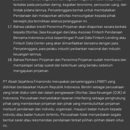
terbatas pada perjudian daring, kegiatan terorisme, pencucian uang, dan
tindak pidana lainnya. Penyelenggara berhak untuk membatalkan
Pendanaan dan melaporkan aktivitas mencurigakan kepada pihak
berwajib jika terindikasi adanya pelanggaran ini.
Bahwa catatan kredit Penerima Pinjaman akan dilaporkan secara berkala
kepada Otoritas Jasa Keuangan dan/atau Asosiasi Fintech Pendanaan
Bersama Indonesia untuk kepentingan Pusat Data Fintech Lending atau
Fintech Data Center yang akan dimanfaatkan bersama dengan para
Penyelenggara, para pelaku industri perbankan nasional dan industri
keuangan lainnya.
Bahwa Pemberi Pinjaman dan Penerima Pinjaman sudah membaca dan
mempelajari setiap syarat dan ketentuan yang berlaku sebelum
mengajukan pinjaman.
PT Abadi Sejahtera Finansindo merupakan penyelenggara LPBBTI yang
didirikan berdasarkan Hukum Republik Indonesia. Berdiri sebagai perusahaan
yang telah diatur oleh dan dalam pengawasan Otoritas Jasa Keuangan (OJK) di
Indonesia, Perusahaan menyediakan layanan interfacing sebagai penghubung
pihak yang memberikan pinjaman dan pihak yang membutuhkan pinjaman
meliputi pendanaan dari individu, organisasi, maupun badan hukum kepada
individu atau badan hukum tertentu. Perusahaan tidak menyediakan segala
bentuk saran atau rekomendasi pendanaan terkait pilihan-pilihan dalam situs
ini.