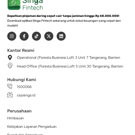
Dapatkan pinjaman daring cepat cair tanpa jaminan hingga Rp 48.000.000!
Download aplikasi Singa Fintech sekarang untuk solusi keuangan yang cepat dan
mudah!
I
F
T
X
L
n
a
i
-
i
s
c
k
t
n
t
e
t
w
k
a
b
o
i
e
Kantor Resmi
g
o
k
t
d
Operational (Foresta Business Loft 3 Unit 7 Tangerang, Banten
r
o
t
i
a
k
e
n
Head Office (Foresta Business Loft 5 Unit 30 Tangerang, Banten
m
-
r
f
Hubungi Kami
1500066
cs@singa.id
Perusahaan
Himbauan
Kebijakan Layanan Pengaduan