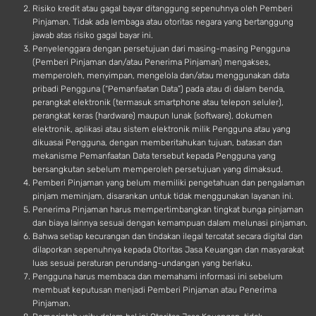
Risiko kredit atau gagal bayar ditanggung sepenuhnya oleh Pemberi
Pinjaman. Tidak ada lembaga atau otoritas negara yang bertanggung
jawab atas risiko gagal bayar ini.
Penyelenggara dengan persetujuan dari masing-masing Pengguna
(Pemberi Pinjaman dan/atau Penerima Pinjaman) mengakses,
memperoleh, menyimpan, mengelola dan/atau menggunakan data
pribadi Pengguna (“Pemanfaatan Data”) pada atau di dalam benda,
perangkat elektronik (termasuk smartphone atau telepon seluler),
perangkat keras (hardware) maupun lunak (software), dokumen
elektronik, aplikasi atau sistem elektronik milik Pengguna atau yang
dikuasai Pengguna, dengan memberitahukan tujuan, batasan dan
mekanisme Pemanfaatan Data tersebut kepada Pengguna yang
bersangkutan sebelum memperoleh persetujuan yang dimaksud.
Pemberi Pinjaman yang belum memiliki pengetahuan dan pengalaman
pinjam meminjam, disarankan untuk tidak menggunakan layanan ini.
Penerima Pinjaman harus mempertimbangkan tingkat bunga pinjaman
dan biaya lainnya sesuai dengan kemampuan dalam melunasi pinjaman.
Bahwa setiap kecurangan dan tindakan ilegal tercatat secara digital dan
dilaporkan sepenuhnya kepada Otoritas Jasa Keuangan dan masyarakat
luas sesuai peraturan perundang-undangan yang berlaku.
Pengguna harus membaca dan memahami informasi ini sebelum
membuat keputusan menjadi Pemberi Pinjaman atau Penerima
Pinjaman.