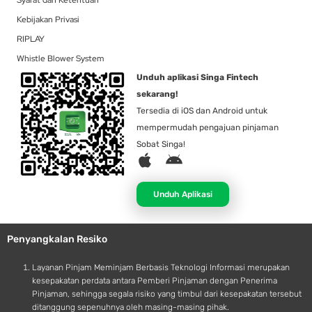
Syarat dan Ketentuan
Kebijakan Privasi
RIPLAY
Whistle Blower System
Unduh aplikasi Singa Fintech
sekarang!
Tersedia di iOS dan Android untuk
mempermudah pengajuan pinjaman
Sobat Singa!
A
A
p
n
p
d
Unduh Aplikasi
l
r
e
o
Penyangkalan Resiko
i
d
Layanan Pinjam Meminjam Berbasis Teknologi Informasi merupakan
kesepakatan perdata antara Pemberi Pinjaman dengan Penerima
Pinjaman, sehingga segala risiko yang timbul dari kesepakatan tersebut
ditanggung sepenuhnya oleh masing-masing pihak.