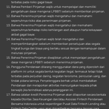
terbatas pada risiko gagal bayar.
Bahwa Pemberi Pinjaman wajib untuk mempelajari dan memiliki
pengetahuan dasar mengenai LPBBTI sebelum memberikan pinjaman.
Bahwa Penerima pinjaman wajib mengetahui dan memahami
sepenuhnya risiko atas penerimaan pinjaman.
Bahwa Penerima Pinjaman wajib mengetahui dan memahami
sepenuhnya terhadap risiko kehilangan aset ataupun harta kekayaaan
akibat gagal bayar.
Bahwa Penerima Pinjaman wajib telah mengetahui dan
mempertimbangkan sebelum memberikan persetujuan atas segala
tingkat bunga dan biaya yang berlaku sesuai dengan kemampuan dalam
melunasi pinjaman.
Bahwa Penerima Pinjaman diwajibkan untuk mempelajari pengetahuan
dasar mengenai LPBBTI sebelum menerima pinjaman.
Pengguna Pendanaan dilarang menggunakan dana yang diperoleh dari
platform ini untuk segala bentuk kegiatan ilegal, termasuk tetapi tidak
terbatas pada perjudian daring, kegiatan terorisme, pencucian uang, dan
tindak pidana lainnya. Penyelenggara berhak untuk membatalkan
Pendanaan dan melaporkan aktivitas mencurigakan kepada pihak
berwajib jika terindikasi adanya pelanggaran ini.
Bahwa catatan kredit Penerima Pinjaman akan dilaporkan secara berkala
kepada Otoritas Jasa Keuangan dan/atau Asosiasi Fintech Pendanaan
Bersama Indonesia untuk kepentingan Pusat Data Fintech Lending atau
Fintech Data Center yang akan dimanfaatkan bersama dengan para