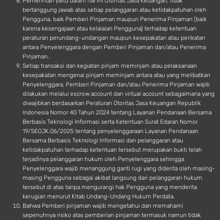
Pemerintah yaitu dalam hal ini Otoritas Jasa Keuangan, tidak
bertanggung jawab atas setiap pelanggaran atau ketidakpatuhan oleh
Pengguna, baik Pemberi Pinjaman maupun Penerima Pinjaman (baik
karena kesengajaan atau kelalaian Pengguna) terhadap ketentuan
peraturan perundang-undangan maupun kesepakatan atau perikatan
antara Penyelenggara dengan Pemberi Pinjaman dan/atau Penerima
Pinjaman.
Setiap transaksi dan kegiatan pinjam meminjam atau pelaksanaan
kesepakatan mengenai pinjam meminjam antara atau yang melibatkan
Penyelenggara, Pemberi Pinjaman dan/atau Penerima Pinjaman wajib
dilakukan melalui escrow account dan virtual account sebagaimana yang
diwajibkan berdasarkan Peraturan Otoritas Jasa Keuangan Republik
Indonesia Nomor 40 Tahun 2024 tentang Layanan Pendanaan Bersama
Berbasis Teknologi Informasi serta Ketentuan Surat Edaran Nomor
19/SEOJK.06/2025 tentang penyelenggaraan Layanan Pendanaan
Bersama Berbasis Teknologi Informasi dan pelanggaran atau
ketidakpatuhan terhadap ketentuan tersebut merupakan bukti telah
terjadinya pelanggaran hukum oleh Penyelenggara sehingga
Penyelenggara wajib menanggung ganti rugi yang diderita oleh masing-
masing Pengguna sebagai akibat langsung dari pelanggaran hukum
tersebut di atas tanpa mengurangi hak Pengguna yang menderita
kerugian menurut Kitab Undang-Undang Hukum Perdata.
Bahwa Pemberi pinjaman wajib mengetahui dan memahami
sepenuhnya risiko atas pemberian pinjaman termasuk namun tidak