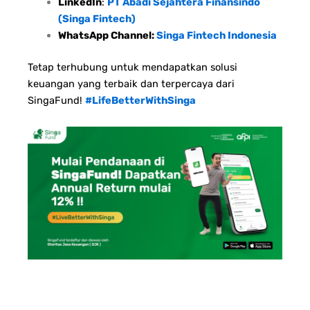
LinkedIn
:
PT Abadi Sejahtera Finansindo
(Singa Fintech)
WhatsApp Channel:
Singa Fintech Indonesia
Tetap terhubung untuk mendapatkan solusi
keuangan yang terbaik dan terpercaya dari
SingaFund!
#LifeBetterWithSinga