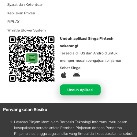
Syarat dan Ketentuan
Kebijakan Privasi
RIPLAY
Whistle Blower System
Unduh aplikasi Singa Fintech
sekarang!
Tersedia di iOS dan Android untuk
mempermudah pengajuan pinjaman
Sobat Singa!
A
A
p
n
p
d
Unduh Aplikasi
l
r
e
o
Penyangkalan Resiko
i
d
Layanan Pinjam Meminjam Berbasis Teknologi Informasi merupakan
kesepakatan perdata antara Pemberi Pinjaman dengan Penerima
Pinjaman, sehingga segala risiko yang timbul dari kesepakatan tersebut