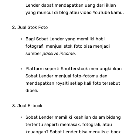
Lender dapat mendapatkan uang dari iklan
yang muncul di blog atau video YouTube kamu.
2. Jual Stok Foto
Bagi Sobat Lender yang memiliki hobi
fotografi, menjual stok foto bisa menjadi
sumber
passive income
.
Platform seperti Shutterstock memungkinkan
Sobat Lender menjual foto-fotomu dan
mendapatkan royalti setiap kali foto tersebut
dibeli.
3. Jual E-book
Sobat Lender memiliki keahlian dalam bidang
tertentu seperti memasak, fotografi, atau
keuangan? Sobat Lender bisa menulis e-book