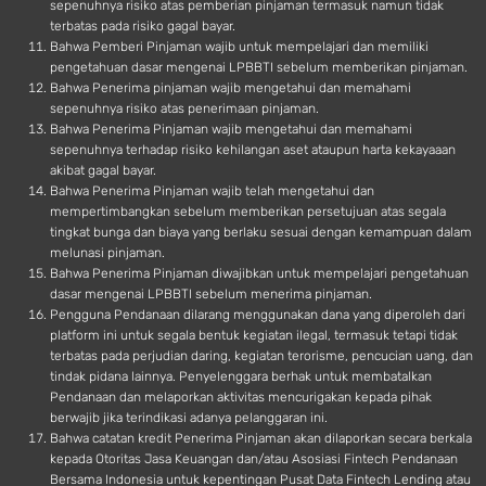
sepenuhnya risiko atas pemberian pinjaman termasuk namun tidak
terbatas pada risiko gagal bayar.
Bahwa Pemberi Pinjaman wajib untuk mempelajari dan memiliki
pengetahuan dasar mengenai LPBBTI sebelum memberikan pinjaman.
Bahwa Penerima pinjaman wajib mengetahui dan memahami
sepenuhnya risiko atas penerimaan pinjaman.
Bahwa Penerima Pinjaman wajib mengetahui dan memahami
sepenuhnya terhadap risiko kehilangan aset ataupun harta kekayaaan
akibat gagal bayar.
Bahwa Penerima Pinjaman wajib telah mengetahui dan
mempertimbangkan sebelum memberikan persetujuan atas segala
tingkat bunga dan biaya yang berlaku sesuai dengan kemampuan dalam
melunasi pinjaman.
Bahwa Penerima Pinjaman diwajibkan untuk mempelajari pengetahuan
dasar mengenai LPBBTI sebelum menerima pinjaman.
Pengguna Pendanaan dilarang menggunakan dana yang diperoleh dari
platform ini untuk segala bentuk kegiatan ilegal, termasuk tetapi tidak
terbatas pada perjudian daring, kegiatan terorisme, pencucian uang, dan
tindak pidana lainnya. Penyelenggara berhak untuk membatalkan
Pendanaan dan melaporkan aktivitas mencurigakan kepada pihak
berwajib jika terindikasi adanya pelanggaran ini.
Bahwa catatan kredit Penerima Pinjaman akan dilaporkan secara berkala
kepada Otoritas Jasa Keuangan dan/atau Asosiasi Fintech Pendanaan
Bersama Indonesia untuk kepentingan Pusat Data Fintech Lending atau