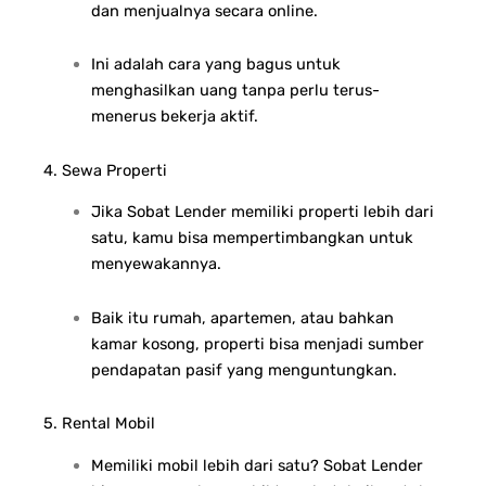
dan menjualnya secara online.
Ini adalah cara yang bagus untuk
menghasilkan uang tanpa perlu terus-
menerus bekerja aktif.
4. Sewa Properti
Jika Sobat Lender memiliki properti lebih dari
satu, kamu bisa mempertimbangkan untuk
menyewakannya.
Baik itu rumah, apartemen, atau bahkan
kamar kosong, properti bisa menjadi sumber
pendapatan pasif yang menguntungkan.
5. Rental Mobil
Memiliki mobil lebih dari satu? Sobat Lender