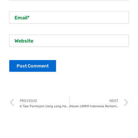
Email*
Website
Prev
N
PREVIOUS
NEXT
6 Tipe Peminjam Uang yang Harus Diwaspadai, Kenali Tanda-Tandanya!
Alasan UMKM Indonesia Berkembang Pesat Karena Fintech Pendanaan