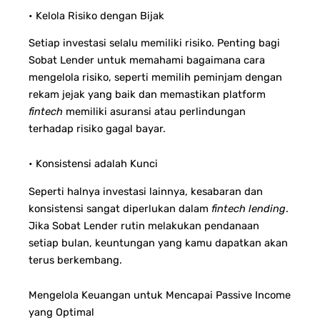
• Kelola Risiko dengan Bijak
Setiap investasi selalu memiliki risiko.
Penting bagi
Sobat Lender untuk memahami bagaimana cara
mengelola risiko, seperti memilih peminjam dengan
rekam jejak yang baik dan memastikan platform
fintech
memiliki asuransi atau perlindungan
terhadap risiko gagal bayar.
• Konsistensi adalah Kunci
Seperti halnya investasi lainnya, kesabaran dan
konsistensi sangat diperlukan dalam
fintech lending
.
Jika Sobat Lender rutin melakukan pendanaan
setiap bulan, keuntungan yang kamu dapatkan akan
terus berkembang.
Mengelola Keuangan untuk Mencapai Passive Income
yang Optimal