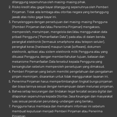
ditanggung sepenuhnya oleh masing-masing pihak.
Risiko kredit atau gagal bayar ditanggung sepenuhnya oleh Pemberi
Pinjaman. Tidak ada lembaga atau otoritas negara yang bertanggung
jawab atas risiko gagal bayar ini.
Penyelenggara dengan persetujuan dari masing-masing Pengguna
(Pemberi Pinjaman dan/atau Penerima Pinjaman) mengakses,
memperoleh, menyimpan, mengelola dan/atau menggunakan data
pribadi Pengguna (“Pemanfaatan Data”) pada atau di dalam benda,
perangkat elektronik (termasuk smartphone atau telepon seluler),
perangkat keras (hardware) maupun lunak (software), dokumen
elektronik, aplikasi atau sistem elektronik milik Pengguna atau yang
dikuasai Pengguna, dengan memberitahukan tujuan, batasan dan
mekanisme Pemanfaatan Data tersebut kepada Pengguna yang
bersangkutan sebelum memperoleh persetujuan yang dimaksud.
Pemberi Pinjaman yang belum memiliki pengetahuan dan pengalaman
pinjam meminjam, disarankan untuk tidak menggunakan layanan ini.
Penerima Pinjaman harus mempertimbangkan tingkat bunga pinjaman
dan biaya lainnya sesuai dengan kemampuan dalam melunasi pinjaman.
Bahwa setiap kecurangan dan tindakan ilegal tercatat secara digital dan
dilaporkan sepenuhnya kepada Otoritas Jasa Keuangan dan masyarakat
luas sesuai peraturan perundang-undangan yang berlaku.
Pengguna harus membaca dan memahami informasi ini sebelum
membuat keputusan menjadi Pemberi Pinjaman atau Penerima
Pinjaman.