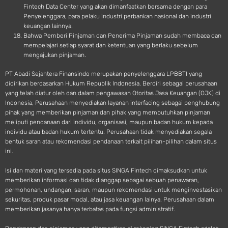
Fintech Data Center yang akan dimanfaatkan bersama dengan para
Penyelenggara, para pelaku industri perbankan nasional dan industri
keuangan lainnya.
Bahwa Pemberi Pinjaman dan Penerima Pinjaman sudah membaca dan
mempelajari setiap syarat dan ketentuan yang berlaku sebelum
mengajukan pinjaman.
PT Abadi Sejahtera Finansindo merupakan penyelenggara LPBBTI yang
didirikan berdasarkan Hukum Republik Indonesia. Berdiri sebagai perusahaan
yang telah diatur oleh dan dalam pengawasan Otoritas Jasa Keuangan (OJK) di
Indonesia, Perusahaan menyediakan layanan interfacing sebagai penghubung
pihak yang memberikan pinjaman dan pihak yang membutuhkan pinjaman
meliputi pendanaan dari individu, organisasi, maupun badan hukum kepada
individu atau badan hukum tertentu. Perusahaan tidak menyediakan segala
bentuk saran atau rekomendasi pendanaan terkait pilihan-pilihan dalam situs
ini.
Isi dan materi yang tersedia pada situs SINGA Fintech dimaksudkan untuk
memberikan informasi dan tidak dianggap sebagai sebuah penawaran,
permohonan, undangan, saran, maupun rekomendasi untuk menginvestasikan
sekuritas, produk pasar modal, atau jasa keuangan lainya. Perusahaan dalam
memberikan jasanya hanya terbatas pada fungsi administratif.