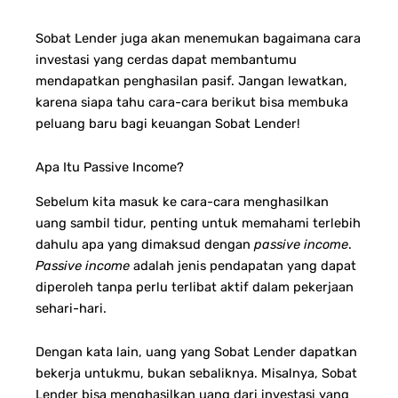
Sobat Lender juga akan menemukan bagaimana cara
investasi yang cerdas dapat membantumu
mendapatkan penghasilan pasif. Jangan lewatkan,
karena siapa tahu cara-cara berikut bisa membuka
peluang baru bagi keuangan Sobat Lender!
Apa Itu Passive Income?
Sebelum kita masuk ke cara-cara menghasilkan
uang sambil tidur, penting untuk memahami terlebih
dahulu apa yang dimaksud dengan
passive income
.
Passive income
adalah jenis pendapatan yang dapat
diperoleh tanpa perlu terlibat aktif dalam pekerjaan
sehari-hari.
Dengan kata lain, uang yang Sobat Lender dapatkan
bekerja untukmu, bukan sebaliknya.
Misalnya, Sobat
Lender bisa menghasilkan uang dari investasi yang