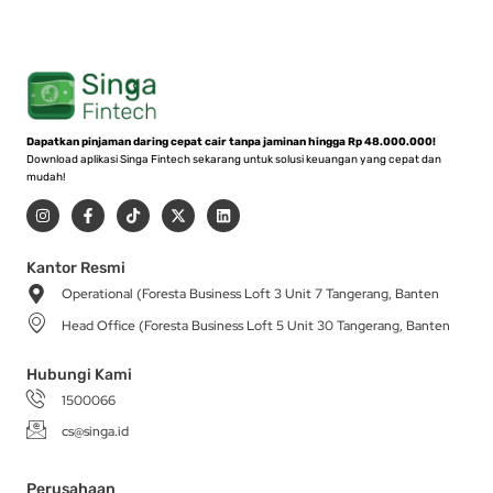
Dapatkan pinjaman daring cepat cair tanpa jaminan hingga Rp 48.000.000!
Download aplikasi Singa Fintech sekarang untuk solusi keuangan yang cepat dan
mudah!
I
F
T
X
L
n
a
i
-
i
s
c
k
t
n
t
e
t
w
k
a
b
o
i
e
Kantor Resmi
g
o
k
t
d
Operational (Foresta Business Loft 3 Unit 7 Tangerang, Banten
r
o
t
i
a
k
e
n
Head Office (Foresta Business Loft 5 Unit 30 Tangerang, Banten
m
-
r
f
Hubungi Kami
1500066
cs@singa.id
Perusahaan