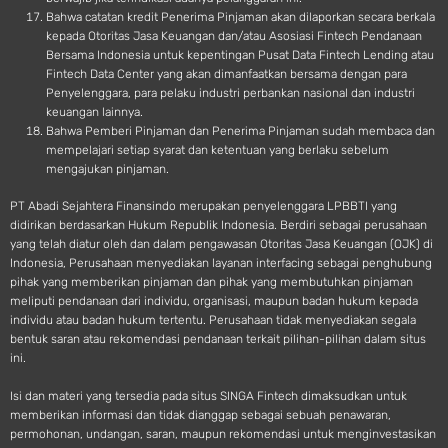
Bahwa catatan kredit Penerima Pinjaman akan dilaporkan secara berkala
kepada Otoritas Jasa Keuangan dan/atau Asosiasi Fintech Pendanaan
Bersama Indonesia untuk kepentingan Pusat Data Fintech Lending atau
Fintech Data Center yang akan dimanfaatkan bersama dengan para
Penyelenggara, para pelaku industri perbankan nasional dan industri
keuangan lainnya.
Bahwa Pemberi Pinjaman dan Penerima Pinjaman sudah membaca dan
mempelajari setiap syarat dan ketentuan yang berlaku sebelum
mengajukan pinjaman.
PT Abadi Sejahtera Finansindo merupakan penyelenggara LPBBTI yang
didirikan berdasarkan Hukum Republik Indonesia. Berdiri sebagai perusahaan
yang telah diatur oleh dan dalam pengawasan Otoritas Jasa Keuangan (OJK) di
Indonesia, Perusahaan menyediakan layanan interfacing sebagai penghubung
pihak yang memberikan pinjaman dan pihak yang membutuhkan pinjaman
meliputi pendanaan dari individu, organisasi, maupun badan hukum kepada
individu atau badan hukum tertentu. Perusahaan tidak menyediakan segala
bentuk saran atau rekomendasi pendanaan terkait pilihan-pilihan dalam situs
ini.
Isi dan materi yang tersedia pada situs SINGA Fintech dimaksudkan untuk
memberikan informasi dan tidak dianggap sebagai sebuah penawaran,
permohonan, undangan, saran, maupun rekomendasi untuk menginvestasikan