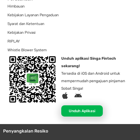
Himbauan
Kebijakan Layanan Pengaduan
Syarat dan Ketentuan
Kebijakan Privasi
RIPLAY
Whistle Blower System
Unduh aplikasi Singa Fintech
sekarang!
Tersedia di iOS dan Android untuk
mempermudah pengajuan pinjaman
Sobat Singa!
A
A
p
n
p
d
Unduh Aplikasi
l
r
e
o
Penyangkalan Resiko
i