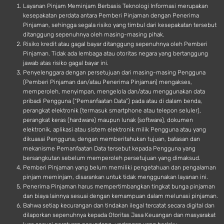
d
Layanan Pinjam Meminjam Berbasis Teknologi Informasi merupakan
kesepakatan perdata antara Pemberi Pinjaman dengan Penerima
Pinjaman, sehingga segala risiko yang timbul dari kesepakatan tersebut
ditanggung sepenuhnya oleh masing-masing pihak.
Risiko kredit atau gagal bayar ditanggung sepenuhnya oleh Pemberi
Pinjaman. Tidak ada lembaga atau otoritas negara yang bertanggung
jawab atas risiko gagal bayar ini.
Penyelenggara dengan persetujuan dari masing-masing Pengguna
(Pemberi Pinjaman dan/atau Penerima Pinjaman) mengakses,
memperoleh, menyimpan, mengelola dan/atau menggunakan data
pribadi Pengguna (“Pemanfaatan Data”) pada atau di dalam benda,
perangkat elektronik (termasuk smartphone atau telepon seluler),
perangkat keras (hardware) maupun lunak (software), dokumen
elektronik, aplikasi atau sistem elektronik milik Pengguna atau yang
dikuasai Pengguna, dengan memberitahukan tujuan, batasan dan
mekanisme Pemanfaatan Data tersebut kepada Pengguna yang
bersangkutan sebelum memperoleh persetujuan yang dimaksud.
Pemberi Pinjaman yang belum memiliki pengetahuan dan pengalaman
pinjam meminjam, disarankan untuk tidak menggunakan layanan ini.
Penerima Pinjaman harus mempertimbangkan tingkat bunga pinjaman
dan biaya lainnya sesuai dengan kemampuan dalam melunasi pinjaman.
Bahwa setiap kecurangan dan tindakan ilegal tercatat secara digital dan
dilaporkan sepenuhnya kepada Otoritas Jasa Keuangan dan masyarakat