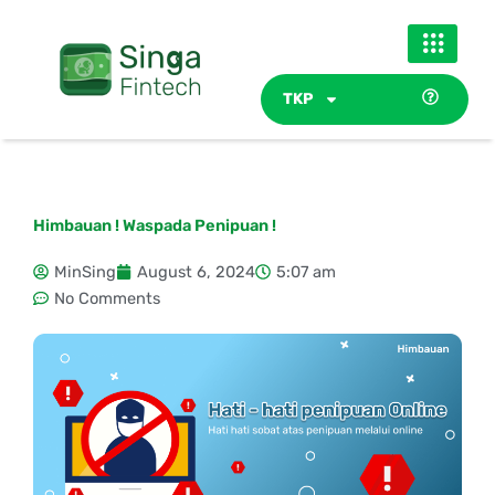
Skip
to
content
TKP
Himbauan ! Waspada Penipuan !
MinSing
August 6, 2024
5:07 am
No Comments