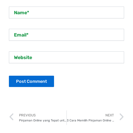
Name*
Email*
Website
Prev
N
PREVIOUS
NEXT
Pinjaman Online yang Tepat untuk Kebutuhan Anda
3 Cara Memilih Pinjaman Online yang Aman dan Tepat