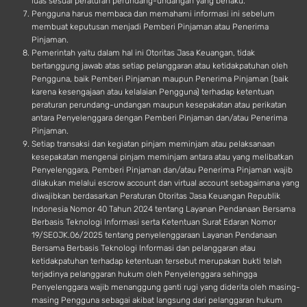
luas sesuai peraturan perundang-undangan yang berlaku.
Pengguna harus membaca dan memahami informasi ini sebelum
membuat keputusan menjadi Pemberi Pinjaman atau Penerima
Pinjaman.
Pemerintah yaitu dalam hal ini Otoritas Jasa Keuangan, tidak
bertanggung jawab atas setiap pelanggaran atau ketidakpatuhan oleh
Pengguna, baik Pemberi Pinjaman maupun Penerima Pinjaman (baik
karena kesengajaan atau kelalaian Pengguna) terhadap ketentuan
peraturan perundang-undangan maupun kesepakatan atau perikatan
antara Penyelenggara dengan Pemberi Pinjaman dan/atau Penerima
Pinjaman.
Setiap transaksi dan kegiatan pinjam meminjam atau pelaksanaan
kesepakatan mengenai pinjam meminjam antara atau yang melibatkan
Penyelenggara, Pemberi Pinjaman dan/atau Penerima Pinjaman wajib
dilakukan melalui escrow account dan virtual account sebagaimana yang
diwajibkan berdasarkan Peraturan Otoritas Jasa Keuangan Republik
Indonesia Nomor 40 Tahun 2024 tentang Layanan Pendanaan Bersama
Berbasis Teknologi Informasi serta Ketentuan Surat Edaran Nomor
19/SEOJK.06/2025 tentang penyelenggaraan Layanan Pendanaan
Bersama Berbasis Teknologi Informasi dan pelanggaran atau
ketidakpatuhan terhadap ketentuan tersebut merupakan bukti telah
terjadinya pelanggaran hukum oleh Penyelenggara sehingga
Penyelenggara wajib menanggung ganti rugi yang diderita oleh masing-
masing Pengguna sebagai akibat langsung dari pelanggaran hukum