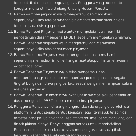
tersebut di atas tanpa mengurangi hak Pengguna yang menderita
kerugian menurut Kitab Undang-Undang Hukum Perdata.
Bahwa Pemberi pinjaman wajib mengetahui dan memahami
sepenuhnya risiko atas pemberian pinjaman termasuk namun tidak
terbatas pada risiko gagal bayar.
Bahwa Pemberi Pinjaman wajib untuk mempelajari dan memiliki
pengetahuan dasar mengenai LPBBTI sebelum memberikan pinjaman.
Bahwa Penerima pinjaman wajib mengetahui dan memahami
sepenuhnya risiko atas penerimaan pinjaman.
Bahwa Penerima Pinjaman wajib mengetahui dan memahami
sepenuhnya terhadap risiko kehilangan aset ataupun harta kekayaaan
akibat gagal bayar.
Bahwa Penerima Pinjaman wajib telah mengetahui dan
mempertimbangkan sebelum memberikan persetujuan atas segala
tingkat bunga dan biaya yang berlaku sesuai dengan kemampuan dalam
melunasi pinjaman.
Bahwa Penerima Pinjaman diwajibkan untuk mempelajari pengetahuan
dasar mengenai LPBBTI sebelum menerima pinjaman.
Pengguna Pendanaan dilarang menggunakan dana yang diperoleh dari
platform ini untuk segala bentuk kegiatan ilegal, termasuk tetapi tidak
terbatas pada perjudian daring, kegiatan terorisme, pencucian uang, dan
tindak pidana lainnya. Penyelenggara berhak untuk membatalkan
Pendanaan dan melaporkan aktivitas mencurigakan kepada pihak
berwajib jika terindikasi adanya pelanggaran ini.