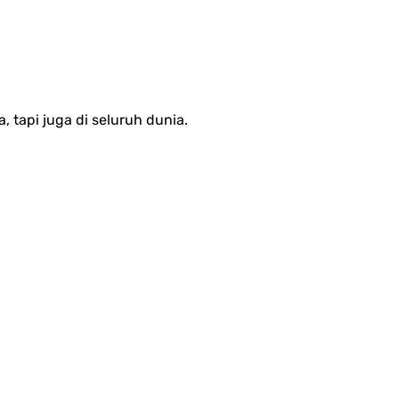
 tapi juga di seluruh dunia.