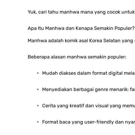
Yuk, cari tahu manhwa mana yang cocok untuk 
Apa Itu Manhwa dan Kenapa Semakin Populer?
Manhwa adalah komik asal Korea Selatan yang sa
Beberapa alasan manhwa semakin populer:
Mudah diakses dalam format digital melal
Menyediakan berbagai genre menarik: fan
Cerita yang kreatif dan visual yang mem
Format baca yang user-friendly dan nya