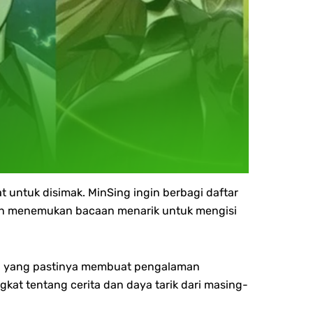
t untuk disimak. MinSing ingin berbagi daftar
in menemukan bacaan menarik untuk mengisi
on, yang pastinya membuat pengalaman
gkat tentang cerita dan daya tarik dari masing-