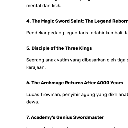
mental dan fisik.
4. The Magic Sword Saint: The Legend Rebor
Pendekar pedang legendaris terlahir kembali
5. Disciple of the Three Kings
Seorang anak yatim yang dibesarkan oleh tiga
kerajaan.
6. The Archmage Returns After 4000 Years
Lucas Trowman, penyihir agung yang dikhiana
dewa.
7. Academy’s Genius Swordmaster