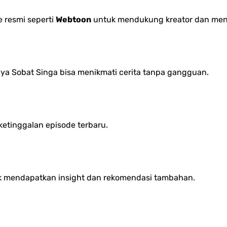
e resmi seperti
Webtoon
untuk mendukung kreator dan mend
 Sobat Singa bisa menikmati cerita tanpa gangguan.
 ketinggalan episode terbaru.
uk mendapatkan insight dan rekomendasi tambahan.