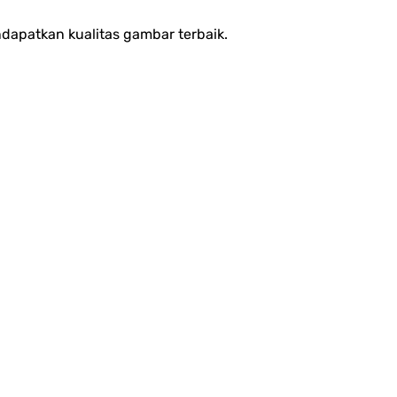
apatkan kualitas gambar terbaik.