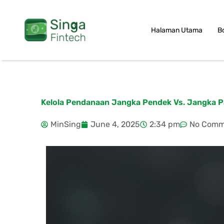
Skip
to
Halaman Utama
B
content
Kelola Pendanaan Jangka Pendek Vs. Jangka P
MinSing
June 4, 2025
2:34 pm
No Comm