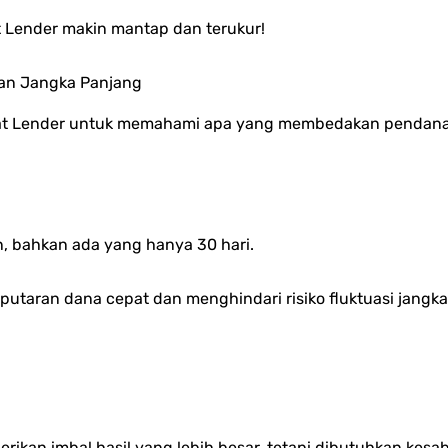
t Lender
makin mantap dan terukur!
an Jangka Panjang
bat Lender untuk memahami apa yang membedakan pendanaa
n, bahkan ada yang hanya 30 hari.
rputaran dana cepat dan menghindari risiko fluktuasi jangk
berikan imbal hasil yang lebih besar, tetapi dibutuhkan kes