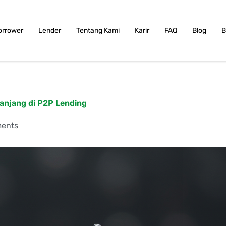
orrower
Lender
Tentang Kami
Karir
FAQ
Blog
B
anjang di P2P Lending
ents