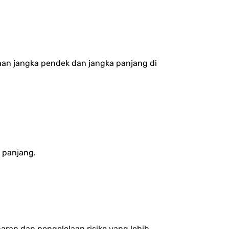
n jangka pendek dan jangka panjang di
a panjang.
abaran dan pengelolaan risiko yang lebih