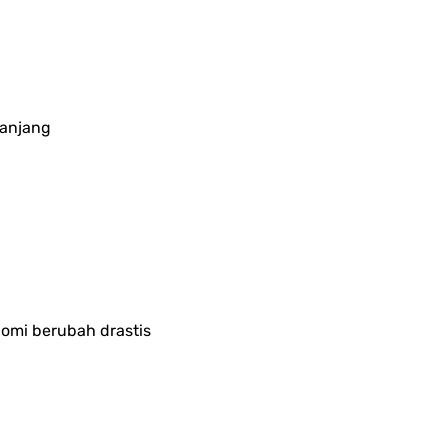
panjang
onomi berubah drastis