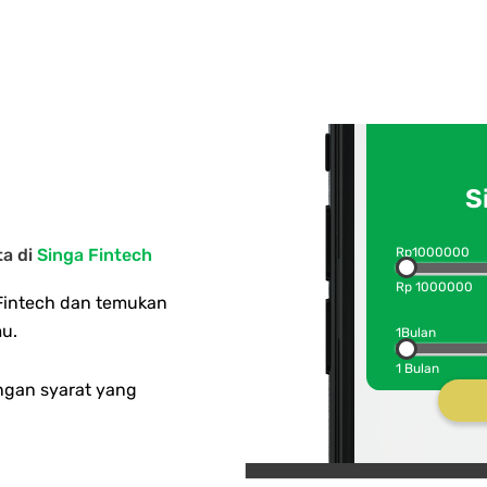
S
Rp
1000000
ta di
Singa Fintech
Rp
1000000
 Fintech dan temukan
u.
1
Bulan
1
Bulan
ngan syarat yang