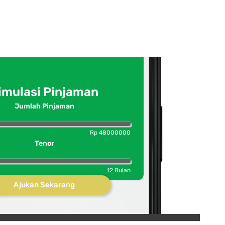
imulasi Pinjaman
Jumlah Pinjaman
Rp
48000000
Tenor
12
Bulan
Ajukan Sekarang