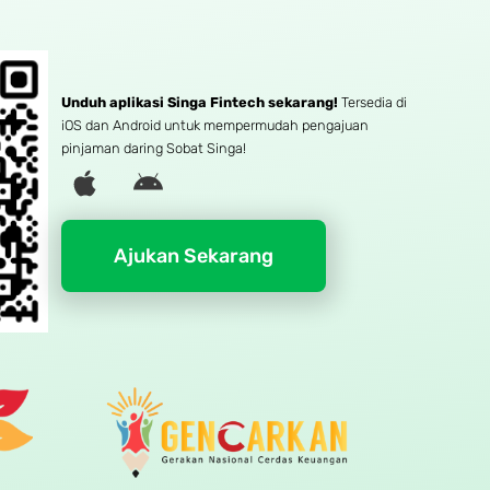
Unduh aplikasi Singa Fintech sekarang!
Tersedia di
iOS dan Android untuk mempermudah pengajuan
pinjaman daring Sobat Singa!
A
A
p
n
p
d
l
r
Ajukan Sekarang
e
o
i
d