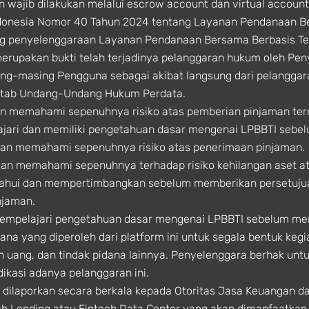
 wajib dilakukan melalui escrow account dan virtual accoun
ndonesia Nomor 40 Tahun 2024 tentang Layanan Pendanaan Be
g penyelenggaraan Layanan Pendanaan Bersama Berbasis Tek
merupakan bukti telah terjadinya pelanggaran hukum oleh Pe
ing-masing Pengguna sebagai akibat langsung dari pelanggar
Kitab Undang-Undang Hukum Perdata.
 memahami sepenuhnya risiko atas pemberian pinjaman terma
jari dan memiliki pengetahuan dasar mengenai LPBBTI sebe
an memahami sepenuhnya risiko atas penerimaan pinjaman.
n memahami sepenuhnya terhadap risiko kehilangan aset ata
ahui dan mempertimbangkan sebelum memberikan persetujuan 
njaman.
empelajari pengetahuan dasar mengenai LPBBTI sebelum me
yang diperoleh dari platform ini untuk segala bentuk kegiat
ian uang, dan tindak pidana lainnya. Penyelenggara berhak u
dikasi adanya pelanggaran ini.
 dilaporkan secara berkala kepada Otoritas Jasa Keuangan d
ch Lending atau Fintech Data Center yang akan dimanfaatka