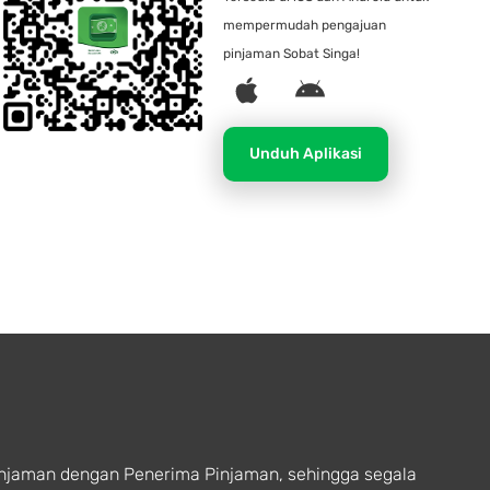
mempermudah pengajuan
pinjaman Sobat Singa!
A
A
p
n
p
d
Unduh Aplikasi
l
r
e
o
i
d
injaman dengan Penerima Pinjaman, sehingga segala