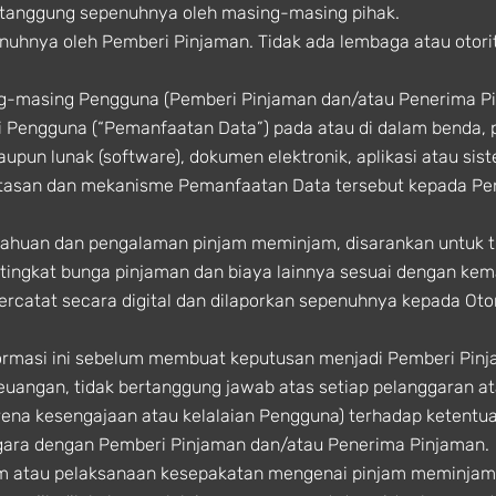
 ditanggung sepenuhnya oleh masing-masing pihak.
enuhnya oleh Pemberi Pinjaman. Tidak ada lembaga atau otori
ng-masing Pengguna (Pemberi Pinjaman dan/atau Penerima 
 Pengguna (“Pemanfaatan Data”) pada atau di dalam benda, 
aupun lunak (software), dokumen elektronik, aplikasi atau sis
atasan dan mekanisme Pemanfaatan Data tersebut kepada P
ahuan dan pengalaman pinjam meminjam, disarankan untuk t
ingkat bunga pinjaman dan biaya lainnya sesuai dengan ke
tercatat secara digital dan dilaporkan sepenuhnya kepada Ot
masi ini sebelum membuat keputusan menjadi Pemberi Pinj
Keuangan, tidak bertanggung jawab atas setiap pelanggaran a
rena kesengajaan atau kelalaian Pengguna) terhadap keten
gara dengan Pemberi Pinjaman dan/atau Penerima Pinjaman.
am atau pelaksanaan kesepakatan mengenai pinjam meminjam