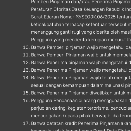
Pemberi Pinjaman dan/atau Penerima Pinjaman
Peraturan Otoritas Jasa Keuangan Republik I
Surat Edaran Nomor 19/SEOJK.06/2025 tentan
ketidakpatuhan terhadap ketentuan tersebut 
menanggung ganti rugi yang diderita oleh mas
Pengguna yang menderita kerugian menurut 
Bahwa Pemberi pinjaman wajib mengetahui dan
Bahwa Pemberi Pinjaman wajib untuk mempela
Bahwa Penerima pinjaman wajib mengetahui d
Bahwa Penerima Pinjaman wajib mengetahui da
Bahwa Penerima Pinjaman wajib telah menget
sesuai dengan kemampuan dalam melunasi pi
Bahwa Penerima Pinjaman diwajibkan untuk m
Pengguna Pendanaan dilarang menggunakan dana 
perjudian daring, kegiatan terorisme, pencuc
mencurigakan kepada pihak berwajib jika terin
Bahwa catatan kredit Penerima Pinjaman akan
Indonesia untuk kepentingan Pusat Data Finte