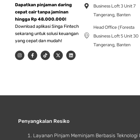
Dapatkan pinjaman daring
Business Loft 3 Unit 7
cepat cair tanpa jaminan
Tangerang, Banten
hingga Rp 48.000.000!
Download aplikasi Singa Fintech
Head Office (Foresta
sekarang untuk solusi keuangan
Business Loft 5 Unit 30
yang cepat dan mudah!
Tangerang, Banten
I
F
T
X
L
n
a
i
-
i
s
c
k
t
n
t
e
t
w
k
a
b
o
i
e
g
o
k
t
d
r
o
t
i
a
k
e
n
m
-
r
f
Penyangkalan Resiko
Layanan Pinjam Meminjam Berbasis Teknologi 