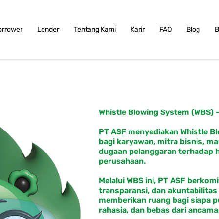
orrower
Lender
Tentang Kami
Karir
FAQ
Blog
B
Whistle Blowing System (WBS) –
PT ASF menyediakan Whistle Bl
bagi karyawan, mitra bisnis, m
dugaan pelanggaran terhadap hu
perusahaan.
Melalui WBS ini, PT ASF berkom
transparansi, dan akuntabilitas
memberikan ruang bagi siapa 
rahasia, dan bebas dari ancama