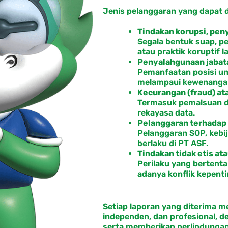
Jenis pelanggaran yang dapat di
Tindakan korupsi, peny
Segala bentuk suap, pe
atau praktik koruptif la
Penyalahgunaan jabat
Pemanfaatan posisi un
melampaui kewenangan
Kecurangan (fraud) at
Termasuk pemalsuan d
rekayasa data.
Pelanggaran terhadap
Pelanggaran SOP, kebij
berlaku di PT ASF.
Tindakan tidak etis at
Perilaku yang bertent
adanya konflik kepent
Setiap laporan yang diterima me
independen, dan profesional, d
serta memberikan perlindungan 