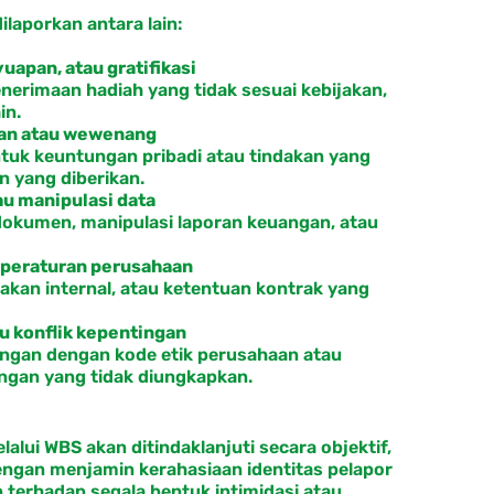
laporkan antara lain:
uapan, atau gratifikasi
nerimaan hadiah yang tidak sesuai kebijakan,
in.
an atau wewenang
tuk keuntungan pribadi atau tindakan yang
 yang diberikan.
au manipulasi data
okumen, manipulasi laporan keuangan, atau
 peraturan perusahaan
akan internal, atau ketentuan kontrak yang
au konflik kepentingan
angan dengan kode etik perusahaan atau
ingan yang tidak diungkapkan.
lalui WBS akan ditindaklanjuti secara objektif,
engan menjamin kerahasiaan identitas pelapor
terhadap segala bentuk intimidasi atau