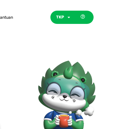
TKP
antuan