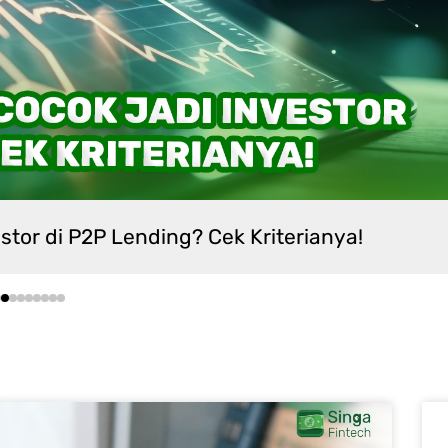
!
Maksimalkan Imbal 
Page
Page
Page
Page
Page
Page
Page
Page
Page
Page