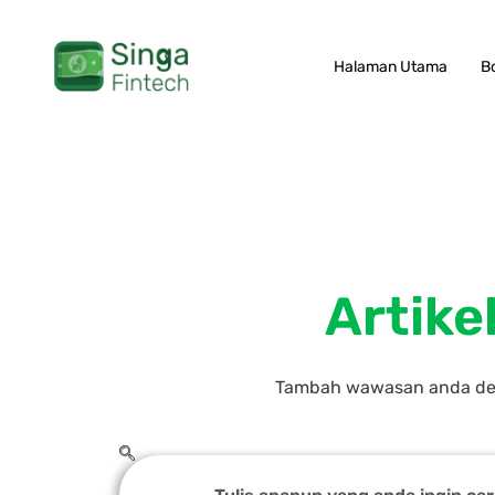
Skip
to
Halaman Utama
B
content
Artike
Tambah wawasan anda deng
Search