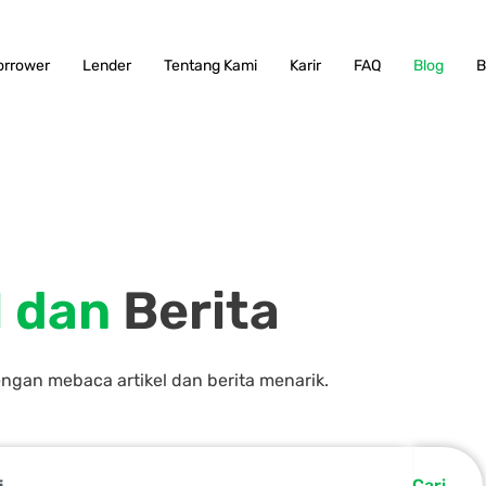
orrower
Lender
Tentang Kami
Karir
FAQ
Blog
B
l dan
Berita
an mebaca artikel dan berita menarik.
Cari