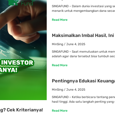
SINGAFUND – Dalam dunia investasi yang se
menarik untuk mengembangkan dana secara 
Read More
Maksimalkan Imbal Hasil, In
MinSing
June 4, 2025
SINGAFUND – Saat memutuskan untuk menya
adalah agar dana tersebut bisa tumbuh sec
Read More
Pentingnya Edukasi Keuang
MinSing
June 4, 2025
SINGAFUND – Ketika berbicara tentang pend
hasil tinggi. Ada satu langkah penting yang 
g? Cek Kriterianya!
Read More