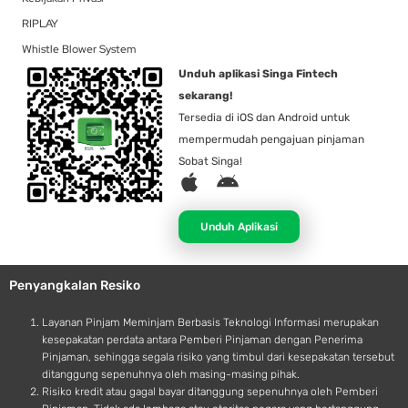
RIPLAY
Whistle Blower System
Unduh aplikasi Singa Fintech
sekarang!
Tersedia di iOS dan Android untuk
mempermudah pengajuan pinjaman
Sobat Singa!
A
A
p
n
p
d
Unduh Aplikasi
l
r
e
o
Penyangkalan Resiko
i
d
Layanan Pinjam Meminjam Berbasis Teknologi Informasi merupakan
kesepakatan perdata antara Pemberi Pinjaman dengan Penerima
Pinjaman, sehingga segala risiko yang timbul dari kesepakatan tersebut
ditanggung sepenuhnya oleh masing-masing pihak.
Risiko kredit atau gagal bayar ditanggung sepenuhnya oleh Pemberi