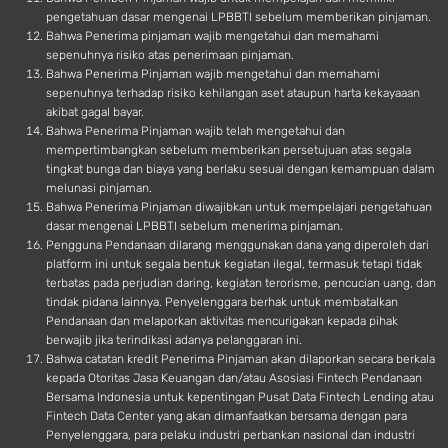
pengetahuan dasar mengenai LPBBTI sebelum memberikan pinjaman.
Bahwa Penerima pinjaman wajib mengetahui dan memahami
sepenuhnya risiko atas penerimaan pinjaman.
Bahwa Penerima Pinjaman wajib mengetahui dan memahami
sepenuhnya terhadap risiko kehilangan aset ataupun harta kekayaaan
akibat gagal bayar.
Bahwa Penerima Pinjaman wajib telah mengetahui dan
mempertimbangkan sebelum memberikan persetujuan atas segala
tingkat bunga dan biaya yang berlaku sesuai dengan kemampuan dalam
melunasi pinjaman.
Bahwa Penerima Pinjaman diwajibkan untuk mempelajari pengetahuan
dasar mengenai LPBBTI sebelum menerima pinjaman.
Pengguna Pendanaan dilarang menggunakan dana yang diperoleh dari
platform ini untuk segala bentuk kegiatan ilegal, termasuk tetapi tidak
terbatas pada perjudian daring, kegiatan terorisme, pencucian uang, dan
tindak pidana lainnya. Penyelenggara berhak untuk membatalkan
Pendanaan dan melaporkan aktivitas mencurigakan kepada pihak
berwajib jika terindikasi adanya pelanggaran ini.
Bahwa catatan kredit Penerima Pinjaman akan dilaporkan secara berkala
kepada Otoritas Jasa Keuangan dan/atau Asosiasi Fintech Pendanaan
Bersama Indonesia untuk kepentingan Pusat Data Fintech Lending atau
Fintech Data Center yang akan dimanfaatkan bersama dengan para
Penyelenggara, para pelaku industri perbankan nasional dan industri