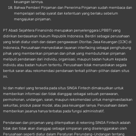
keuangan lainnya.
Bahwa Pemberi Pinjaman dan Penerima Pinjaman sudah membaca dan
mempelajari setiap syarat dan ketentuan yang berlaku sebelum
mengajukan pinjaman.
PT Abadi Sejahtera Finansindo merupakan penyelenggara LPBBTI yang
didirikan berdasarkan Hukum Republik Indonesia. Berdiri sebagai perusahaan
yang telah diatur oleh dan dalam pengawasan Otoritas Jasa Keuangan (OJK) di
Indonesia, Perusahaan menyediakan layanan interfacing sebagai penghubung
pihak yang memberikan pinjaman dan pihak yang membutuhkan pinjaman
meliputi pendanaan dari individu, organisasi, maupun badan hukum kepada
individu atau badan hukum tertentu. Perusahaan tidak menyediakan segala
bentuk saran atau rekomendasi pendanaan terkait pilihan-pilihan dalam situs
ini.
Isi dan materi yang tersedia pada situs SINGA Fintech dimaksudkan untuk
memberikan informasi dan tidak dianggap sebagai sebuah penawaran,
permohonan, undangan, saran, maupun rekomendasi untuk menginvestasikan
sekuritas, produk pasar modal, atau jasa keuangan lainya. Perusahaan dalam
memberikan jasanya hanya terbatas pada fungsi administratif.
Pendanaan dan pinjaman yang ditempatkan di rekening SINGA Fintech adalah
tidak dan tidak akan dianggap sebagai simpanan yang diselenggarakan oleh
Perusahaan seperti diatur dalam Peraturan Perundang-Undangan tentang