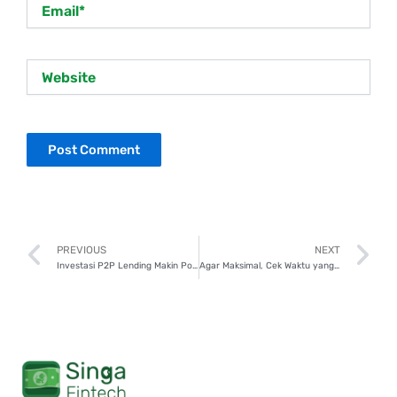
Email*
Website
Prev
N
PREVIOUS
NEXT
Investasi P2P Lending Makin Populer, Cek 5 Alasan Generasi Milenial Memilihnya!
Agar Maksimal, Cek Waktu yang Tepat untuk Mulai Investasi P2P Lending?