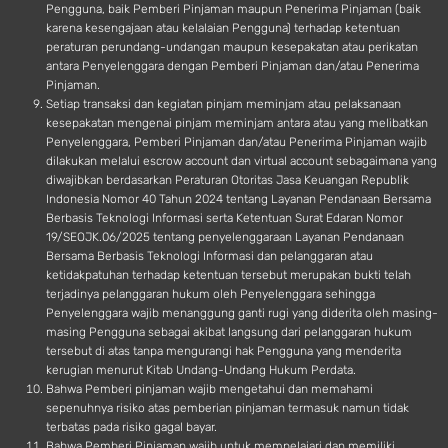
Pengguna, baik Pemberi Pinjaman maupun Penerima Pinjaman (baik
karena kesengajaan atau kelalaian Pengguna) terhadap ketentuan
peraturan perundang-undangan maupun kesepakatan atau perikatan
antara Penyelenggara dengan Pemberi Pinjaman dan/atau Penerima
Pinjaman.
Setiap transaksi dan kegiatan pinjam meminjam atau pelaksanaan
kesepakatan mengenai pinjam meminjam antara atau yang melibatkan
Penyelenggara, Pemberi Pinjaman dan/atau Penerima Pinjaman wajib
dilakukan melalui escrow account dan virtual account sebagaimana yang
diwajibkan berdasarkan Peraturan Otoritas Jasa Keuangan Republik
Indonesia Nomor 40 Tahun 2024 tentang Layanan Pendanaan Bersama
Berbasis Teknologi Informasi serta Ketentuan Surat Edaran Nomor
19/SEOJK.06/2025 tentang penyelenggaraan Layanan Pendanaan
Bersama Berbasis Teknologi Informasi dan pelanggaran atau
ketidakpatuhan terhadap ketentuan tersebut merupakan bukti telah
terjadinya pelanggaran hukum oleh Penyelenggara sehingga
Penyelenggara wajib menanggung ganti rugi yang diderita oleh masing-
masing Pengguna sebagai akibat langsung dari pelanggaran hukum
tersebut di atas tanpa mengurangi hak Pengguna yang menderita
kerugian menurut Kitab Undang-Undang Hukum Perdata.
Bahwa Pemberi pinjaman wajib mengetahui dan memahami
sepenuhnya risiko atas pemberian pinjaman termasuk namun tidak
terbatas pada risiko gagal bayar.
Bahwa Pemberi Pinjaman wajib untuk mempelajari dan memiliki