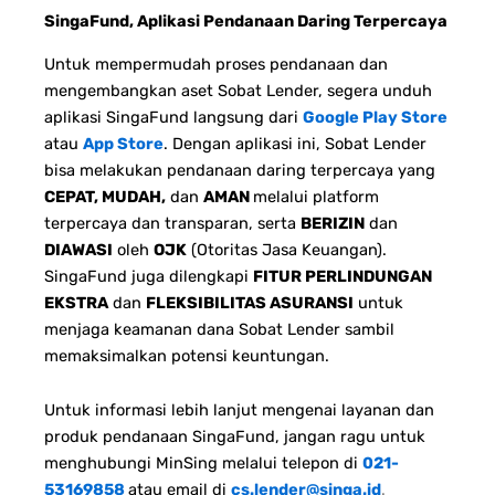
SingaFund, Aplikasi Pendanaan Daring Terpercaya
Untuk mempermudah proses pendanaan dan
mengembangkan aset Sobat Lender, segera unduh
aplikasi SingaFund langsung dari
Google Play Store
atau
App Store
. Dengan aplikasi ini, Sobat Lender
bisa melakukan pendanaan daring terpercaya yang
CEPAT, MUDAH,
dan
AMAN
melalui platform
terpercaya dan transparan, serta
BERIZIN
dan
DIAWASI
oleh
OJK
(Otoritas Jasa Keuangan).
SingaFund juga dilengkapi
FITUR PERLINDUNGAN
EKSTRA
dan
FLEKSIBILITAS ASURANSI
untuk
menjaga keamanan dana Sobat Lender sambil
memaksimalkan potensi keuntungan.
Untuk informasi lebih lanjut mengenai layanan dan
produk pendanaan SingaFund, jangan ragu untuk
menghubungi MinSing melalui telepon di
021-
53169858
atau email di
cs.lender@singa.id
.