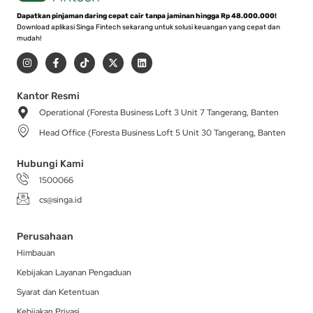
Dapatkan pinjaman daring cepat cair tanpa jaminan hingga Rp 48.000.000!
Download aplikasi Singa Fintech sekarang untuk solusi keuangan yang cepat dan
mudah!
I
F
T
X
L
n
a
i
-
i
s
c
k
t
n
t
e
t
w
k
a
b
o
i
e
Kantor Resmi
g
o
k
t
d
Operational (Foresta Business Loft 3 Unit 7 Tangerang, Banten
r
o
t
i
a
k
e
n
Head Office (Foresta Business Loft 5 Unit 30 Tangerang, Banten
m
-
r
f
Hubungi Kami
1500066
cs@singa.id
Perusahaan
Himbauan
Kebijakan Layanan Pengaduan
Syarat dan Ketentuan
Kebijakan Privasi