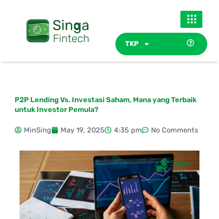
Skip
to
content
TKP
P2P Lending Vs. Investasi Saham, Mana yang Terbaik
untuk Investor Pemula?
MinSing
May 19, 2025
4:35 pm
No Comments