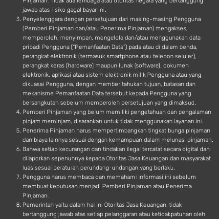
Pinjaman. Tidak ada lembaga atau otoritas negara yang bertanggung
jawab atas risiko gagal bayar ini.
Penyelenggara dengan persetujuan dari masing-masing Pengguna
(Pemberi Pinjaman dan/atau Penerima Pinjaman) mengakses,
memperoleh, menyimpan, mengelola dan/atau menggunakan data
pribadi Pengguna (“Pemanfaatan Data”) pada atau di dalam benda,
perangkat elektronik (termasuk smartphone atau telepon seluler),
perangkat keras (hardware) maupun lunak (software), dokumen
elektronik, aplikasi atau sistem elektronik milik Pengguna atau yang
dikuasai Pengguna, dengan memberitahukan tujuan, batasan dan
mekanisme Pemanfaatan Data tersebut kepada Pengguna yang
bersangkutan sebelum memperoleh persetujuan yang dimaksud.
Pemberi Pinjaman yang belum memiliki pengetahuan dan pengalaman
pinjam meminjam, disarankan untuk tidak menggunakan layanan ini.
Penerima Pinjaman harus mempertimbangkan tingkat bunga pinjaman
dan biaya lainnya sesuai dengan kemampuan dalam melunasi pinjaman.
Bahwa setiap kecurangan dan tindakan ilegal tercatat secara digital dan
dilaporkan sepenuhnya kepada Otoritas Jasa Keuangan dan masyarakat
luas sesuai peraturan perundang-undangan yang berlaku.
Pengguna harus membaca dan memahami informasi ini sebelum
membuat keputusan menjadi Pemberi Pinjaman atau Penerima
Pinjaman.
Pemerintah yaitu dalam hal ini Otoritas Jasa Keuangan, tidak
bertanggung jawab atas setiap pelanggaran atau ketidakpatuhan oleh