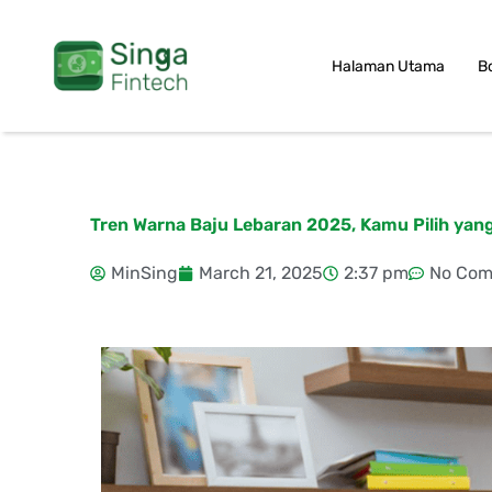
Skip
to
Halaman Utama
B
content
Tren Warna Baju Lebaran 2025, Kamu Pilih yan
MinSing
March 21, 2025
2:37 pm
No Co