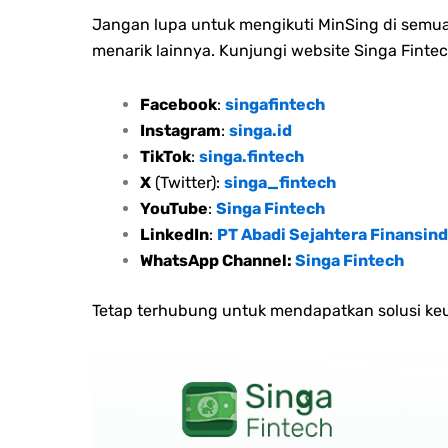
Jangan lupa untuk mengikuti MinSing di semua 
menarik lainnya. Kunjungi website Singa Fintec
Facebook
:
singafintech
Instagram
:
singa.id
TikTok
:
singa.fintech
X
(Twitter):
singa_fintech
YouTube
:
Singa Fintech
LinkedIn
:
PT Abadi Sejahtera Finansind
WhatsApp Channel:
Singa Fintech
Tetap terhubung untuk mendapatkan solusi keu