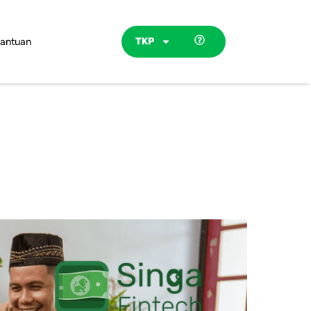
TKP
antuan