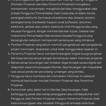
(Pemberi Pinjaman dan/atau Penerima Pinjaman) mengakses,
memperoleh, menyimpan, mengelola dan/atau menggunakan data
pribadi Pengguna (“Pemanfaatan Data”) pada atau di dalam benda,
perangkat elektronik (termasuk smartphone atau telepon seluler),
perangkat keras (hardware) maupun lunak (software), dokumen
elektronik, aplikasi atau sistem elektronik milik Pengguna atau yang
dikuasai Pengguna, dengan memberitahukan tujuan, batasan dan
mekanisme Pemanfaatan Data tersebut kepada Pengguna yang
bersangkutan sebelum memperoleh persetujuan yang dimaksud.
Pemberi Pinjaman yang belum memiliki pengetahuan dan pengalaman
pinjam meminjam, disarankan untuk tidak menggunakan layanan ini.
Penerima Pinjaman harus mempertimbangkan tingkat bunga pinjaman
dan biaya lainnya sesuai dengan kemampuan dalam melunasi pinjaman.
Bahwa setiap kecurangan dan tindakan ilegal tercatat secara digital dan
dilaporkan sepenuhnya kepada Otoritas Jasa Keuangan dan masyarakat
luas sesuai peraturan perundang-undangan yang berlaku.
Pengguna harus membaca dan memahami informasi ini sebelum
membuat keputusan menjadi Pemberi Pinjaman atau Penerima
Pinjaman.
Pemerintah yaitu dalam hal ini Otoritas Jasa Keuangan, tidak
bertanggung jawab atas setiap pelanggaran atau ketidakpatuhan oleh
Pengguna, baik Pemberi Pinjaman maupun Penerima Pinjaman (baik
karena kesengajaan atau kelalaian Pengguna) terhadap ketentuan