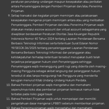
peraturan perundang-undangan maupun kesepakatan atau perikatan
antara Penyelenggara dengan Pemberi Pinjaman dan/atau Penerima
Pinjaman.
Setiap transaksi dan kegiatan pinjam meminjam atau pelaksanaan
kesepakatan mengenai pinjam meminjam antara atau yang melibatkan
Penyelenggara, Pemberi Pinjaman dan/atau Penerima Pinjaman wajib
dilakukan melalui escrow account dan virtual account sebagaimana yang
diwajibkan berdasarkan Peraturan Otoritas Jasa Keuangan Republik
Indonesia Nomor 40 Tahun 2024 tentang Layanan Pendanaan Bersama
Berbasis Teknologi Informasi serta Ketentuan Surat Edaran Nomor
19/SEOJK.06/2025 tentang penyelenggaraan Layanan Pendanaan
Bersama Berbasis Teknologi Informasi dan pelanggaran atau
ketidakpatuhan terhadap ketentuan tersebut merupakan bukti telah
terjadinya pelanggaran hukum oleh Penyelenggara sehingga
Penyelenggara wajib menanggung ganti rugi yang diderita oleh masing-
masing Pengguna sebagai akibat langsung dari pelanggaran hukum
tersebut di atas tanpa mengurangi hak Pengguna yang menderita
kerugian menurut Kitab Undang-Undang Hukum Perdata.
Bahwa Pemberi pinjaman wajib mengetahui dan memahami
sepenuhnya risiko atas pemberian pinjaman termasuk namun tidak
terbatas pada risiko gagal bayar.
Bahwa Pemberi Pinjaman wajib untuk mempelajari dan memiliki
pengetahuan dasar mengenai LPBBTI sebelum memberikan pinjaman.
Bahwa Penerima pinjaman wajib mengetahui dan memahami