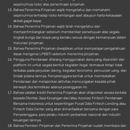
sepenuhnya risiko atas penerimaan pinjaman.
Bahwa Penerima Pinjaman wajib mengetahui dan memahami
sepenuhnya terhadap risiko kehilangan aset ataupun harta kekayaaan
akibat gagal bayar.
Bahwa Penerima Pinjaman wajib telah mengetahui dan
mempertimbangkan sebelum memberikan persetujuan atas segala
tingkat bunga dan biaya yang berlaku sesuai dengan kemampuan dalam
melunasi pinjaman.
Bahwa Penerima Pinjaman diwajibkan untuk mempelajari pengetahuan
dasar mengenai LPBBTI sebelum menerima pinjaman.
Pengguna Pendanaan dilarang menggunakan dana yang diperoleh dari
platform ini untuk segala bentuk kegiatan ilegal, termasuk tetapi tidak
terbatas pada perjudian daring, kegiatan terorisme, pencucian uang, dan
tindak pidana lainnya. Penyelenggara berhak untuk membatalkan
Pendanaan dan melaporkan aktivitas mencurigakan kepada pihak
berwajib jika terindikasi adanya pelanggaran ini.
Bahwa catatan kredit Penerima Pinjaman akan dilaporkan secara berkala
kepada Otoritas Jasa Keuangan dan/atau Asosiasi Fintech Pendanaan
Bersama Indonesia untuk kepentingan Pusat Data Fintech Lending atau
Fintech Data Center yang akan dimanfaatkan bersama dengan para
Penyelenggara, para pelaku industri perbankan nasional dan industri
keuangan lainnya.
Bahwa Pemberi Pinjaman dan Penerima Pinjaman sudah membaca dan