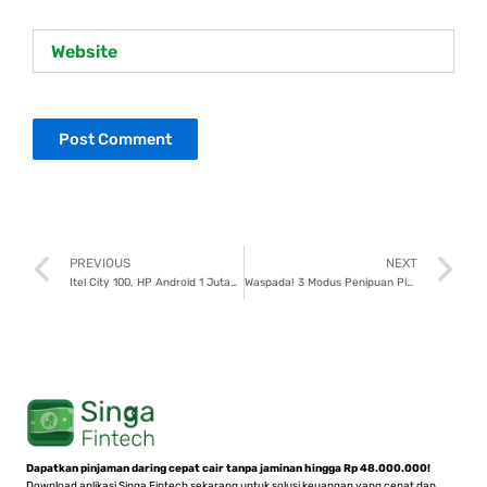
Website
Prev
N
PREVIOUS
NEXT
Itel City 100, HP Android 1 Jutaan dengan Fitur Unik yang Bikin Penasaran
Waspada! 3 Modus Penipuan Pinjol Ilegal Bikin Banyak Orang Terjerat Utang
Dapatkan pinjaman daring cepat cair tanpa jaminan hingga Rp 48.000.000!
Download aplikasi Singa Fintech sekarang untuk solusi keuangan yang cepat dan