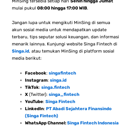
MinSing tersedia setiap hari
Senin hingga Jumat
mulai pukul
08:00 hingga 17:00 WIB
.
Jangan lupa untuk mengikuti MinSing di semua
akun sosial media untuk mendapatkan update
terbaru, tips seputar solusi keuangan, dan informasi
menarik lainnya. Kunjungi website Singa Fintech di
Singa.id
, atau temukan MinSing di platform sosial
media berikut:
Facebook
:
singafintech
Instagram
:
singa.id
TikTok
:
singa.fintech
X
(Twitter):
singa_fintech
YouTube
:
Singa Fintech
LinkedIn
:
PT Abadi Sejahtera Finansindo
(Singa Fintech)
WhatsApp Channel:
Singa Fintech Indonesia