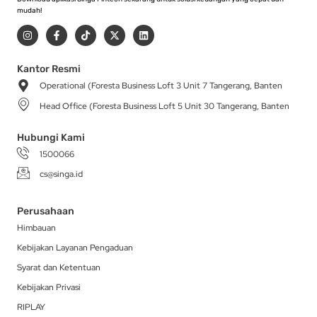
mudah!
I
F
T
X
L
n
a
i
-
i
s
c
k
t
n
t
e
t
w
k
a
b
o
i
e
Kantor Resmi
g
o
k
t
d
Operational (Foresta Business Loft 3 Unit 7 Tangerang, Banten
r
o
t
i
a
k
e
n
Head Office (Foresta Business Loft 5 Unit 30 Tangerang, Banten
m
-
r
f
Hubungi Kami
1500066
cs@singa.id
Perusahaan
Himbauan
Kebijakan Layanan Pengaduan
Syarat dan Ketentuan
Kebijakan Privasi
RIPLAY