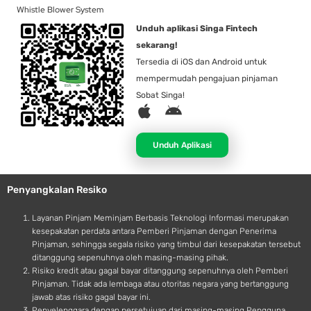
Whistle Blower System
Unduh aplikasi Singa Fintech
sekarang!
Tersedia di iOS dan Android untuk
mempermudah pengajuan pinjaman
Sobat Singa!
A
A
p
n
p
d
Unduh Aplikasi
l
r
e
o
Penyangkalan Resiko
i
d
Layanan Pinjam Meminjam Berbasis Teknologi Informasi merupakan
kesepakatan perdata antara Pemberi Pinjaman dengan Penerima
Pinjaman, sehingga segala risiko yang timbul dari kesepakatan tersebut
ditanggung sepenuhnya oleh masing-masing pihak.
Risiko kredit atau gagal bayar ditanggung sepenuhnya oleh Pemberi
Pinjaman. Tidak ada lembaga atau otoritas negara yang bertanggung
jawab atas risiko gagal bayar ini.
Penyelenggara dengan persetujuan dari masing-masing Pengguna