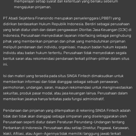
mempelajari setiap syarat dan ketentuan yang berlaku sebelum
mengajukan pinjaman.
PT Abadi Sejahtera Finansindo merupakan penyelenggara LPBBTI yang
didirikan berdasarkan Hukum Republik Indonesia. Berdiri sebagai perusahaan
yang telah diatur oleh dan dalam pengawasan Otoritas Jasa Keuangan (OJK) di
Indonesia, Perusahaan menyediakan layanan interfacing sebagai penghubung
pihak yang memberikan pinjaman dan pihak yang membutuhkan pinjaman
meliputi pendanaan dari individu, organisasi, maupun badan hukum kepada
individu atau badan hukum tertentu. Perusahaan tidak menyediakan segala
bentuk saran atau rekomendasi pendanaan terkait pilihan-pilihan dalam situs
ini.
Isi dan materi yang tersedia pada situs SINGA Fintech dimaksudkan untuk
memberikan informasi dan tidak dianggap sebagai sebuah penawaran,
permohonan, undangan, saran, maupun rekomendasi untuk menginvestasikan
sekuritas, produk pasar modal, atau jasa keuangan lainya. Perusahaan dalam
memberikan jasanya hanya terbatas pada fungsi administratif.
Pendanaan dan pinjaman yang ditempatkan di rekening SINGA Fintech adalah
tidak dan tidak akan dianggap sebagai simpanan yang diselenggarakan oleh
Perusahaan seperti diatur dalam Peraturan Perundang-Undangan tentang
Perbankan di Indonesia. Perusahaan atau setiap Direktur, Pegawai, Karyawan,
Wakil, Afiliasi, atau Agen-Agennya tidak memiliki tanggung jawab terkait