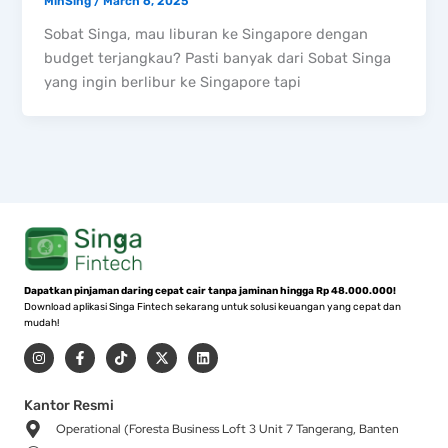
MinSing
/
March 6, 2025
Sobat Singa, mau liburan ke Singapore dengan
budget terjangkau? Pasti banyak dari Sobat Singa
yang ingin berlibur ke Singapore tapi
Dapatkan pinjaman daring cepat cair tanpa jaminan hingga Rp 48.000.000!
Download aplikasi Singa Fintech sekarang untuk solusi keuangan yang cepat dan
mudah!
I
F
T
X
L
n
a
i
-
i
s
c
k
t
n
t
e
t
w
k
a
b
o
i
e
Kantor Resmi
g
o
k
t
d
Operational (Foresta Business Loft 3 Unit 7 Tangerang, Banten
r
o
t
i
a
k
e
n