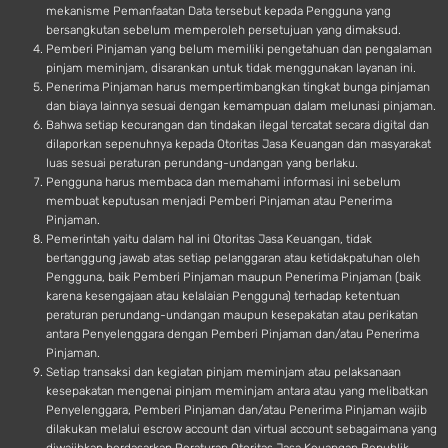
mekanisme Pemanfaatan Data tersebut kepada Pengguna yang
bersangkutan sebelum memperoleh persetujuan yang dimaksud.
Pemberi Pinjaman yang belum memiliki pengetahuan dan pengalaman
pinjam meminjam, disarankan untuk tidak menggunakan layanan ini.
Penerima Pinjaman harus mempertimbangkan tingkat bunga pinjaman
dan biaya lainnya sesuai dengan kemampuan dalam melunasi pinjaman.
Bahwa setiap kecurangan dan tindakan ilegal tercatat secara digital dan
dilaporkan sepenuhnya kepada Otoritas Jasa Keuangan dan masyarakat
luas sesuai peraturan perundang-undangan yang berlaku.
Pengguna harus membaca dan memahami informasi ini sebelum
membuat keputusan menjadi Pemberi Pinjaman atau Penerima
Pinjaman.
Pemerintah yaitu dalam hal ini Otoritas Jasa Keuangan, tidak
bertanggung jawab atas setiap pelanggaran atau ketidakpatuhan oleh
Pengguna, baik Pemberi Pinjaman maupun Penerima Pinjaman (baik
karena kesengajaan atau kelalaian Pengguna) terhadap ketentuan
peraturan perundang-undangan maupun kesepakatan atau perikatan
antara Penyelenggara dengan Pemberi Pinjaman dan/atau Penerima
Pinjaman.
Setiap transaksi dan kegiatan pinjam meminjam atau pelaksanaan
kesepakatan mengenai pinjam meminjam antara atau yang melibatkan
Penyelenggara, Pemberi Pinjaman dan/atau Penerima Pinjaman wajib
dilakukan melalui escrow account dan virtual account sebagaimana yang