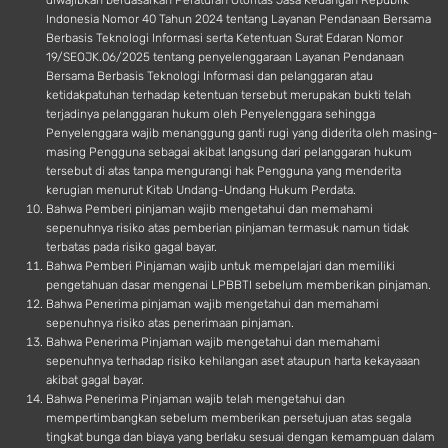
diwajibkan berdasarkan Peraturan Otoritas Jasa Keuangan Republik
Indonesia Nomor 40 Tahun 2024 tentang Layanan Pendanaan Bersama
Berbasis Teknologi Informasi serta Ketentuan Surat Edaran Nomor
19/SEOJK.06/2025 tentang penyelenggaraan Layanan Pendanaan
Bersama Berbasis Teknologi Informasi dan pelanggaran atau
ketidakpatuhan terhadap ketentuan tersebut merupakan bukti telah
terjadinya pelanggaran hukum oleh Penyelenggara sehingga
Penyelenggara wajib menanggung ganti rugi yang diderita oleh masing-
masing Pengguna sebagai akibat langsung dari pelanggaran hukum
tersebut di atas tanpa mengurangi hak Pengguna yang menderita
kerugian menurut Kitab Undang-Undang Hukum Perdata.
Bahwa Pemberi pinjaman wajib mengetahui dan memahami
sepenuhnya risiko atas pemberian pinjaman termasuk namun tidak
terbatas pada risiko gagal bayar.
Bahwa Pemberi Pinjaman wajib untuk mempelajari dan memiliki
pengetahuan dasar mengenai LPBBTI sebelum memberikan pinjaman.
Bahwa Penerima pinjaman wajib mengetahui dan memahami
sepenuhnya risiko atas penerimaan pinjaman.
Bahwa Penerima Pinjaman wajib mengetahui dan memahami
sepenuhnya terhadap risiko kehilangan aset ataupun harta kekayaaan
akibat gagal bayar.
Bahwa Penerima Pinjaman wajib telah mengetahui dan
mempertimbangkan sebelum memberikan persetujuan atas segala
tingkat bunga dan biaya yang berlaku sesuai dengan kemampuan dalam