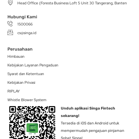
Head Office (Foresta Business Loft 5 Unit 30 Tangerang, Banten
m
-
r
f
Hubungi Kami
1500066
cs@singa.id
Perusahaan
Himbauan
Kebijakan Layanan Pengaduan
Syarat dan Ketentuan
Kebijakan Privasi
RIPLAY
Whistle Blower System
Unduh aplikasi Singa Fintech
sekarang!
Tersedia di iOS dan Android untuk
mempermudah pengajuan pinjaman
Sobat Singa!