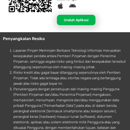
A
A
p
n
p
d
Unduh Aplikasi
l
r
e
o
Penyangkalan Resiko
i
d
Layanan Pinjam Meminjam Berbasis Teknologi Informasi merupakan
kesepakatan perdata antara Pemberi Pinjaman dengan Penerima
Pinjaman, sehingga segala risiko yang timbul dari kesepakatan tersebut
ditanggung sepenuhnya oleh masing-masing pihak.
Risiko kredit atau gagal bayar ditanggung sepenuhnya oleh Pemberi
Pinjaman. Tidak ada lembaga atau otoritas negara yang bertanggung
jawab atas risiko gagal bayar ini.
Penyelenggara dengan persetujuan dari masing-masing Pengguna
(Pemberi Pinjaman dan/atau Penerima Pinjaman) mengakses,
memperoleh, menyimpan, mengelola dan/atau menggunakan data
pribadi Pengguna (“Pemanfaatan Data”) pada atau di dalam benda,
perangkat elektronik (termasuk smartphone atau telepon seluler),
perangkat keras (hardware) maupun lunak (software), dokumen
elektronik, aplikasi atau sistem elektronik milik Pengguna atau yang
dikuasai Pengguna, dengan memberitahukan tujuan, batasan dan