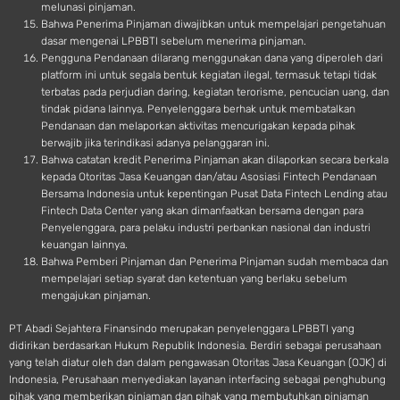
melunasi pinjaman.
Bahwa Penerima Pinjaman diwajibkan untuk mempelajari pengetahuan
dasar mengenai LPBBTI sebelum menerima pinjaman.
Pengguna Pendanaan dilarang menggunakan dana yang diperoleh dari
platform ini untuk segala bentuk kegiatan ilegal, termasuk tetapi tidak
terbatas pada perjudian daring, kegiatan terorisme, pencucian uang, dan
tindak pidana lainnya. Penyelenggara berhak untuk membatalkan
Pendanaan dan melaporkan aktivitas mencurigakan kepada pihak
berwajib jika terindikasi adanya pelanggaran ini.
Bahwa catatan kredit Penerima Pinjaman akan dilaporkan secara berkala
kepada Otoritas Jasa Keuangan dan/atau Asosiasi Fintech Pendanaan
Bersama Indonesia untuk kepentingan Pusat Data Fintech Lending atau
Fintech Data Center yang akan dimanfaatkan bersama dengan para
Penyelenggara, para pelaku industri perbankan nasional dan industri
keuangan lainnya.
Bahwa Pemberi Pinjaman dan Penerima Pinjaman sudah membaca dan
mempelajari setiap syarat dan ketentuan yang berlaku sebelum
mengajukan pinjaman.
PT Abadi Sejahtera Finansindo merupakan penyelenggara LPBBTI yang
didirikan berdasarkan Hukum Republik Indonesia. Berdiri sebagai perusahaan
yang telah diatur oleh dan dalam pengawasan Otoritas Jasa Keuangan (OJK) di
Indonesia, Perusahaan menyediakan layanan interfacing sebagai penghubung
pihak yang memberikan pinjaman dan pihak yang membutuhkan pinjaman