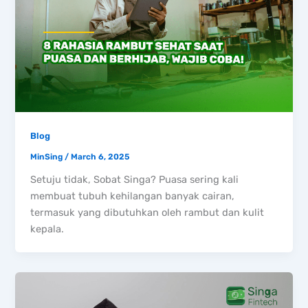
Blog
MinSing
/
March 6, 2025
Setuju tidak, Sobat Singa? Puasa sering kali
membuat tubuh kehilangan banyak cairan,
termasuk yang dibutuhkan oleh rambut dan kulit
kepala.