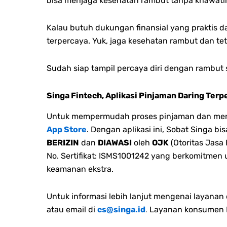
bisa menjaga kesehatan rambut tanpa khawat
Kalau butuh dukungan finansial yang praktis 
terpercaya. Yuk, jaga kesehatan rambut dan t
Sudah siap tampil percaya diri dengan rambut
Singa Fintech, Aplikasi Pinjaman Daring Terp
Untuk mempermudah proses pinjaman dan menge
App Store
. Dengan aplikasi ini, Sobat Singa 
BERIZIN
dan
DIAWASI
oleh
OJK
(Otoritas Jasa
No. Sertifikat: ISMS1001242 yang berkomitmen
keamanan ekstra.
Untuk informasi lebih lanjut mengenai layana
atau email di
cs@singa.id
.
Layanan konsumen M