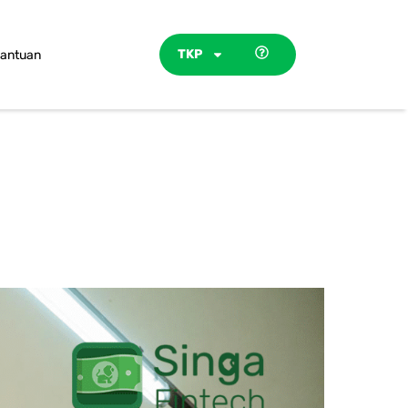
TKP
antuan