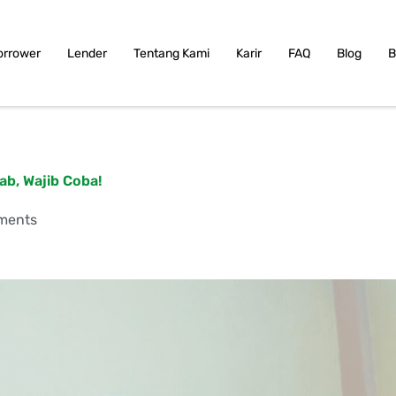
orrower
Lender
Tentang Kami
Karir
FAQ
Blog
B
ab, Wajib Coba!
ments