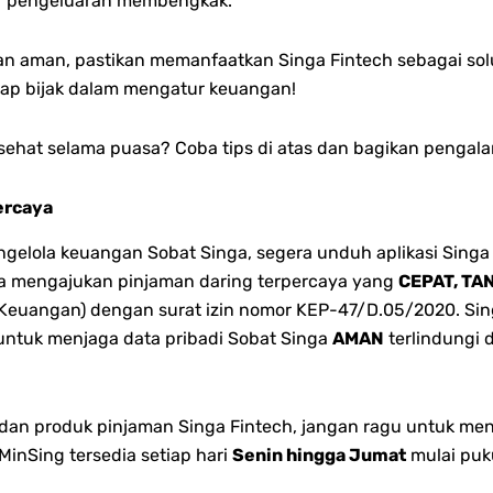
ir pengeluaran membengkak.
dan aman, pastikan memanfaatkan Singa Fintech sebagai so
etap bijak dalam mengatur keuangan!
 sehat selama puasa? Coba tips di atas dan bagikan pengal
ercaya
lola keuangan Sobat Singa, segera unduh aplikasi Singa 
bisa mengajukan pinjaman daring terpercaya yang
CEPAT, TA
 Keuangan) dengan surat izin nomor KEP-47/D.05/2020. Singa
 untuk menjaga data pribadi Sobat Singa
AMAN
terlindungi 
n dan produk pinjaman Singa Fintech, jangan ragu untuk me
inSing tersedia setiap hari
Senin hingga Jumat
mulai puk