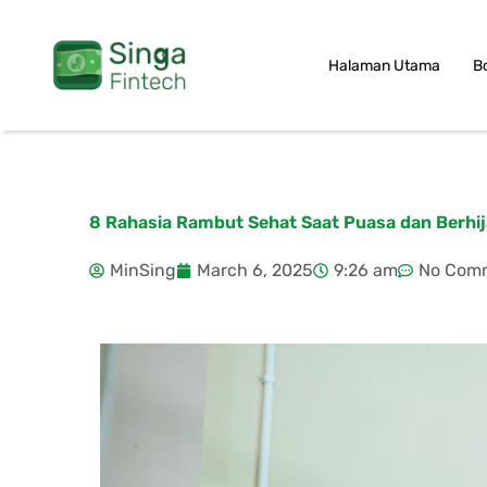
Skip
to
Halaman Utama
B
content
8 Rahasia Rambut Sehat Saat Puasa dan Berhij
MinSing
March 6, 2025
9:26 am
No Com