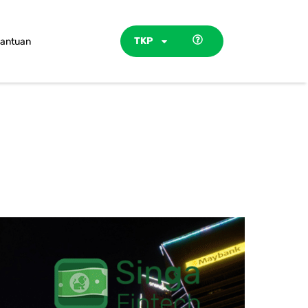
TKP
antuan