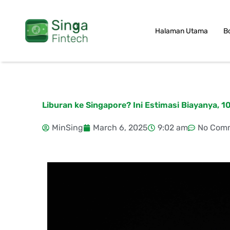
Skip
to
Halaman Utama
B
content
Liburan ke Singapore? Ini Estimasi Biayanya, 1
MinSing
March 6, 2025
9:02 am
No Com