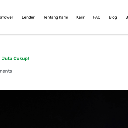
orrower
Lender
Tentang Kami
Karir
FAQ
Blog
B
0 Juta Cukup!
ments