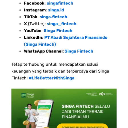
Facebook
:
singafintech
Instagram
:
singa.id
TikTok
:
singa.fintech
X
(Twitter):
singa_fintech
YouTube
:
Singa Fintech
LinkedIn
:
PT Abadi Sejahtera Finansindo
(Singa Fintech)
WhatsApp Channel:
Singa Fintech
Tetap terhubung untuk mendapatkan solusi
keuangan yang terbaik dan terpercaya dari Singa
Fintech!
#LifeBetterWithSinga