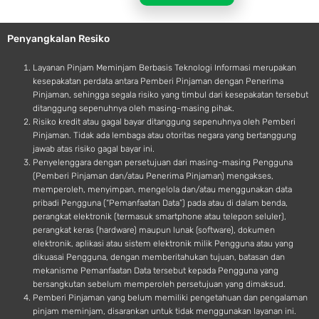
l
r
e
o
Penyangkalan Resiko
i
d
Layanan Pinjam Meminjam Berbasis Teknologi Informasi merupakan
kesepakatan perdata antara Pemberi Pinjaman dengan Penerima
Pinjaman, sehingga segala risiko yang timbul dari kesepakatan tersebut
ditanggung sepenuhnya oleh masing-masing pihak.
Risiko kredit atau gagal bayar ditanggung sepenuhnya oleh Pemberi
Pinjaman. Tidak ada lembaga atau otoritas negara yang bertanggung
jawab atas risiko gagal bayar ini.
Penyelenggara dengan persetujuan dari masing-masing Pengguna
(Pemberi Pinjaman dan/atau Penerima Pinjaman) mengakses,
memperoleh, menyimpan, mengelola dan/atau menggunakan data
pribadi Pengguna (“Pemanfaatan Data”) pada atau di dalam benda,
perangkat elektronik (termasuk smartphone atau telepon seluler),
perangkat keras (hardware) maupun lunak (software), dokumen
elektronik, aplikasi atau sistem elektronik milik Pengguna atau yang
dikuasai Pengguna, dengan memberitahukan tujuan, batasan dan
mekanisme Pemanfaatan Data tersebut kepada Pengguna yang
bersangkutan sebelum memperoleh persetujuan yang dimaksud.
Pemberi Pinjaman yang belum memiliki pengetahuan dan pengalaman
pinjam meminjam, disarankan untuk tidak menggunakan layanan ini.