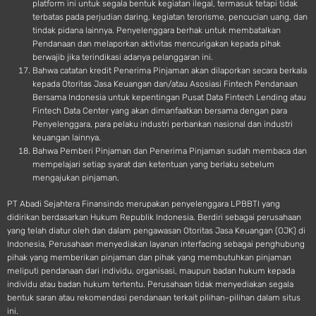
platform ini untuk segala bentuk kegiatan ilegal, termasuk tetapi tidak
terbatas pada perjudian daring, kegiatan terorisme, pencucian uang, dan
tindak pidana lainnya. Penyelenggara berhak untuk membatalkan
Pendanaan dan melaporkan aktivitas mencurigakan kepada pihak
berwajib jika terindikasi adanya pelanggaran ini.
Bahwa catatan kredit Penerima Pinjaman akan dilaporkan secara berkala
kepada Otoritas Jasa Keuangan dan/atau Asosiasi Fintech Pendanaan
Bersama Indonesia untuk kepentingan Pusat Data Fintech Lending atau
Fintech Data Center yang akan dimanfaatkan bersama dengan para
Penyelenggara, para pelaku industri perbankan nasional dan industri
keuangan lainnya.
Bahwa Pemberi Pinjaman dan Penerima Pinjaman sudah membaca dan
mempelajari setiap syarat dan ketentuan yang berlaku sebelum
mengajukan pinjaman.
PT Abadi Sejahtera Finansindo merupakan penyelenggara LPBBTI yang
didirikan berdasarkan Hukum Republik Indonesia. Berdiri sebagai perusahaan
yang telah diatur oleh dan dalam pengawasan Otoritas Jasa Keuangan (OJK) di
Indonesia, Perusahaan menyediakan layanan interfacing sebagai penghubung
pihak yang memberikan pinjaman dan pihak yang membutuhkan pinjaman
meliputi pendanaan dari individu, organisasi, maupun badan hukum kepada
individu atau badan hukum tertentu. Perusahaan tidak menyediakan segala
bentuk saran atau rekomendasi pendanaan terkait pilihan-pilihan dalam situs
ini.