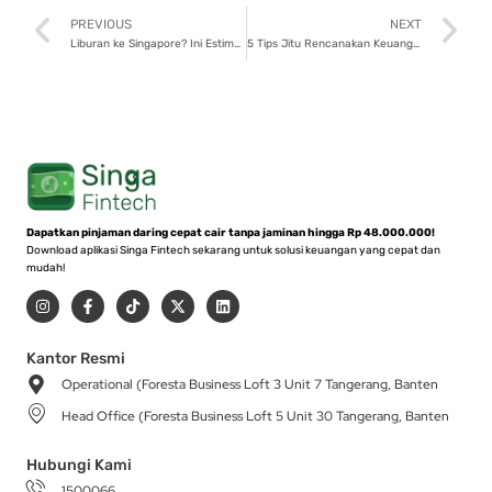
Prev
N
PREVIOUS
NEXT
Liburan ke Singapore? Ini Estimasi Biayanya, 10 Juta Cukup!
5 Tips Jitu Rencanakan Keuangan untuk Pendidikan Anak di Luar Negeri!
Dapatkan pinjaman daring cepat cair tanpa jaminan hingga Rp 48.000.000!
Download aplikasi Singa Fintech sekarang untuk solusi keuangan yang cepat dan
mudah!
I
F
T
X
L
n
a
i
-
i
s
c
k
t
n
t
e
t
w
k
a
b
o
i
e
Kantor Resmi
g
o
k
t
d
Operational (Foresta Business Loft 3 Unit 7 Tangerang, Banten
r
o
t
i
a
k
e
n
Head Office (Foresta Business Loft 5 Unit 30 Tangerang, Banten
m
-
r
f
Hubungi Kami
1500066