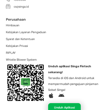
cs@singa.id
Perusahaan
Himbauan
Kebijakan Layanan Pengaduan
Syarat dan Ketentuan
Kebijakan Privasi
RIPLAY
Whistle Blower System
Unduh aplikasi Singa Fintech
sekarang!
Tersedia di iOS dan Android untuk
mempermudah pengajuan pinjaman
Sobat Singa!
A
A
p
n
p
d
Unduh Aplikasi