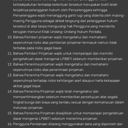
ketidakpatuhan terhadap ketentuan tersebut merupakan bukti telah
terjadinya pelanggaran hukum oleh Penyelenggara sehingga
Penyelenggara wajib menanggung ganti rugi yang diderita oleh masing-
masing Pengguna sebagai akibat langsung dari pelanggaran hukum
tersebut di atas tanpa mengurangi hak Pengguna yang menderita
kerugian menurut Kitab Undang-Undang Hukum Perdata.
Bahwa Pemberi pinjaman wajib mengetahui dan memahami
sepenuhnya risiko atas pemberian pinjaman termasuk namun tidak
terbatas pada risiko gagal bayar.
Bahwa Pemberi Pinjaman wajib untuk mempelajari dan memiliki
pengetahuan dasar mengenai LPBBTI sebelum memberikan pinjaman.
Bahwa Penerima pinjaman wajib mengetahui dan memahami
sepenuhnya risiko atas penerimaan pinjaman.
Bahwa Penerima Pinjaman wajib mengetahui dan memahami
sepenuhnya terhadap risiko kehilangan aset ataupun harta kekayaaan
akibat gagal bayar.
Bahwa Penerima Pinjaman wajib telah mengetahui dan
mempertimbangkan sebelum memberikan persetujuan atas segala
tingkat bunga dan biaya yang berlaku sesuai dengan kemampuan dalam
melunasi pinjaman.
Bahwa Penerima Pinjaman diwajibkan untuk mempelajari pengetahuan
dasar mengenai LPBBTI sebelum menerima pinjaman.
Pengguna Pendanaan dilarang menggunakan dana yang diperoleh dari