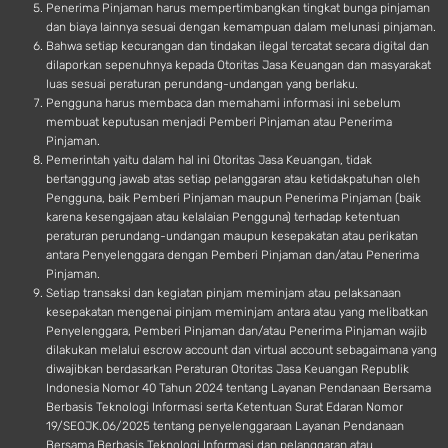
Penerima Pinjaman harus mempertimbangkan tingkat bunga pinjaman
dan biaya lainnya sesuai dengan kemampuan dalam melunasi pinjaman.
Bahwa setiap kecurangan dan tindakan ilegal tercatat secara digital dan
dilaporkan sepenuhnya kepada Otoritas Jasa Keuangan dan masyarakat
luas sesuai peraturan perundang-undangan yang berlaku.
Pengguna harus membaca dan memahami informasi ini sebelum
membuat keputusan menjadi Pemberi Pinjaman atau Penerima
Pinjaman.
Pemerintah yaitu dalam hal ini Otoritas Jasa Keuangan, tidak
bertanggung jawab atas setiap pelanggaran atau ketidakpatuhan oleh
Pengguna, baik Pemberi Pinjaman maupun Penerima Pinjaman (baik
karena kesengajaan atau kelalaian Pengguna) terhadap ketentuan
peraturan perundang-undangan maupun kesepakatan atau perikatan
antara Penyelenggara dengan Pemberi Pinjaman dan/atau Penerima
Pinjaman.
Setiap transaksi dan kegiatan pinjam meminjam atau pelaksanaan
kesepakatan mengenai pinjam meminjam antara atau yang melibatkan
Penyelenggara, Pemberi Pinjaman dan/atau Penerima Pinjaman wajib
dilakukan melalui escrow account dan virtual account sebagaimana yang
diwajibkan berdasarkan Peraturan Otoritas Jasa Keuangan Republik
Indonesia Nomor 40 Tahun 2024 tentang Layanan Pendanaan Bersama
Berbasis Teknologi Informasi serta Ketentuan Surat Edaran Nomor
19/SEOJK.06/2025 tentang penyelenggaraan Layanan Pendanaan
Bersama Berbasis Teknologi Informasi dan pelanggaran atau