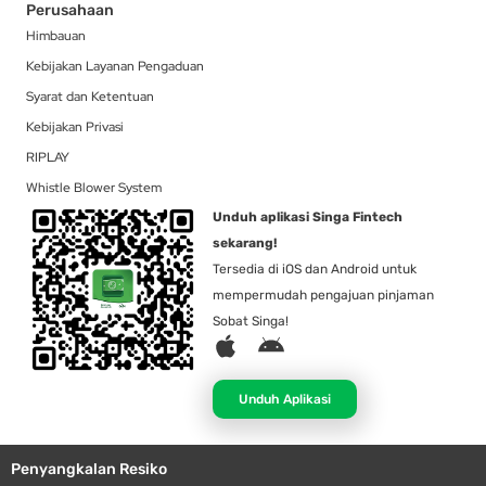
Perusahaan
Himbauan
Kebijakan Layanan Pengaduan
Syarat dan Ketentuan
Kebijakan Privasi
RIPLAY
Whistle Blower System
Unduh aplikasi Singa Fintech
sekarang!
Tersedia di iOS dan Android untuk
mempermudah pengajuan pinjaman
Sobat Singa!
A
A
p
n
p
d
Unduh Aplikasi
l
r
e
o
Penyangkalan Resiko
i