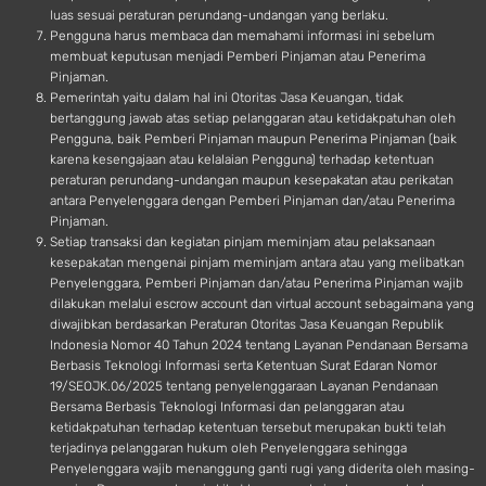
luas sesuai peraturan perundang-undangan yang berlaku.
Pengguna harus membaca dan memahami informasi ini sebelum
membuat keputusan menjadi Pemberi Pinjaman atau Penerima
Pinjaman.
Pemerintah yaitu dalam hal ini Otoritas Jasa Keuangan, tidak
bertanggung jawab atas setiap pelanggaran atau ketidakpatuhan oleh
Pengguna, baik Pemberi Pinjaman maupun Penerima Pinjaman (baik
karena kesengajaan atau kelalaian Pengguna) terhadap ketentuan
peraturan perundang-undangan maupun kesepakatan atau perikatan
antara Penyelenggara dengan Pemberi Pinjaman dan/atau Penerima
Pinjaman.
Setiap transaksi dan kegiatan pinjam meminjam atau pelaksanaan
kesepakatan mengenai pinjam meminjam antara atau yang melibatkan
Penyelenggara, Pemberi Pinjaman dan/atau Penerima Pinjaman wajib
dilakukan melalui escrow account dan virtual account sebagaimana yang
diwajibkan berdasarkan Peraturan Otoritas Jasa Keuangan Republik
Indonesia Nomor 40 Tahun 2024 tentang Layanan Pendanaan Bersama
Berbasis Teknologi Informasi serta Ketentuan Surat Edaran Nomor
19/SEOJK.06/2025 tentang penyelenggaraan Layanan Pendanaan
Bersama Berbasis Teknologi Informasi dan pelanggaran atau
ketidakpatuhan terhadap ketentuan tersebut merupakan bukti telah
terjadinya pelanggaran hukum oleh Penyelenggara sehingga
Penyelenggara wajib menanggung ganti rugi yang diderita oleh masing-