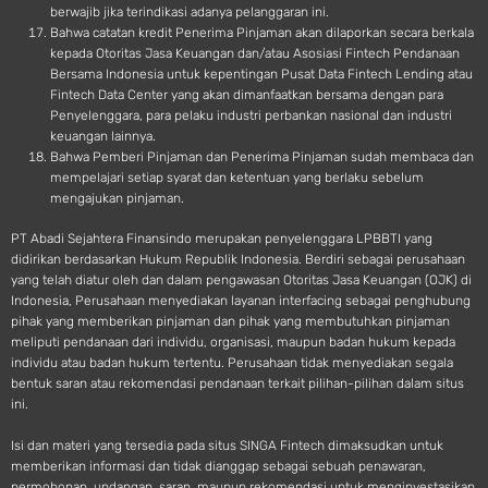
berwajib jika terindikasi adanya pelanggaran ini.
Bahwa catatan kredit Penerima Pinjaman akan dilaporkan secara berkala
kepada Otoritas Jasa Keuangan dan/atau Asosiasi Fintech Pendanaan
Bersama Indonesia untuk kepentingan Pusat Data Fintech Lending atau
Fintech Data Center yang akan dimanfaatkan bersama dengan para
Penyelenggara, para pelaku industri perbankan nasional dan industri
keuangan lainnya.
Bahwa Pemberi Pinjaman dan Penerima Pinjaman sudah membaca dan
mempelajari setiap syarat dan ketentuan yang berlaku sebelum
mengajukan pinjaman.
PT Abadi Sejahtera Finansindo merupakan penyelenggara LPBBTI yang
didirikan berdasarkan Hukum Republik Indonesia. Berdiri sebagai perusahaan
yang telah diatur oleh dan dalam pengawasan Otoritas Jasa Keuangan (OJK) di
Indonesia, Perusahaan menyediakan layanan interfacing sebagai penghubung
pihak yang memberikan pinjaman dan pihak yang membutuhkan pinjaman
meliputi pendanaan dari individu, organisasi, maupun badan hukum kepada
individu atau badan hukum tertentu. Perusahaan tidak menyediakan segala
bentuk saran atau rekomendasi pendanaan terkait pilihan-pilihan dalam situs
ini.
Isi dan materi yang tersedia pada situs SINGA Fintech dimaksudkan untuk
memberikan informasi dan tidak dianggap sebagai sebuah penawaran,
permohonan, undangan, saran, maupun rekomendasi untuk menginvestasikan