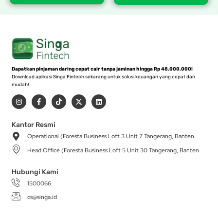
Dapatkan pinjaman daring cepat cair tanpa jaminan hingga Rp 48.000.000!
Download aplikasi Singa Fintech sekarang untuk solusi keuangan yang cepat dan
mudah!
I
F
T
X
L
n
a
i
-
i
s
c
k
t
n
t
e
t
w
k
a
b
o
i
e
Kantor Resmi
g
o
k
t
d
Operational (Foresta Business Loft 3 Unit 7 Tangerang, Banten
r
o
t
i
a
k
e
n
Head Office (Foresta Business Loft 5 Unit 30 Tangerang, Banten
m
-
r
f
Hubungi Kami
1500066
cs@singa.id