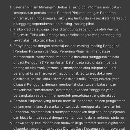
d
Layanan Pinjam Meminjam Berbasis Teknologi Informasi merupakan
kesepakatan perdata antara Pemberi Pinjaman dengan Penerima
Pinjaman, sehingga segala risiko yang timbul dari kesepakatan tersebut
ditanggung sepenuhnya oleh masing-masing pihak.
Risiko kredit atau gagal bayar ditanggung sepenuhnya oleh Pemberi
Pinjaman. Tidak ada lembaga atau otoritas negara yang bertanggung
jawab atas risiko gagal bayar ini.
Penyelenggara dengan persetujuan dari masing-masing Pengguna
(Pemberi Pinjaman dan/atau Penerima Pinjaman) mengakses,
memperoleh, menyimpan, mengelola dan/atau menggunakan data
pribadi Pengguna (“Pemanfaatan Data”) pada atau di dalam benda,
perangkat elektronik (termasuk smartphone atau telepon seluler),
perangkat keras (hardware) maupun lunak (software), dokumen
elektronik, aplikasi atau sistem elektronik milik Pengguna atau yang
dikuasai Pengguna, dengan memberitahukan tujuan, batasan dan
mekanisme Pemanfaatan Data tersebut kepada Pengguna yang
bersangkutan sebelum memperoleh persetujuan yang dimaksud.
Pemberi Pinjaman yang belum memiliki pengetahuan dan pengalaman
pinjam meminjam, disarankan untuk tidak menggunakan layanan ini.
Penerima Pinjaman harus mempertimbangkan tingkat bunga pinjaman
dan biaya lainnya sesuai dengan kemampuan dalam melunasi pinjaman.
Bahwa setiap kecurangan dan tindakan ilegal tercatat secara digital dan
dilaporkan sepenuhnya kepada Otoritas Jasa Keuangan dan masyarakat