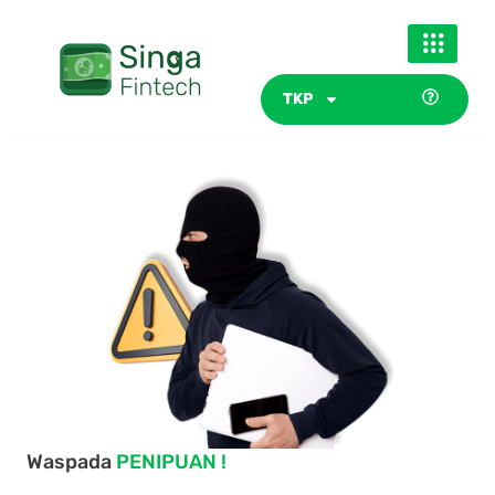
Skip
to
content
TKP
Waspada
PENIPUAN !