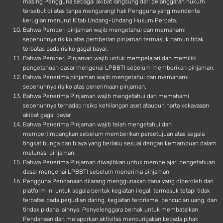
masing Pengguna sebagai akibat langsung dari pelanggaran hukum
tersebut di atas tanpa mengurangi hak Pengguna yang menderita
kerugian menurut Kitab Undang-Undang Hukum Perdata.
Bahwa Pemberi pinjaman wajib mengetahui dan memahami
sepenuhnya risiko atas pemberian pinjaman termasuk namun tidak
terbatas pada risiko gagal bayar.
Bahwa Pemberi Pinjaman wajib untuk mempelajari dan memiliki
pengetahuan dasar mengenai LPBBTI sebelum memberikan pinjaman.
Bahwa Penerima pinjaman wajib mengetahui dan memahami
sepenuhnya risiko atas penerimaan pinjaman.
Bahwa Penerima Pinjaman wajib mengetahui dan memahami
sepenuhnya terhadap risiko kehilangan aset ataupun harta kekayaaan
akibat gagal bayar.
Bahwa Penerima Pinjaman wajib telah mengetahui dan
mempertimbangkan sebelum memberikan persetujuan atas segala
tingkat bunga dan biaya yang berlaku sesuai dengan kemampuan dalam
melunasi pinjaman.
Bahwa Penerima Pinjaman diwajibkan untuk mempelajari pengetahuan
dasar mengenai LPBBTI sebelum menerima pinjaman.
Pengguna Pendanaan dilarang menggunakan dana yang diperoleh dari
platform ini untuk segala bentuk kegiatan ilegal, termasuk tetapi tidak
terbatas pada perjudian daring, kegiatan terorisme, pencucian uang, dan
tindak pidana lainnya. Penyelenggara berhak untuk membatalkan
Pendanaan dan melaporkan aktivitas mencurigakan kepada pihak