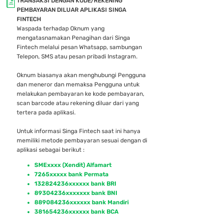
TRANSAKSI DENGAN KODE/REKENING
PEMBAYARAN DILUAR APLIKASI SINGA
FINTECH
Waspada terhadap Oknum yang
mengatasnamakan Penagihan dari Singa
Fintech melalui pesan Whatsapp, sambungan
Telepon, SMS atau pesan pribadi Instagram.
Oknum biasanya akan menghubungi Pengguna
dan meneror dan memaksa Pengguna untuk
melakukan pembayaran ke kode pembayaran,
scan barcode atau rekening diluar dari yang
tertera pada aplikasi.
Untuk informasi Singa Fintech saat ini hanya
memiliki metode pembayaran sesuai dengan di
aplikasi sebagai berikut :
SMExxxx (Xendit) Alfamart
7265xxxxx bank Permata
132824236xxxxxx bank BRI
89304236xxxxxxx bank BNI
889084236xxxxxx bank Mandiri
381654236xxxxxx bank BCA