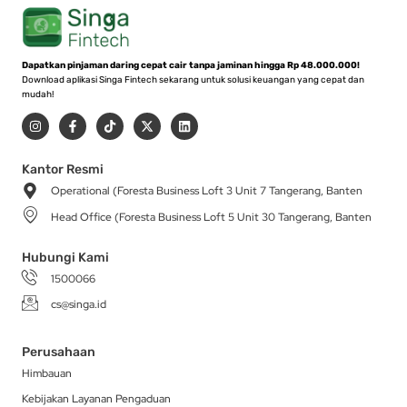
Dapatkan pinjaman daring cepat cair tanpa jaminan hingga Rp 48.000.000!
Download aplikasi Singa Fintech sekarang untuk solusi keuangan yang cepat dan
mudah!
I
F
T
X
L
n
a
i
-
i
s
c
k
t
n
t
e
t
w
k
a
b
o
i
e
Kantor Resmi
g
o
k
t
d
Operational (Foresta Business Loft 3 Unit 7 Tangerang, Banten
r
o
t
i
a
k
e
n
Head Office (Foresta Business Loft 5 Unit 30 Tangerang, Banten
m
-
r
f
Hubungi Kami
1500066
cs@singa.id
Perusahaan
Himbauan
Kebijakan Layanan Pengaduan