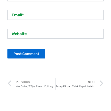
Email*
Website
Prev
N
PREVIOUS
NEXT
Yuk Coba, 7 Tips Rawat Kulit agar Tetap Sehat dan Glowing selama Puasa!
Tetap Fit dan Tidak Cepat Lelah? Ini 7 Olahraga yang Pas Saat Puasa!