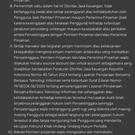
Pinjaman.
Pemerintah yaitu dalam hal ini Otoritas Jasa Keuangan, tidak
bertanggung jawab atas setiap pelanggaran atau ketidakpatuhan oleh
Pengguna, baik Pemberi Pinjaman maupun Penerima Pinjaman (baik
karena kesengajaan atau kelalaian Pengguna) terhadap ketentuan
peraturan perundang-undangan maupun kesepakatan atau perikatan
antara Penyelenggara dengan Pemberi Pinjaman dan/atau Penerima
Pinjaman.
Setiap transaksi dan kegiatan pinjam meminjam atau pelaksanaan
kesepakatan mengenai pinjam meminjam antara atau yang melibatkan
Penyelenggara, Pemberi Pinjaman dan/atau Penerima Pinjaman wajib
dilakukan melalui escrow account dan virtual account sebagaimana yang
diwajibkan berdasarkan Peraturan Otoritas Jasa Keuangan Republik
Indonesia Nomor 40 Tahun 2024 tentang Layanan Pendanaan Bersama
Berbasis Teknologi Informasi serta Ketentuan Surat Edaran Nomor
19/SEOJK.06/2025 tentang penyelenggaraan Layanan Pendanaan
Bersama Berbasis Teknologi Informasi dan pelanggaran atau
ketidakpatuhan terhadap ketentuan tersebut merupakan bukti telah
terjadinya pelanggaran hukum oleh Penyelenggara sehingga
Penyelenggara wajib menanggung ganti rugi yang diderita oleh masing-
masing Pengguna sebagai akibat langsung dari pelanggaran hukum
tersebut di atas tanpa mengurangi hak Pengguna yang menderita
kerugian menurut Kitab Undang-Undang Hukum Perdata.
Bahwa Pemberi pinjaman wajib mengetahui dan memahami