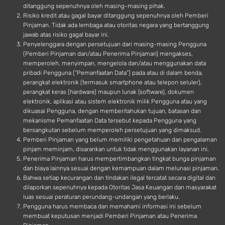
ditanggung sepenuhnya oleh masing-masing pihak.
Risiko kredit atau gagal bayar ditanggung sepenuhnya oleh Pemberi
Pinjaman. Tidak ada lembaga atau otoritas negara yang bertanggung
jawab atas risiko gagal bayar ini.
Penyelenggara dengan persetujuan dari masing-masing Pengguna
(Pemberi Pinjaman dan/atau Penerima Pinjaman) mengakses,
memperoleh, menyimpan, mengelola dan/atau menggunakan data
pribadi Pengguna (“Pemanfaatan Data”) pada atau di dalam benda,
perangkat elektronik (termasuk smartphone atau telepon seluler),
perangkat keras (hardware) maupun lunak (software), dokumen
elektronik, aplikasi atau sistem elektronik milik Pengguna atau yang
dikuasai Pengguna, dengan memberitahukan tujuan, batasan dan
mekanisme Pemanfaatan Data tersebut kepada Pengguna yang
bersangkutan sebelum memperoleh persetujuan yang dimaksud.
Pemberi Pinjaman yang belum memiliki pengetahuan dan pengalaman
pinjam meminjam, disarankan untuk tidak menggunakan layanan ini.
Penerima Pinjaman harus mempertimbangkan tingkat bunga pinjaman
dan biaya lainnya sesuai dengan kemampuan dalam melunasi pinjaman.
Bahwa setiap kecurangan dan tindakan ilegal tercatat secara digital dan
dilaporkan sepenuhnya kepada Otoritas Jasa Keuangan dan masyarakat
luas sesuai peraturan perundang-undangan yang berlaku.
Pengguna harus membaca dan memahami informasi ini sebelum
membuat keputusan menjadi Pemberi Pinjaman atau Penerima