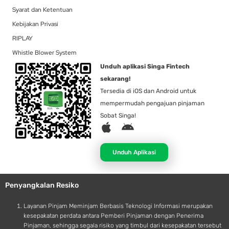
Syarat dan Ketentuan
Kebijakan Privasi
RIPLAY
Whistle Blower System
Unduh aplikasi Singa Fintech
sekarang!
Tersedia di iOS dan Android untuk
mempermudah pengajuan pinjaman
Sobat Singa!
A
A
p
n
p
d
Unduh Aplikasi
l
r
e
o
Penyangkalan Resiko
i
d
Layanan Pinjam Meminjam Berbasis Teknologi Informasi merupakan
kesepakatan perdata antara Pemberi Pinjaman dengan Penerima
Pinjaman, sehingga segala risiko yang timbul dari kesepakatan tersebut