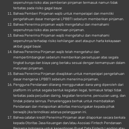
sepenuhnya risiko atas pemberian pinjaman termasuk namun tidak
terbatas pada risiko gagal bayar.
Bahwa Pemberi Pinjaman wajib untuk mempelajari dan memiliki
pengetahuan dasar mengenai LPBBTI sebelum memberikan pinjaman.
Bahwa Penerima pinjaman wajib mengetahui dan memahami
sepenuhnya risiko atas penerimaan pinjaman.
Bahwa Penerima Pinjaman wajib mengetahui dan memahami
sepenuhnya terhadap risiko kehilangan aset ataupun harta kekayaaan
akibat gagal bayar.
Bahwa Penerima Pinjaman wajib telah mengetahui dan
mempertimbangkan sebelum memberikan persetujuan atas segala
tingkat bunga dan biaya yang berlaku sesuai dengan kemampuan dalam
melunasi pinjaman.
Bahwa Penerima Pinjaman diwajibkan untuk mempelajari pengetahuan
dasar mengenai LPBBTI sebelum menerima pinjaman.
Pengguna Pendanaan dilarang menggunakan dana yang diperoleh dari
platform ini untuk segala bentuk kegiatan ilegal, termasuk tetapi tidak
terbatas pada perjudian daring, kegiatan terorisme, pencucian uang, dan
tindak pidana lainnya. Penyelenggara berhak untuk membatalkan
Pendanaan dan melaporkan aktivitas mencurigakan kepada pihak
berwajib jika terindikasi adanya pelanggaran ini.
Bahwa catatan kredit Penerima Pinjaman akan dilaporkan secara berkala
kepada Otoritas Jasa Keuangan dan/atau Asosiasi Fintech Pendanaan
Bersama Indonesia untuk kepentingan Pusat Data Fintech Lending atau