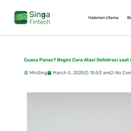
Skip
to
Halaman Utama
B
content
Cuaca Panas? Begini Cara Atasi Dehidrasi saat
MinSing
March 5, 2025
10:53 am
No Co