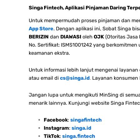
Singa Fintech, Aplikasi Pinjaman Daring Terp
Untuk mempermudah proses pinjaman dan menge
App Store
. Dengan aplikasi ini, Sobat Singa 
BERIZIN
dan
DIAWASI
oleh
OJK
(Otoritas Jasa
No. Sertifikat: ISMS1001242 yang berkomitmen
keamanan ekstra.
Untuk informasi lebih lanjut mengenai layana
atau email di
cs@singa.id
.
Layanan konsumen M
Jangan lupa untuk mengikuti MinSing di semua 
menarik lainnya. Kunjungi website Singa Fintec
Facebook
:
singafintech
Instagram
:
singa.id
TikTok
:
singa.fintech