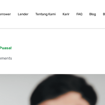
orrower
Lender
Tentang Kami
Karir
FAQ
Blog
B
 Puasa!
mments