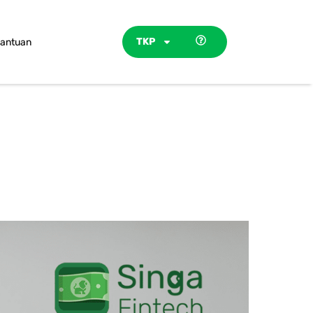
TKP
antuan