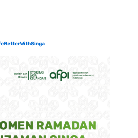
feBetterWithSinga