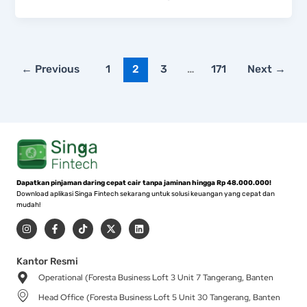
←
Previous
1
2
3
…
171
Next
→
Dapatkan pinjaman daring cepat cair tanpa jaminan hingga Rp 48.000.000!
Download aplikasi Singa Fintech sekarang untuk solusi keuangan yang cepat dan
mudah!
I
F
T
X
L
n
a
i
-
i
s
c
k
t
n
t
e
t
w
k
a
b
o
i
e
Kantor Resmi
g
o
k
t
d
Operational (Foresta Business Loft 3 Unit 7 Tangerang, Banten
r
o
t
i
a
k
e
n
Head Office (Foresta Business Loft 5 Unit 30 Tangerang, Banten
m
-
r