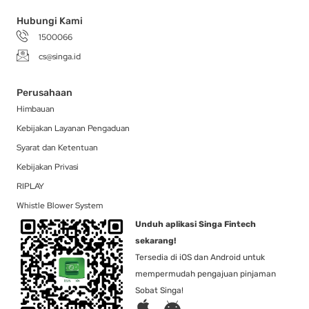
f
Hubungi Kami
1500066
cs@singa.id
Perusahaan
Himbauan
Kebijakan Layanan Pengaduan
Syarat dan Ketentuan
Kebijakan Privasi
RIPLAY
Whistle Blower System
Unduh aplikasi Singa Fintech
sekarang!
Tersedia di iOS dan Android untuk
mempermudah pengajuan pinjaman
Sobat Singa!
A
A