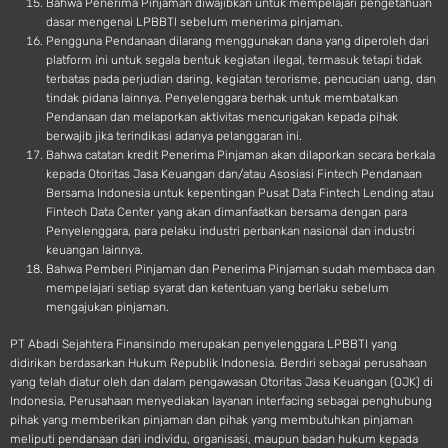
Bahwa Penerima Pinjaman diwajibkan untuk mempelajari pengetahuan
dasar mengenai LPBBTI sebelum menerima pinjaman.
Pengguna Pendanaan dilarang menggunakan dana yang diperoleh dari
platform ini untuk segala bentuk kegiatan ilegal, termasuk tetapi tidak
terbatas pada perjudian daring, kegiatan terorisme, pencucian uang, dan
tindak pidana lainnya. Penyelenggara berhak untuk membatalkan
Pendanaan dan melaporkan aktivitas mencurigakan kepada pihak
berwajib jika terindikasi adanya pelanggaran ini.
Bahwa catatan kredit Penerima Pinjaman akan dilaporkan secara berkala
kepada Otoritas Jasa Keuangan dan/atau Asosiasi Fintech Pendanaan
Bersama Indonesia untuk kepentingan Pusat Data Fintech Lending atau
Fintech Data Center yang akan dimanfaatkan bersama dengan para
Penyelenggara, para pelaku industri perbankan nasional dan industri
keuangan lainnya.
Bahwa Pemberi Pinjaman dan Penerima Pinjaman sudah membaca dan
mempelajari setiap syarat dan ketentuan yang berlaku sebelum
mengajukan pinjaman.
PT Abadi Sejahtera Finansindo merupakan penyelenggara LPBBTI yang
didirikan berdasarkan Hukum Republik Indonesia. Berdiri sebagai perusahaan
yang telah diatur oleh dan dalam pengawasan Otoritas Jasa Keuangan (OJK) di
Indonesia, Perusahaan menyediakan layanan interfacing sebagai penghubung
pihak yang memberikan pinjaman dan pihak yang membutuhkan pinjaman
meliputi pendanaan dari individu, organisasi, maupun badan hukum kepada