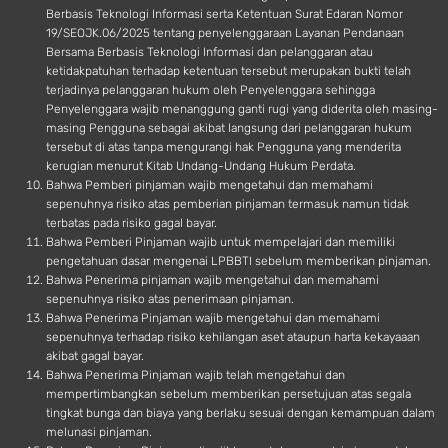
Berbasis Teknologi Informasi serta Ketentuan Surat Edaran Nomor
19/SEOJK.06/2025 tentang penyelenggaraan Layanan Pendanaan
Bersama Berbasis Teknologi Informasi dan pelanggaran atau
ketidakpatuhan terhadap ketentuan tersebut merupakan bukti telah
terjadinya pelanggaran hukum oleh Penyelenggara sehingga
Penyelenggara wajib menanggung ganti rugi yang diderita oleh masing-
masing Pengguna sebagai akibat langsung dari pelanggaran hukum
tersebut di atas tanpa mengurangi hak Pengguna yang menderita
kerugian menurut Kitab Undang-Undang Hukum Perdata.
Bahwa Pemberi pinjaman wajib mengetahui dan memahami
sepenuhnya risiko atas pemberian pinjaman termasuk namun tidak
terbatas pada risiko gagal bayar.
Bahwa Pemberi Pinjaman wajib untuk mempelajari dan memiliki
pengetahuan dasar mengenai LPBBTI sebelum memberikan pinjaman.
Bahwa Penerima pinjaman wajib mengetahui dan memahami
sepenuhnya risiko atas penerimaan pinjaman.
Bahwa Penerima Pinjaman wajib mengetahui dan memahami
sepenuhnya terhadap risiko kehilangan aset ataupun harta kekayaaan
akibat gagal bayar.
Bahwa Penerima Pinjaman wajib telah mengetahui dan
mempertimbangkan sebelum memberikan persetujuan atas segala
tingkat bunga dan biaya yang berlaku sesuai dengan kemampuan dalam
melunasi pinjaman.