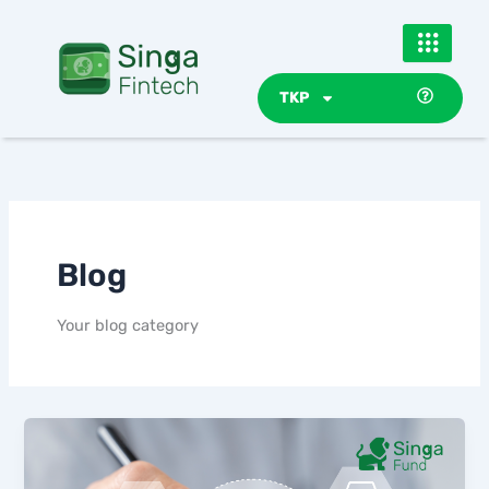
Skip
to
content
TKP
Blog
Your blog category