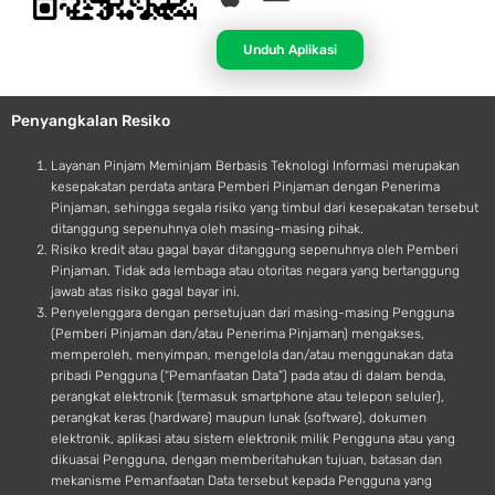
p
n
p
d
Unduh Aplikasi
l
r
e
o
Penyangkalan Resiko
i
d
Layanan Pinjam Meminjam Berbasis Teknologi Informasi merupakan
kesepakatan perdata antara Pemberi Pinjaman dengan Penerima
Pinjaman, sehingga segala risiko yang timbul dari kesepakatan tersebut
ditanggung sepenuhnya oleh masing-masing pihak.
Risiko kredit atau gagal bayar ditanggung sepenuhnya oleh Pemberi
Pinjaman. Tidak ada lembaga atau otoritas negara yang bertanggung
jawab atas risiko gagal bayar ini.
Penyelenggara dengan persetujuan dari masing-masing Pengguna
(Pemberi Pinjaman dan/atau Penerima Pinjaman) mengakses,
memperoleh, menyimpan, mengelola dan/atau menggunakan data
pribadi Pengguna (“Pemanfaatan Data”) pada atau di dalam benda,
perangkat elektronik (termasuk smartphone atau telepon seluler),
perangkat keras (hardware) maupun lunak (software), dokumen
elektronik, aplikasi atau sistem elektronik milik Pengguna atau yang
dikuasai Pengguna, dengan memberitahukan tujuan, batasan dan
mekanisme Pemanfaatan Data tersebut kepada Pengguna yang