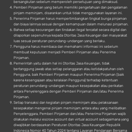
bersangkutan sebelum memperoleh persetujuan yang dimaksud.
Pemberi Pinjaman yang belum memiliki pengetahuan dan pengalaman
pinjam meminjam, disarankan untuk tidak menggunakan layanan ini.
Penerima Pinjaman harus mempertimbangkan tingkat bunga pinjaman
dan biaya lainnya sesuai dengan kemampuan dalam melunasi pinjaman.
Bahwa setiap kecurangan dan tindakan ilegal tercatat secara digital dan
dilaporkan sepenuhnya kepada Otoritas Jasa Keuangan dan masyarakat
luas sesuai peraturan perundang-undangan yang berlaku.
Pengguna harus membaca dan memahami informasi ini sebelum
membuat keputusan menjadi Pemberi Pinjaman atau Penerima
Pinjaman.
Pemerintah yaitu dalam hal ini Otoritas Jasa Keuangan, tidak
bertanggung jawab atas setiap pelanggaran atau ketidakpatuhan oleh
Pengguna, baik Pemberi Pinjaman maupun Penerima Pinjaman (baik
karena kesengajaan atau kelalaian Pengguna) terhadap ketentuan
peraturan perundang-undangan maupun kesepakatan atau perikatan
antara Penyelenggara dengan Pemberi Pinjaman dan/atau Penerima
Pinjaman.
Setiap transaksi dan kegiatan pinjam meminjam atau pelaksanaan
kesepakatan mengenai pinjam meminjam antara atau yang melibatkan
Penyelenggara, Pemberi Pinjaman dan/atau Penerima Pinjaman wajib
dilakukan melalui escrow account dan virtual account sebagaimana yang
diwajibkan berdasarkan Peraturan Otoritas Jasa Keuangan Republik
Indonesia Nomor 40 Tahun 2024 tentang Layanan Pendanaan Bersama