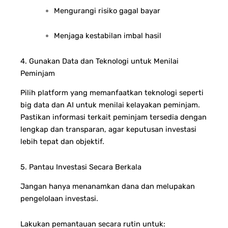
Mengurangi risiko gagal bayar
Menjaga kestabilan imbal hasil
4. Gunakan Data dan Teknologi untuk Menilai
Peminjam
Pilih platform yang memanfaatkan teknologi seperti
big data dan AI untuk menilai kelayakan peminjam.
Pastikan informasi terkait peminjam tersedia dengan
lengkap dan transparan, agar keputusan investasi
lebih tepat dan objektif.
5. Pantau Investasi Secara Berkala
Jangan hanya menanamkan dana dan melupakan
pengelolaan investasi.
Lakukan pemantauan secara rutin untuk: