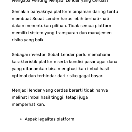
Mengapa Penting Menjadi Lender yang Cerdas?
Semakin banyaknya platform pinjaman daring tentu
membuat Sobat Lender harus lebih berhati-hati
dalam menentukan pilihan. Tidak semua platform
memiliki sistem yang transparan dan manajemen
risiko yang baik.
Sebagai investor, Sobat Lender perlu memahami
karakteristik platform serta kondisi pasar agar dana
yang ditanamkan bisa menghasilkan imbal hasil
optimal dan terhindar dari risiko gagal bayar.
Menjadi lender yang cerdas berarti tidak hanya
melihat imbal hasil tinggi, tetapi juga
memperhatikan:
Aspek legalitas platform