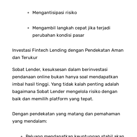
Mengantisipasi risiko
Mengambil langkah cepat jika terjadi
perubahan kondisi pasar
Investasi Fintech Lending dengan Pendekatan Aman
dan Terukur
Sobat Lender, kesuksesan dalam berinvestasi
pendanaan online bukan hanya soal mendapatkan
imbal hasil tinggi. Yang tidak kalah penting adalah
bagaimana Sobat Lender mengelola risiko dengan
baik dan memilih platform yang tepat.
Dengan pendekatan yang matang dan pemahaman
yang mendalam:
Peluang mendapatkan keuntungan stabil akan