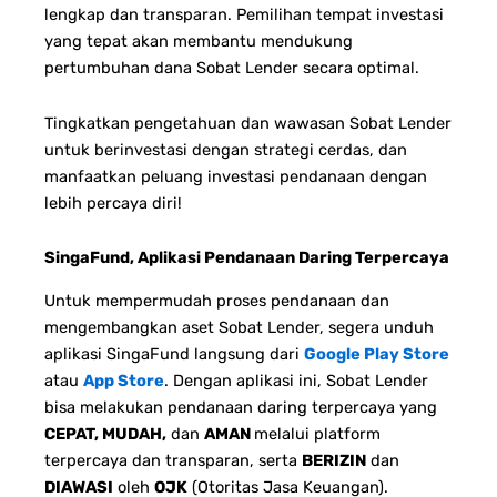
lengkap dan transparan. Pemilihan tempat investasi
yang tepat akan membantu mendukung
pertumbuhan dana Sobat Lender secara optimal.
Tingkatkan pengetahuan dan wawasan Sobat Lender
untuk berinvestasi dengan strategi cerdas, dan
manfaatkan peluang investasi pendanaan dengan
lebih percaya diri!
SingaFund, Aplikasi Pendanaan Daring Terpercaya
Untuk mempermudah proses pendanaan dan
mengembangkan aset Sobat Lender, segera unduh
aplikasi SingaFund langsung dari
Google Play Store
atau
App Store
. Dengan aplikasi ini, Sobat Lender
bisa melakukan pendanaan daring terpercaya yang
CEPAT, MUDAH,
dan
AMAN
melalui platform
terpercaya dan transparan, serta
BERIZIN
dan
DIAWASI
oleh
OJK
(Otoritas Jasa Keuangan).