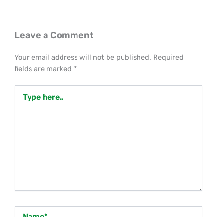
Leave a Comment
Your email address will not be published.
Required
fields are marked
*
Type
here..
Name*