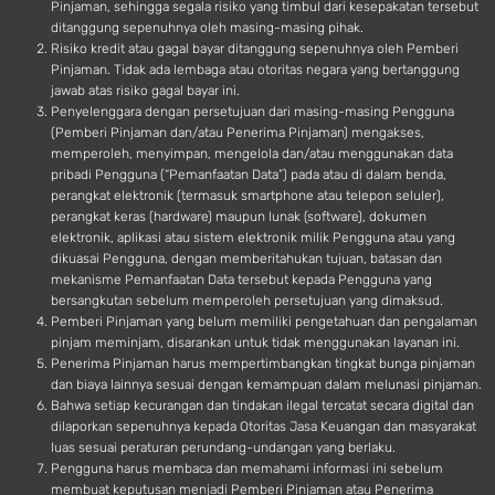
Pinjaman, sehingga segala risiko yang timbul dari kesepakatan tersebut
ditanggung sepenuhnya oleh masing-masing pihak.
Risiko kredit atau gagal bayar ditanggung sepenuhnya oleh Pemberi
Pinjaman. Tidak ada lembaga atau otoritas negara yang bertanggung
jawab atas risiko gagal bayar ini.
Penyelenggara dengan persetujuan dari masing-masing Pengguna
(Pemberi Pinjaman dan/atau Penerima Pinjaman) mengakses,
memperoleh, menyimpan, mengelola dan/atau menggunakan data
pribadi Pengguna (“Pemanfaatan Data”) pada atau di dalam benda,
perangkat elektronik (termasuk smartphone atau telepon seluler),
perangkat keras (hardware) maupun lunak (software), dokumen
elektronik, aplikasi atau sistem elektronik milik Pengguna atau yang
dikuasai Pengguna, dengan memberitahukan tujuan, batasan dan
mekanisme Pemanfaatan Data tersebut kepada Pengguna yang
bersangkutan sebelum memperoleh persetujuan yang dimaksud.
Pemberi Pinjaman yang belum memiliki pengetahuan dan pengalaman
pinjam meminjam, disarankan untuk tidak menggunakan layanan ini.
Penerima Pinjaman harus mempertimbangkan tingkat bunga pinjaman
dan biaya lainnya sesuai dengan kemampuan dalam melunasi pinjaman.
Bahwa setiap kecurangan dan tindakan ilegal tercatat secara digital dan
dilaporkan sepenuhnya kepada Otoritas Jasa Keuangan dan masyarakat
luas sesuai peraturan perundang-undangan yang berlaku.
Pengguna harus membaca dan memahami informasi ini sebelum
membuat keputusan menjadi Pemberi Pinjaman atau Penerima