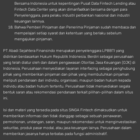
Bersama Indonesia untuk kepentingan Pusat Data Fintech Lending atau
Fintech Data Center yang akan dimanfaatkan bersama dengan para
Penyelenggara, para pelaku industri perbankan nasional dan industri
keuangan lainnya.
Bahwa Pemberi Pinjaman dan Penerima Pinjaman sudah membaca dan
mempelajari setiap syarat dan ketentuan yang berlaku sebelum
mengajukan pinjaman.
PT Abadi Sejahtera Finansindo merupakan penyelenggara LPBBTI yang
didirikan berdasarkan Hukum Republik Indonesia. Berdiri sebagai perusahaan
yang telah diatur oleh dan dalam pengawasan Otoritas Jasa Keuangan (OJK) di
Indonesia, Perusahaan menyediakan layanan interfacing sebagai penghubung
pihak yang memberikan pinjaman dan pihak yang membutuhkan pinjaman
meliputi pendanaan dari individu, organisasi, maupun badan hukum kepada
individu atau badan hukum tertentu. Perusahaan tidak menyediakan segala
bentuk saran atau rekomendasi pendanaan terkait pilihan-pilihan dalam situs
ini.
Isi dan materi yang tersedia pada situs SINGA Fintech dimaksudkan untuk
memberikan informasi dan tidak dianggap sebagai sebuah penawaran,
permohonan, undangan, saran, maupun rekomendasi untuk menginvestasikan
sekuritas, produk pasar modal, atau jasa keuangan lainya. Perusahaan dalam
memberikan jasanya hanya terbatas pada fungsi administratif.