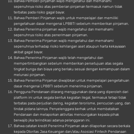
Bahwa Pemberi pinjaman wajib mengetahui dan memahami
sepenuhnya risiko atas pemberian pinjaman termasuk namun tidak
terbatas pada risiko gagal bayar.
Bahwa Pemberi Pinjaman wajib untuk mempelajari dan memiliki
pengetahuan dasar mengenai LPBBTI sebelum memberikan pinjaman.
Bahwa Penerima pinjaman wajib mengetahui dan memahami
sepenuhnya risiko atas penerimaan pinjaman.
Bahwa Penerima Pinjaman wajib mengetahui dan memahami
sepenuhnya terhadap risiko kehilangan aset ataupun harta kekayaaan
akibat gagal bayar.
Bahwa Penerima Pinjaman wajib telah mengetahui dan
mempertimbangkan sebelum memberikan persetujuan atas segala
tingkat bunga dan biaya yang berlaku sesuai dengan kemampuan dalam
melunasi pinjaman.
Bahwa Penerima Pinjaman diwajibkan untuk mempelajari pengetahuan
dasar mengenai LPBBTI sebelum menerima pinjaman.
Pengguna Pendanaan dilarang menggunakan dana yang diperoleh dari
platform ini untuk segala bentuk kegiatan ilegal, termasuk tetapi tidak
terbatas pada perjudian daring, kegiatan terorisme, pencucian uang, dan
tindak pidana lainnya. Penyelenggara berhak untuk membatalkan
Pendanaan dan melaporkan aktivitas mencurigakan kepada pihak
berwajib jika terindikasi adanya pelanggaran ini.
Bahwa catatan kredit Penerima Pinjaman akan dilaporkan secara berkala
kepada Otoritas Jasa Keuangan dan/atau Asosiasi Fintech Pendanaan