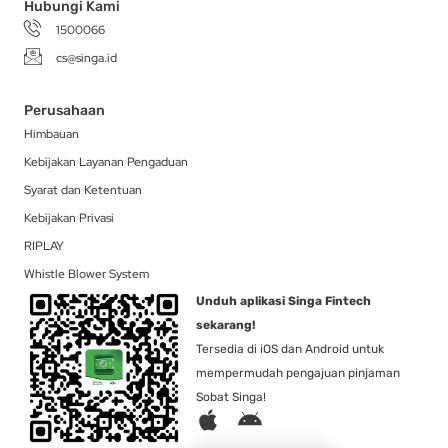
Hubungi Kami
1500066
cs@singa.id
Perusahaan
Himbauan
Kebijakan Layanan Pengaduan
Syarat dan Ketentuan
Kebijakan Privasi
RIPLAY
Whistle Blower System
Unduh aplikasi Singa Fintech
sekarang!
Tersedia di iOS dan Android untuk
mempermudah pengajuan pinjaman
Sobat Singa!
A
A
p
n