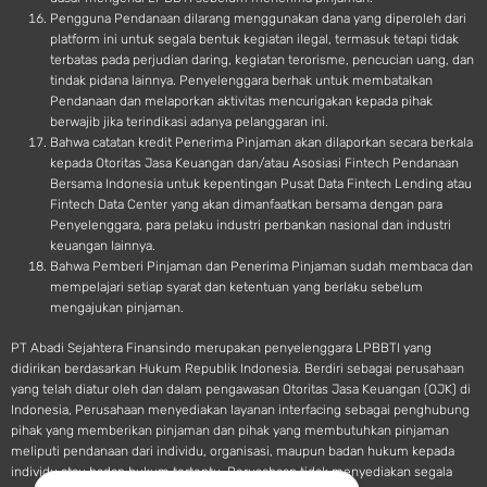
Pengguna Pendanaan dilarang menggunakan dana yang diperoleh dari
platform ini untuk segala bentuk kegiatan ilegal, termasuk tetapi tidak
terbatas pada perjudian daring, kegiatan terorisme, pencucian uang, dan
tindak pidana lainnya. Penyelenggara berhak untuk membatalkan
Pendanaan dan melaporkan aktivitas mencurigakan kepada pihak
berwajib jika terindikasi adanya pelanggaran ini.
Bahwa catatan kredit Penerima Pinjaman akan dilaporkan secara berkala
kepada Otoritas Jasa Keuangan dan/atau Asosiasi Fintech Pendanaan
Bersama Indonesia untuk kepentingan Pusat Data Fintech Lending atau
Fintech Data Center yang akan dimanfaatkan bersama dengan para
Penyelenggara, para pelaku industri perbankan nasional dan industri
keuangan lainnya.
Bahwa Pemberi Pinjaman dan Penerima Pinjaman sudah membaca dan
mempelajari setiap syarat dan ketentuan yang berlaku sebelum
mengajukan pinjaman.
PT Abadi Sejahtera Finansindo merupakan penyelenggara LPBBTI yang
didirikan berdasarkan Hukum Republik Indonesia. Berdiri sebagai perusahaan
yang telah diatur oleh dan dalam pengawasan Otoritas Jasa Keuangan (OJK) di
Indonesia, Perusahaan menyediakan layanan interfacing sebagai penghubung
pihak yang memberikan pinjaman dan pihak yang membutuhkan pinjaman
meliputi pendanaan dari individu, organisasi, maupun badan hukum kepada
individu atau badan hukum tertentu. Perusahaan tidak menyediakan segala