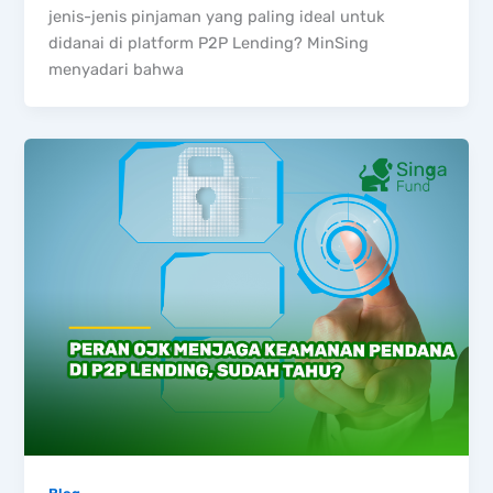
jenis-jenis pinjaman yang paling ideal untuk
didanai di platform P2P Lending? MinSing
menyadari bahwa