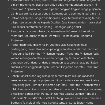
Pemberi Pinjaman yang belum memiliki pengetahuan dan pengalaman
pinjam meminjam, disarankan untuk tidak menggunakan layanan ini.
Penerima Pinjaman harus mempertimbangkan tingkat bunga pinjaman
dan biaya lainnya sesuai dengan kemampuan dalam melunasi pinjaman.
Bahwa setiap kecurangan dan tindakan ilegal tercatat secara digital dan
dilaporkan sepenuhnya kepada Otoritas Jasa Keuangan dan masyarakat
luas sesuai peraturan perundang-undangan yang berlaku.
Pengguna harus membaca dan memahami informasi ini sebelum
membuat keputusan menjadi Pemberi Pinjaman atau Penerima
Pinjaman.
Pemerintah yaitu dalam hal ini Otoritas Jasa Keuangan, tidak
bertanggung jawab atas setiap pelanggaran atau ketidakpatuhan oleh
Pengguna, baik Pemberi Pinjaman maupun Penerima Pinjaman (baik
karena kesengajaan atau kelalaian Pengguna) terhadap ketentuan
peraturan perundang-undangan maupun kesepakatan atau perikatan
antara Penyelenggara dengan Pemberi Pinjaman dan/atau Penerima
Pinjaman.
Setiap transaksi dan kegiatan pinjam meminjam atau pelaksanaan
kesepakatan mengenai pinjam meminjam antara atau yang melibatkan
Penyelenggara, Pemberi Pinjaman dan/atau Penerima Pinjaman wajib
dilakukan melalui escrow account dan virtual account sebagaimana yang
diwajibkan berdasarkan Peraturan Otoritas Jasa Keuangan Republik
Indonesia Nomor 40 Tahun 2024 tentang Layanan Pendanaan Bersama
Berbasis Teknologi Informasi serta Ketentuan Surat Edaran Nomor