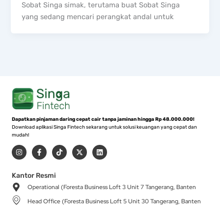
Sobat Singa simak, terutama buat Sobat Singa
yang sedang mencari perangkat andal untuk
Dapatkan pinjaman daring cepat cair tanpa jaminan hingga Rp 48.000.000!
Download aplikasi Singa Fintech sekarang untuk solusi keuangan yang cepat dan
mudah!
I
F
T
X
L
n
a
i
-
i
s
c
k
t
n
t
e
t
w
k
a
b
o
i
e
Kantor Resmi
g
o
k
t
d
Operational (Foresta Business Loft 3 Unit 7 Tangerang, Banten
r
o
t
i
a
k
e
n
Head Office (Foresta Business Loft 5 Unit 30 Tangerang, Banten
m
-
r
f