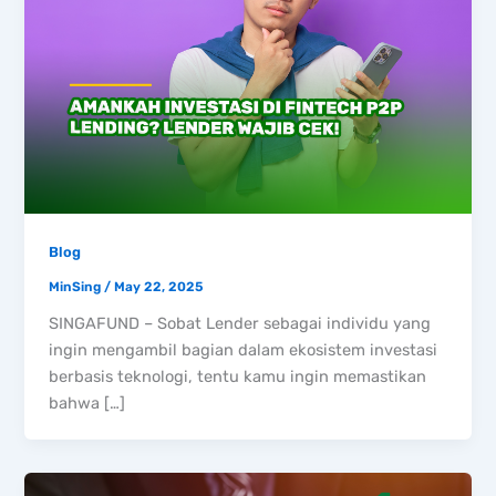
Blog
MinSing
/
May 22, 2025
SINGAFUND – Sobat Lender sebagai individu yang
ingin mengambil bagian dalam ekosistem investasi
berbasis teknologi, tentu kamu ingin memastikan
bahwa […]