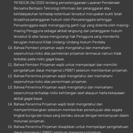
19/SEOJK.06/2025 tentang penyelenggaraan Layanan Pendanaan
Bersama Berbasis Teknologi Informasi dan pelanggaran atau
ketidakpatuhan terhadap ketentuan tersebut merupakan bukti telah
terjadinya pelanggaran hukum oleh Penyelenggara sehingga
Penyelenggara wajib menanggung ganti rugi yang diderita oleh masing-
masing Pengguna sebagai akibat langsung dari pelanggaran hukum
tersebut di atas tanpa mengurangi hak Pengguna yang menderita
kerugian menurut Kitab Undang-Undang Hukum Perdata.
Bahwa Pemberi pinjaman wajib mengetahui dan memahami
sepenuhnya risiko atas pemberian pinjaman termasuk namun tidak
terbatas pada risiko gagal bayar.
Bahwa Pemberi Pinjaman wajib untuk mempelajari dan memiliki
pengetahuan dasar mengenai LPBBTI sebelum memberikan pinjaman.
Bahwa Penerima pinjaman wajib mengetahui dan memahami
sepenuhnya risiko atas penerimaan pinjaman.
Bahwa Penerima Pinjaman wajib mengetahui dan memahami
sepenuhnya terhadap risiko kehilangan aset ataupun harta kekayaaan
akibat gagal bayar.
Bahwa Penerima Pinjaman wajib telah mengetahui dan
mempertimbangkan sebelum memberikan persetujuan atas segala
tingkat bunga dan biaya yang berlaku sesuai dengan kemampuan dalam
melunasi pinjaman.
Bahwa Penerima Pinjaman diwajibkan untuk mempelajari pengetahuan
dasar mengenai LPBBTI sebelum menerima pinjaman.