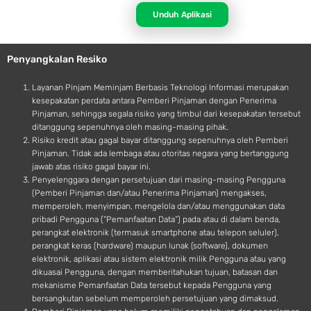
p
d
Unduh Aplikasi
l
r
e
o
Penyangkalan Resiko
i
d
Layanan Pinjam Meminjam Berbasis Teknologi Informasi merupakan
kesepakatan perdata antara Pemberi Pinjaman dengan Penerima
Pinjaman, sehingga segala risiko yang timbul dari kesepakatan tersebut
ditanggung sepenuhnya oleh masing-masing pihak.
Risiko kredit atau gagal bayar ditanggung sepenuhnya oleh Pemberi
Pinjaman. Tidak ada lembaga atau otoritas negara yang bertanggung
jawab atas risiko gagal bayar ini.
Penyelenggara dengan persetujuan dari masing-masing Pengguna
(Pemberi Pinjaman dan/atau Penerima Pinjaman) mengakses,
memperoleh, menyimpan, mengelola dan/atau menggunakan data
pribadi Pengguna (“Pemanfaatan Data”) pada atau di dalam benda,
perangkat elektronik (termasuk smartphone atau telepon seluler),
perangkat keras (hardware) maupun lunak (software), dokumen
elektronik, aplikasi atau sistem elektronik milik Pengguna atau yang
dikuasai Pengguna, dengan memberitahukan tujuan, batasan dan
mekanisme Pemanfaatan Data tersebut kepada Pengguna yang
bersangkutan sebelum memperoleh persetujuan yang dimaksud.