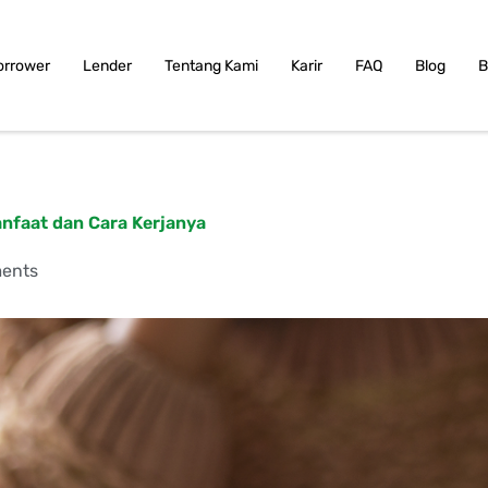
orrower
Lender
Tentang Kami
Karir
FAQ
Blog
B
anfaat dan Cara Kerjanya
ents