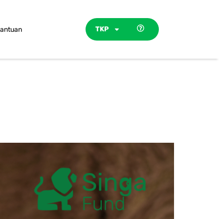
TKP
antuan