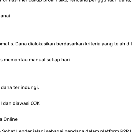
anai
omatis.
Dana dialokasikan berdasarkan kriteria yang telah di
s memantau manual setiap hari
dana terlindungi.
al dan diawasi OJK
a Online
n Sobat Lender jalani sebagai pendana dalam platform P2P 