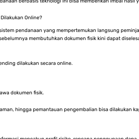
naan berbasis teknologi ini bisa memberikan imbal hasil y
Dilakukan Online?
sistem pendanaan yang mempertemukan langsung peminjam 
belumnya membutuhkan dokumen fisik kini dapat diselesaika
ding dilakukan secara online.
awa dokumen fisik.
 pinjaman, hingga pemantauan pengembalian bisa dilakukan 
nformasi mencakup profil risiko, rencana penggunaan dana