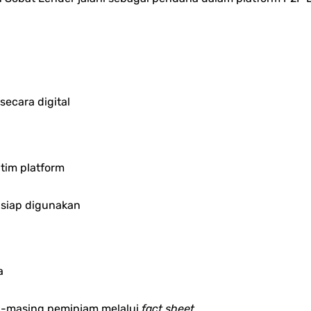
secara digital
 tim platform
n siap digunakan
a
ng-masing peminjam melalui
fact sheet