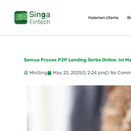
Skip
to
Halaman Utama
B
content
Semua Proses P2P Lending Serba Online, Ini M
MinSing
May 22, 2025
2:24 pm
No Comm