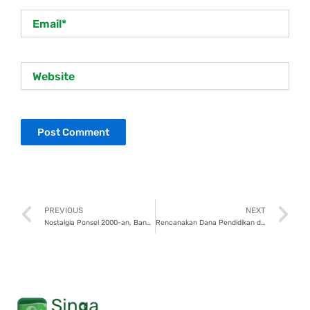
Email*
Website
Prev
N
PREVIOUS
NEXT
Nostalgia Ponsel 2000-an, Banyak Variasi Warna dan Desaina
Rencanakan Dana Pendidikan dengan Fintech Pendanaan, Ini Caranya!