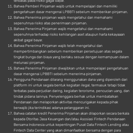
terbatas pada risiko gagal bayar.
Bahwa Pemberi Pinjaman wajib untuk mempelajari dan memiliki
pengetahuan dasar mengenai LPBBTI sebelum memberikan pinjaman.
Bahwa Penerima pinjaman wajib mengetahui dan memahami
sepenuhnya risiko atas penerimaan pinjaman.
Bahwa Penerima Pinjaman wajib mengetahui dan memahami
sepenuhnya terhadap risiko kehilangan aset ataupun harta kekayaaan
akibat gagal bayar.
Bahwa Penerima Pinjaman wajib telah mengetahui dan
mempertimbangkan sebelum memberikan persetujuan atas segala
tingkat bunga dan biaya yang berlaku sesuai dengan kemampuan dalam
melunasi pinjaman.
Bahwa Penerima Pinjaman diwajibkan untuk mempelajari pengetahuan
dasar mengenai LPBBTI sebelum menerima pinjaman.
Pengguna Pendanaan dilarang menggunakan dana yang diperoleh dari
platform ini untuk segala bentuk kegiatan ilegal, termasuk tetapi tidak
terbatas pada perjudian daring, kegiatan terorisme, pencucian uang, dan
tindak pidana lainnya. Penyelenggara berhak untuk membatalkan
Pendanaan dan melaporkan aktivitas mencurigakan kepada pihak
berwajib jika terindikasi adanya pelanggaran ini.
Bahwa catatan kredit Penerima Pinjaman akan dilaporkan secara berkala
kepada Otoritas Jasa Keuangan dan/atau Asosiasi Fintech Pendanaan
Bersama Indonesia untuk kepentingan Pusat Data Fintech Lending atau
Fintech Data Center yang akan dimanfaatkan bersama dengan para