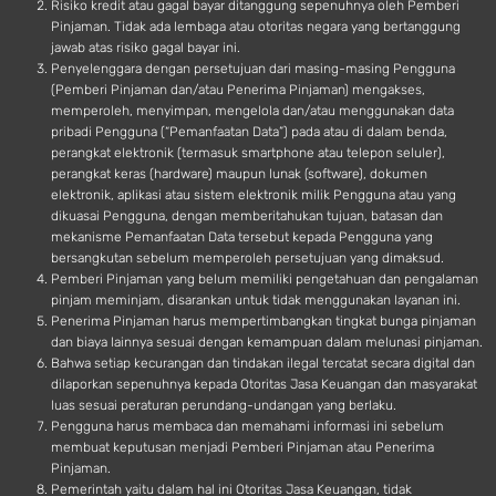
Risiko kredit atau gagal bayar ditanggung sepenuhnya oleh Pemberi
Pinjaman. Tidak ada lembaga atau otoritas negara yang bertanggung
jawab atas risiko gagal bayar ini.
Penyelenggara dengan persetujuan dari masing-masing Pengguna
(Pemberi Pinjaman dan/atau Penerima Pinjaman) mengakses,
memperoleh, menyimpan, mengelola dan/atau menggunakan data
pribadi Pengguna (“Pemanfaatan Data”) pada atau di dalam benda,
perangkat elektronik (termasuk smartphone atau telepon seluler),
perangkat keras (hardware) maupun lunak (software), dokumen
elektronik, aplikasi atau sistem elektronik milik Pengguna atau yang
dikuasai Pengguna, dengan memberitahukan tujuan, batasan dan
mekanisme Pemanfaatan Data tersebut kepada Pengguna yang
bersangkutan sebelum memperoleh persetujuan yang dimaksud.
Pemberi Pinjaman yang belum memiliki pengetahuan dan pengalaman
pinjam meminjam, disarankan untuk tidak menggunakan layanan ini.
Penerima Pinjaman harus mempertimbangkan tingkat bunga pinjaman
dan biaya lainnya sesuai dengan kemampuan dalam melunasi pinjaman.
Bahwa setiap kecurangan dan tindakan ilegal tercatat secara digital dan
dilaporkan sepenuhnya kepada Otoritas Jasa Keuangan dan masyarakat
luas sesuai peraturan perundang-undangan yang berlaku.
Pengguna harus membaca dan memahami informasi ini sebelum
membuat keputusan menjadi Pemberi Pinjaman atau Penerima
Pinjaman.
Pemerintah yaitu dalam hal ini Otoritas Jasa Keuangan, tidak