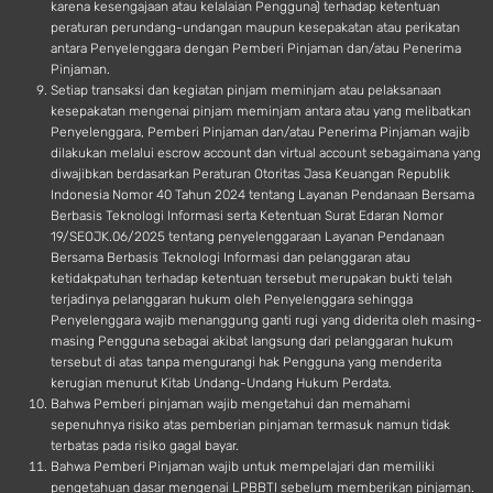
karena kesengajaan atau kelalaian Pengguna) terhadap ketentuan
peraturan perundang-undangan maupun kesepakatan atau perikatan
antara Penyelenggara dengan Pemberi Pinjaman dan/atau Penerima
Pinjaman.
Setiap transaksi dan kegiatan pinjam meminjam atau pelaksanaan
kesepakatan mengenai pinjam meminjam antara atau yang melibatkan
Penyelenggara, Pemberi Pinjaman dan/atau Penerima Pinjaman wajib
dilakukan melalui escrow account dan virtual account sebagaimana yang
diwajibkan berdasarkan Peraturan Otoritas Jasa Keuangan Republik
Indonesia Nomor 40 Tahun 2024 tentang Layanan Pendanaan Bersama
Berbasis Teknologi Informasi serta Ketentuan Surat Edaran Nomor
19/SEOJK.06/2025 tentang penyelenggaraan Layanan Pendanaan
Bersama Berbasis Teknologi Informasi dan pelanggaran atau
ketidakpatuhan terhadap ketentuan tersebut merupakan bukti telah
terjadinya pelanggaran hukum oleh Penyelenggara sehingga
Penyelenggara wajib menanggung ganti rugi yang diderita oleh masing-
masing Pengguna sebagai akibat langsung dari pelanggaran hukum
tersebut di atas tanpa mengurangi hak Pengguna yang menderita
kerugian menurut Kitab Undang-Undang Hukum Perdata.
Bahwa Pemberi pinjaman wajib mengetahui dan memahami
sepenuhnya risiko atas pemberian pinjaman termasuk namun tidak
terbatas pada risiko gagal bayar.
Bahwa Pemberi Pinjaman wajib untuk mempelajari dan memiliki
pengetahuan dasar mengenai LPBBTI sebelum memberikan pinjaman.