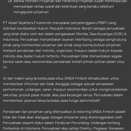
Bahwa Pemberi Pinjaman dan Penerima Pinjaman sudah membaca dan
mempelajari setiap syarat dan ketentuan yang berlaku sebelum
mengajukan pinjaman.
PT Abadi Sejahtera Finansindo merupakan penyelenggara LPBBTI yang
didirikan berdasarkan Hukum Republik Indonesia. Berdiri sebagai perusahaan
yang telah diatur oleh dan dalam pengawasan Otoritas Jasa Keuangan (OJK) di
Indonesia, Perusahaan menyediakan layanan interfacing sebagai penghubung
pihak yang memberikan pinjaman dan pihak yang membutuhkan pinjaman
meliputi pendanaan dari individu, organisasi, maupun badan hukum kepada
individu atau badan hukum tertentu. Perusahaan tidak menyediakan segala
bentuk saran atau rekomendasi pendanaan terkait pilihan-pilihan dalam situs
ini.
Isi dan materi yang tersedia pada situs SINGA Fintech dimaksudkan untuk
memberikan informasi dan tidak dianggap sebagai sebuah penawaran,
permohonan, undangan, saran, maupun rekomendasi untuk menginvestasikan
sekuritas, produk pasar modal, atau jasa keuangan lainya. Perusahaan dalam
memberikan jasanya hanya terbatas pada fungsi administratif.
Pendanaan dan pinjaman yang ditempatkan di rekening SINGA Fintech adalah
tidak dan tidak akan dianggap sebagai simpanan yang diselenggarakan oleh
Perusahaan seperti diatur dalam Peraturan Perundang-Undangan tentang
Perbankan di Indonesia. Perusahaan atau setiap Direktur, Pegawai, Karyawan,