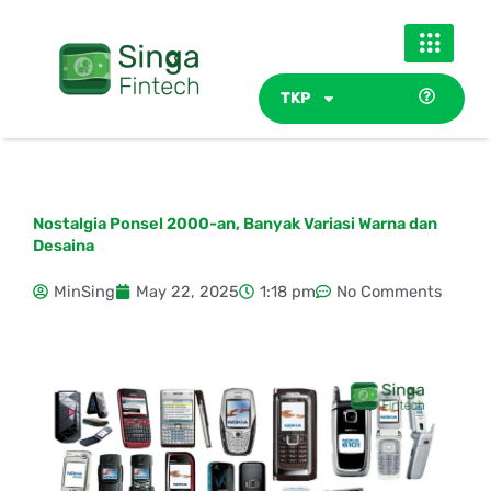
Skip
to
content
TKP
Nostalgia Ponsel 2000-an, Banyak Variasi Warna dan
Desaina
MinSing
May 22, 2025
1:18 pm
No Comments