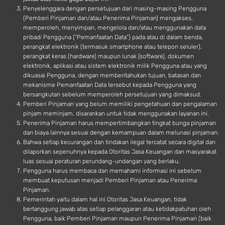
Penyelenggara dengan persetujuan dari masing-masing Pengguna
(Pemberi Pinjaman dan/atau Penerima Pinjaman) mengakses,
memperoleh, menyimpan, mengelola dan/atau menggunakan data
pribadi Pengguna (“Pemanfaatan Data”) pada atau di dalam benda,
perangkat elektronik (termasuk smartphone atau telepon seluler),
perangkat keras (hardware) maupun lunak (software), dokumen
elektronik, aplikasi atau sistem elektronik milik Pengguna atau yang
dikuasai Pengguna, dengan memberitahukan tujuan, batasan dan
mekanisme Pemanfaatan Data tersebut kepada Pengguna yang
bersangkutan sebelum memperoleh persetujuan yang dimaksud.
Pemberi Pinjaman yang belum memiliki pengetahuan dan pengalaman
pinjam meminjam, disarankan untuk tidak menggunakan layanan ini.
Penerima Pinjaman harus mempertimbangkan tingkat bunga pinjaman
dan biaya lainnya sesuai dengan kemampuan dalam melunasi pinjaman.
Bahwa setiap kecurangan dan tindakan ilegal tercatat secara digital dan
dilaporkan sepenuhnya kepada Otoritas Jasa Keuangan dan masyarakat
luas sesuai peraturan perundang-undangan yang berlaku.
Pengguna harus membaca dan memahami informasi ini sebelum
membuat keputusan menjadi Pemberi Pinjaman atau Penerima
Pinjaman.
Pemerintah yaitu dalam hal ini Otoritas Jasa Keuangan, tidak
bertanggung jawab atas setiap pelanggaran atau ketidakpatuhan oleh
Pengguna, baik Pemberi Pinjaman maupun Penerima Pinjaman (baik