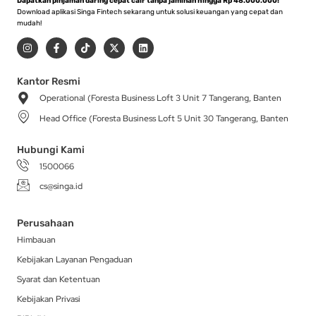
Dapatkan pinjaman daring cepat cair tanpa jaminan hingga Rp 48.000.000!
Download aplikasi Singa Fintech sekarang untuk solusi keuangan yang cepat dan
mudah!
I
F
T
X
L
n
a
i
-
i
s
c
k
t
n
t
e
t
w
k
a
b
o
i
e
Kantor Resmi
g
o
k
t
d
Operational (Foresta Business Loft 3 Unit 7 Tangerang, Banten
r
o
t
i
a
k
e
n
Head Office (Foresta Business Loft 5 Unit 30 Tangerang, Banten
m
-
r
f
Hubungi Kami
1500066
cs@singa.id
Perusahaan
Himbauan
Kebijakan Layanan Pengaduan
Syarat dan Ketentuan
Kebijakan Privasi