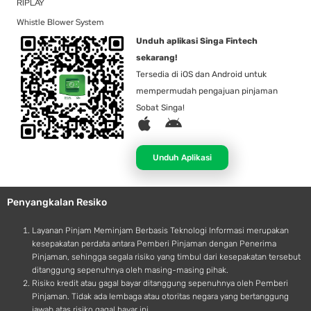
RIPLAY
Whistle Blower System
Unduh aplikasi Singa Fintech
sekarang!
Tersedia di iOS dan Android untuk
mempermudah pengajuan pinjaman
Sobat Singa!
A
A
p
n
p
d
Unduh Aplikasi
l
r
e
o
Penyangkalan Resiko
i
d
Layanan Pinjam Meminjam Berbasis Teknologi Informasi merupakan
kesepakatan perdata antara Pemberi Pinjaman dengan Penerima
Pinjaman, sehingga segala risiko yang timbul dari kesepakatan tersebut
ditanggung sepenuhnya oleh masing-masing pihak.
Risiko kredit atau gagal bayar ditanggung sepenuhnya oleh Pemberi
Pinjaman. Tidak ada lembaga atau otoritas negara yang bertanggung
jawab atas risiko gagal bayar ini.