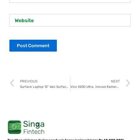
Website
Prev
N
PREVIOUS
NEXT
Surface Laptop 13” dan Surface Pro 12”, Laptop dan Tablet Berteknologi AI untuk Produktivitas Maksimal
Vivo X200 Ultra, Inovasi Kamera Ponsel yang Wajib Dilirik Conten Creator