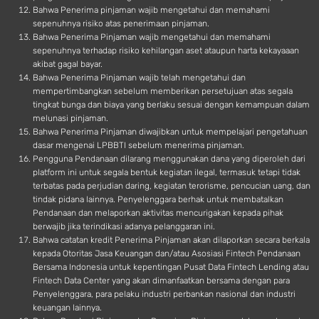
Bahwa Penerima pinjaman wajib mengetahui dan memahami
sepenuhnya risiko atas penerimaan pinjaman.
Bahwa Penerima Pinjaman wajib mengetahui dan memahami
sepenuhnya terhadap risiko kehilangan aset ataupun harta kekayaaan
akibat gagal bayar.
Bahwa Penerima Pinjaman wajib telah mengetahui dan
mempertimbangkan sebelum memberikan persetujuan atas segala
tingkat bunga dan biaya yang berlaku sesuai dengan kemampuan dalam
melunasi pinjaman.
Bahwa Penerima Pinjaman diwajibkan untuk mempelajari pengetahuan
dasar mengenai LPBBTI sebelum menerima pinjaman.
Pengguna Pendanaan dilarang menggunakan dana yang diperoleh dari
platform ini untuk segala bentuk kegiatan ilegal, termasuk tetapi tidak
terbatas pada perjudian daring, kegiatan terorisme, pencucian uang, dan
tindak pidana lainnya. Penyelenggara berhak untuk membatalkan
Pendanaan dan melaporkan aktivitas mencurigakan kepada pihak
berwajib jika terindikasi adanya pelanggaran ini.
Bahwa catatan kredit Penerima Pinjaman akan dilaporkan secara berkala
kepada Otoritas Jasa Keuangan dan/atau Asosiasi Fintech Pendanaan
Bersama Indonesia untuk kepentingan Pusat Data Fintech Lending atau
Fintech Data Center yang akan dimanfaatkan bersama dengan para
Penyelenggara, para pelaku industri perbankan nasional dan industri
keuangan lainnya.