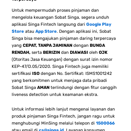
Untuk mempermudah proses pinjaman dan
mengelola keuangan Sobat Singa, segera unduh
aplikasi Singa Fintech langsung dari
Google Play
Store
atau
App Store
. Dengan aplikasi ini, Sobat
Singa bisa mengajukan pinjaman daring terpercaya
yang
CEPAT, TANPA JAMINAN
dengan
BUNGA
RENDAH,
serta
BERIZIN
dan
DIAWASI
oleh
OJK
(Otoritas Jasa Keuangan) dengan surat izin nomor
KEP-47/D.05/2020. Singa Fintech juga memiliki
sertifikasi
ISO
dengan No. Sertifikat: ISMS1001242
yang berkomitmen untuk menjaga data pribadi
Sobat Singa
AMAN
terlindungi dengan fitur canggih
liveness detection untuk keamanan ekstra.
Untuk informasi lebih lanjut mengenai layanan dan
produk pinjaman Singa Fintech, jangan ragu untuk
menghubungi MinSing melalui telepon di
1500066
atau email di
cs@singa.id
.
Layanan konsumen