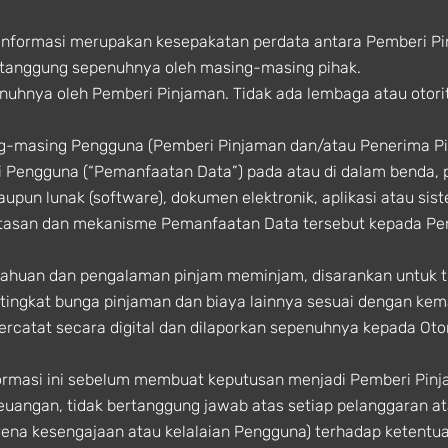
Informasi merupakan kesepakatan perdata antara Pemberi P
 ditanggung sepenuhnya oleh masing-masing pihak.
enuhnya oleh Pemberi Pinjaman. Tidak ada lembaga atau otori
ng-masing Pengguna (Pemberi Pinjaman dan/atau Penerima 
 Pengguna (“Pemanfaatan Data”) pada atau di dalam benda, 
aupun lunak (software), dokumen elektronik, aplikasi atau sis
atasan dan mekanisme Pemanfaatan Data tersebut kepada P
ahuan dan pengalaman pinjam meminjam, disarankan untuk t
ingkat bunga pinjaman dan biaya lainnya sesuai dengan ke
tercatat secara digital dan dilaporkan sepenuhnya kepada Ot
masi ini sebelum membuat keputusan menjadi Pemberi Pinj
Keuangan, tidak bertanggung jawab atas setiap pelanggaran a
rena kesengajaan atau kelalaian Pengguna) terhadap keten