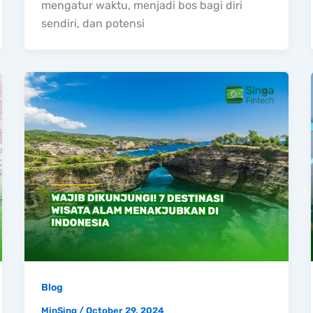
mengatur waktu, menjadi bos bagi diri
sendiri, dan potensi
Blog
MinSing
/
October 29, 2024