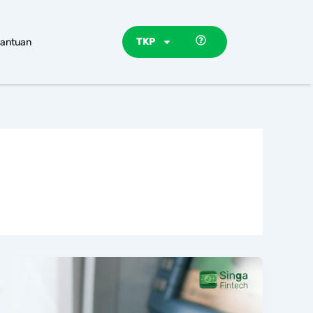
TKP
antuan