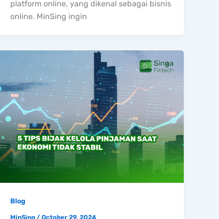
platform online, yang dikenal sebagai bisnis
online. MinSing ingin
Blog
MinSing
/
October 29, 2024