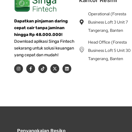
Operational (Foresta
Dapatkan pinjaman daring
Business Loft 3 Unit 7
cepat cair tanpa jaminan
Tangerang, Banten
hingga Rp 48.000.000!
Download aplikasi Singa Fintech
Head Office (Foresta
sekarang untuk solusi keuangan
Business Loft 5 Unit 30
yang cepat dan mudah!
Tangerang, Banten
I
F
T
X
L
n
a
i
-
i
s
c
k
t
n
t
e
t
w
k
a
b
o
i
e
g
o
k
t
d
r
o
t
i
a
k
e
n
m
-
r
f
Penyangkalan Resiko