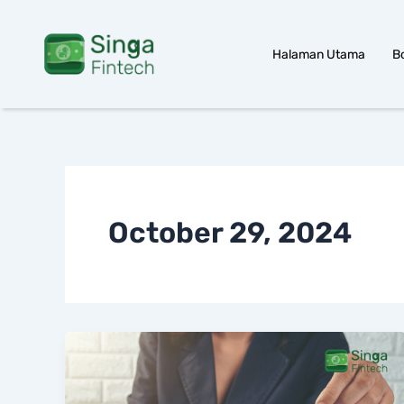
Skip
to
Halaman Utama
B
content
October 29, 2024