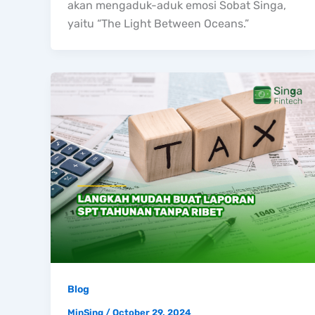
akan mengaduk-aduk emosi Sobat Singa,
yaitu “The Light Between Oceans.”
Blog
MinSing
/
October 29, 2024