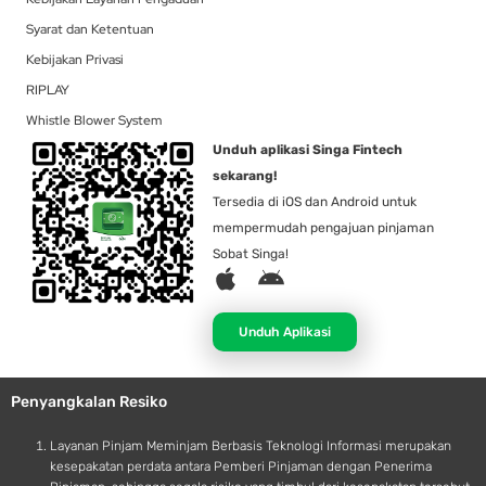
Syarat dan Ketentuan
Kebijakan Privasi
RIPLAY
Whistle Blower System
Unduh aplikasi Singa Fintech
sekarang!
Tersedia di iOS dan Android untuk
mempermudah pengajuan pinjaman
Sobat Singa!
A
A
p
n
p
d
Unduh Aplikasi
l
r
e
o
Penyangkalan Resiko
i
d
Layanan Pinjam Meminjam Berbasis Teknologi Informasi merupakan
kesepakatan perdata antara Pemberi Pinjaman dengan Penerima