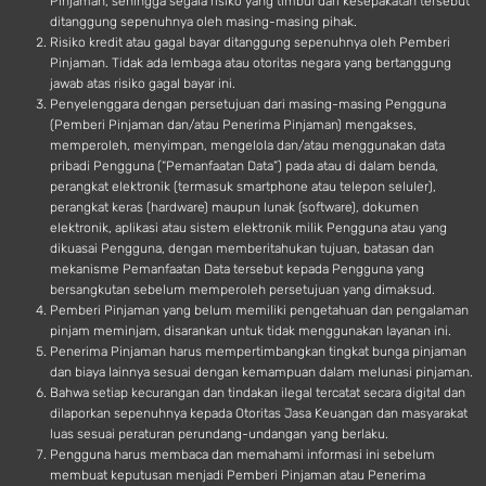
Pinjaman, sehingga segala risiko yang timbul dari kesepakatan tersebut
ditanggung sepenuhnya oleh masing-masing pihak.
Risiko kredit atau gagal bayar ditanggung sepenuhnya oleh Pemberi
Pinjaman. Tidak ada lembaga atau otoritas negara yang bertanggung
jawab atas risiko gagal bayar ini.
Penyelenggara dengan persetujuan dari masing-masing Pengguna
(Pemberi Pinjaman dan/atau Penerima Pinjaman) mengakses,
memperoleh, menyimpan, mengelola dan/atau menggunakan data
pribadi Pengguna (“Pemanfaatan Data”) pada atau di dalam benda,
perangkat elektronik (termasuk smartphone atau telepon seluler),
perangkat keras (hardware) maupun lunak (software), dokumen
elektronik, aplikasi atau sistem elektronik milik Pengguna atau yang
dikuasai Pengguna, dengan memberitahukan tujuan, batasan dan
mekanisme Pemanfaatan Data tersebut kepada Pengguna yang
bersangkutan sebelum memperoleh persetujuan yang dimaksud.
Pemberi Pinjaman yang belum memiliki pengetahuan dan pengalaman
pinjam meminjam, disarankan untuk tidak menggunakan layanan ini.
Penerima Pinjaman harus mempertimbangkan tingkat bunga pinjaman
dan biaya lainnya sesuai dengan kemampuan dalam melunasi pinjaman.
Bahwa setiap kecurangan dan tindakan ilegal tercatat secara digital dan
dilaporkan sepenuhnya kepada Otoritas Jasa Keuangan dan masyarakat
luas sesuai peraturan perundang-undangan yang berlaku.
Pengguna harus membaca dan memahami informasi ini sebelum
membuat keputusan menjadi Pemberi Pinjaman atau Penerima