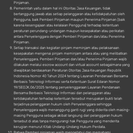
Pinjaman.
Pemerintah yaitu dalam hal ini Otoritas Jasa Keuangan, tidak
bertanggung jawab atas setiap pelanggaran atau ketidakpatuhan oleh
Pengguna, baik Pemberi Pinjaman maupun Penerima Pinjaman (baik
karena kesengajaan atau kelalaian Pengguna) terhadap ketentuan
peraturan perundang-undangan maupun kesepakatan atau perikatan
antara Penyelenggara dengan Pemberi Pinjaman dan/atau Penerima
Pinjaman.
Setiap transaksi dan kegiatan pinjam meminjam atau pelaksanaan
kesepakatan mengenai pinjam meminjam antara atau yang melibatkan
Penyelenggara, Pemberi Pinjaman dan/atau Penerima Pinjaman wajib
dilakukan melalui escrow account dan virtual account sebagaimana yang
diwajibkan berdasarkan Peraturan Otoritas Jasa Keuangan Republik
Indonesia Nomor 40 Tahun 2024 tentang Layanan Pendanaan Bersama
Berbasis Teknologi Informasi serta Ketentuan Surat Edaran Nomor
19/SEOJK.06/2025 tentang penyelenggaraan Layanan Pendanaan
Bersama Berbasis Teknologi Informasi dan pelanggaran atau
ketidakpatuhan terhadap ketentuan tersebut merupakan bukti telah
terjadinya pelanggaran hukum oleh Penyelenggara sehingga
Penyelenggara wajib menanggung ganti rugi yang diderita oleh masing-
masing Pengguna sebagai akibat langsung dari pelanggaran hukum
tersebut di atas tanpa mengurangi hak Pengguna yang menderita
kerugian menurut Kitab Undang-Undang Hukum Perdata.
Bahwa Pemberi pinjaman wajib mengetahui dan memahami