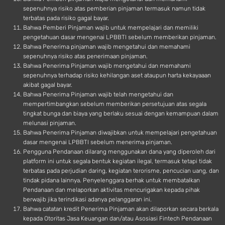
sepenuhnya risiko atas pemberian pinjaman termasuk namun tidak
terbatas pada risiko gagal bayar.
Bahwa Pemberi Pinjaman wajib untuk mempelajari dan memiliki
pengetahuan dasar mengenai LPBBTI sebelum memberikan pinjaman.
Bahwa Penerima pinjaman wajib mengetahui dan memahami
sepenuhnya risiko atas penerimaan pinjaman.
Bahwa Penerima Pinjaman wajib mengetahui dan memahami
sepenuhnya terhadap risiko kehilangan aset ataupun harta kekayaaan
akibat gagal bayar.
Bahwa Penerima Pinjaman wajib telah mengetahui dan
mempertimbangkan sebelum memberikan persetujuan atas segala
tingkat bunga dan biaya yang berlaku sesuai dengan kemampuan dalam
melunasi pinjaman.
Bahwa Penerima Pinjaman diwajibkan untuk mempelajari pengetahuan
dasar mengenai LPBBTI sebelum menerima pinjaman.
Pengguna Pendanaan dilarang menggunakan dana yang diperoleh dari
platform ini untuk segala bentuk kegiatan ilegal, termasuk tetapi tidak
terbatas pada perjudian daring, kegiatan terorisme, pencucian uang, dan
tindak pidana lainnya. Penyelenggara berhak untuk membatalkan
Pendanaan dan melaporkan aktivitas mencurigakan kepada pihak
berwajib jika terindikasi adanya pelanggaran ini.
Bahwa catatan kredit Penerima Pinjaman akan dilaporkan secara berkala
kepada Otoritas Jasa Keuangan dan/atau Asosiasi Fintech Pendanaan