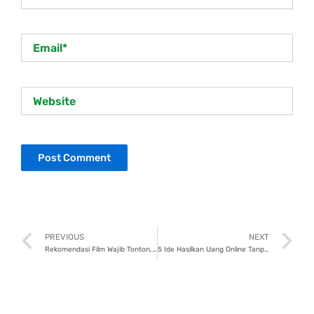
Email*
Website
Prev
N
PREVIOUS
NEXT
Rekomendasi Film Wajib Tonton, The Light Between Oceans
5 Ide Hasilkan Uang Online Tanpa Modal