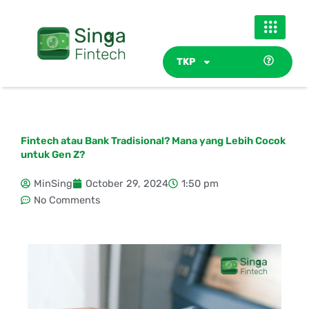
Skip
to
content
TKP
Fintech atau Bank Tradisional? Mana yang Lebih Cocok
untuk Gen Z?
MinSing
October 29, 2024
1:50 pm
No Comments