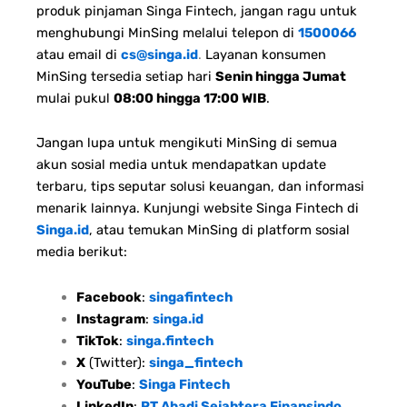
produk pinjaman Singa Fintech, jangan ragu untuk
menghubungi MinSing melalui telepon di
1500066
atau email di
cs@singa.id
.
Layanan konsumen
MinSing tersedia setiap hari
Senin hingga Jumat
mulai pukul
08:00 hingga 17:00 WIB
.
Jangan lupa untuk mengikuti MinSing di semua
akun sosial media untuk mendapatkan update
terbaru, tips seputar solusi keuangan, dan informasi
menarik lainnya. Kunjungi website Singa Fintech di
Singa.id
, atau temukan MinSing di platform sosial
media berikut:
Facebook
:
singafintech
Instagram
:
singa.id
TikTok
:
singa.fintech
X
(Twitter):
singa_fintech
YouTube
:
Singa Fintech
LinkedIn
:
PT Abadi Sejahtera Finansindo