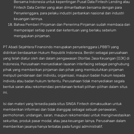
Bersama Indonesia untuk kepentingan Pusat Data Fintech Lending atau
Fintech Data Center yang akan dimanfaatkan bersama dengan para
Penyelenggara, para pelaku industri perbankan nasional dan industri
keuangan lainnya.
Bahwa Pemberi Pinjaman dan Penerima Pinjaman sudah membaca dan
mempelajari setiap syarat dan ketentuan yang berlaku sebelum
mengajukan pinjaman.
PT Abadi Sejahtera Finansindo merupakan penyelenggara LPBBTI yang
didirikan berdasarkan Hukum Republik Indonesia. Berdiri sebagai perusahaan
yang telah diatur oleh dan dalam pengawasan Otoritas Jasa Keuangan (OJK) di
Indonesia, Perusahaan menyediakan layanan interfacing sebagai penghubung
pihak yang memberikan pinjaman dan pihak yang membutuhkan pinjaman
meliputi pendanaan dari individu, organisasi, maupun badan hukum kepada
individu atau badan hukum tertentu. Perusahaan tidak menyediakan segala
bentuk saran atau rekomendasi pendanaan terkait pilihan-pilihan dalam situs
ini.
Isi dan materi yang tersedia pada situs SINGA Fintech dimaksudkan untuk
memberikan informasi dan tidak dianggap sebagai sebuah penawaran,
permohonan, undangan, saran, maupun rekomendasi untuk menginvestasikan
sekuritas, produk pasar modal, atau jasa keuangan lainya. Perusahaan dalam
memberikan jasanya hanya terbatas pada fungsi administratif.