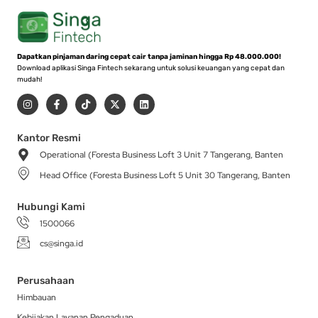
Dapatkan pinjaman daring cepat cair tanpa jaminan hingga Rp 48.000.000!
Download aplikasi Singa Fintech sekarang untuk solusi keuangan yang cepat dan
mudah!
I
F
T
X
L
n
a
i
-
i
s
c
k
t
n
t
e
t
w
k
a
b
o
i
e
Kantor Resmi
g
o
k
t
d
Operational (Foresta Business Loft 3 Unit 7 Tangerang, Banten
r
o
t
i
a
k
e
n
Head Office (Foresta Business Loft 5 Unit 30 Tangerang, Banten
m
-
r
f
Hubungi Kami
1500066
cs@singa.id
Perusahaan
Himbauan
Kebijakan Layanan Pengaduan