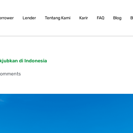
orrower
Lender
Tentang Kami
Karir
FAQ
Blog
B
kjubkan di Indonesia
Comments