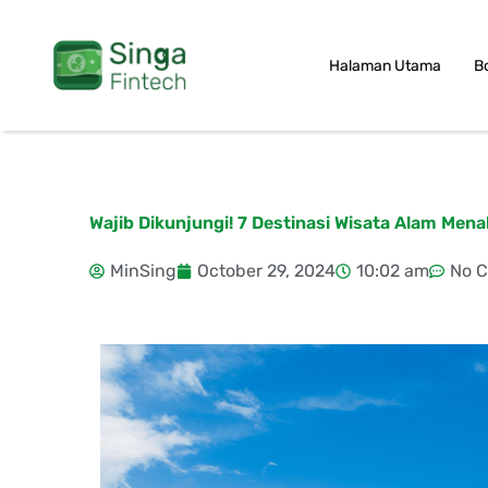
Skip
to
Halaman Utama
B
content
Wajib Dikunjungi! 7 Destinasi Wisata Alam Mena
MinSing
October 29, 2024
10:02 am
No 