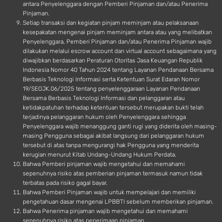
antara Penyelenggara dengan Pemberi Pinjaman dan/atau Penerima
Pinjaman.
Setiap transaksi dan kegiatan pinjam meminjam atau pelaksanaan
kesepakatan mengenai pinjam meminjam antara atau yang melibatkan
Penyelenggara, Pemberi Pinjaman dan/atau Penerima Pinjaman wajib
dilakukan melalui escrow account dan virtual account sebagaimana yang
diwajibkan berdasarkan Peraturan Otoritas Jasa Keuangan Republik
Indonesia Nomor 40 Tahun 2024 tentang Layanan Pendanaan Bersama
Berbasis Teknologi Informasi serta Ketentuan Surat Edaran Nomor
19/SEOJK.06/2025 tentang penyelenggaraan Layanan Pendanaan
Bersama Berbasis Teknologi Informasi dan pelanggaran atau
ketidakpatuhan terhadap ketentuan tersebut merupakan bukti telah
terjadinya pelanggaran hukum oleh Penyelenggara sehingga
Penyelenggara wajib menanggung ganti rugi yang diderita oleh masing-
masing Pengguna sebagai akibat langsung dari pelanggaran hukum
tersebut di atas tanpa mengurangi hak Pengguna yang menderita
kerugian menurut Kitab Undang-Undang Hukum Perdata.
Bahwa Pemberi pinjaman wajib mengetahui dan memahami
sepenuhnya risiko atas pemberian pinjaman termasuk namun tidak
terbatas pada risiko gagal bayar.
Bahwa Pemberi Pinjaman wajib untuk mempelajari dan memiliki
pengetahuan dasar mengenai LPBBTI sebelum memberikan pinjaman.
Bahwa Penerima pinjaman wajib mengetahui dan memahami
sepenuhnya risiko atas penerimaan pinjaman.