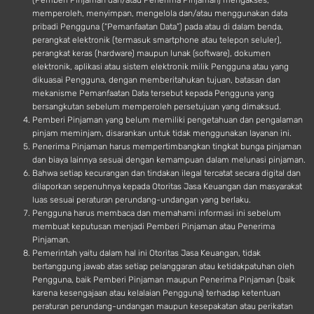
(Pemberi Pinjaman dan/atau Penerima Pinjaman) mengakses,
memperoleh, menyimpan, mengelola dan/atau menggunakan data
pribadi Pengguna (“Pemanfaatan Data”) pada atau di dalam benda,
perangkat elektronik (termasuk smartphone atau telepon seluler),
perangkat keras (hardware) maupun lunak (software), dokumen
elektronik, aplikasi atau sistem elektronik milik Pengguna atau yang
dikuasai Pengguna, dengan memberitahukan tujuan, batasan dan
mekanisme Pemanfaatan Data tersebut kepada Pengguna yang
bersangkutan sebelum memperoleh persetujuan yang dimaksud.
Pemberi Pinjaman yang belum memiliki pengetahuan dan pengalaman
pinjam meminjam, disarankan untuk tidak menggunakan layanan ini.
Penerima Pinjaman harus mempertimbangkan tingkat bunga pinjaman
dan biaya lainnya sesuai dengan kemampuan dalam melunasi pinjaman.
Bahwa setiap kecurangan dan tindakan ilegal tercatat secara digital dan
dilaporkan sepenuhnya kepada Otoritas Jasa Keuangan dan masyarakat
luas sesuai peraturan perundang-undangan yang berlaku.
Pengguna harus membaca dan memahami informasi ini sebelum
membuat keputusan menjadi Pemberi Pinjaman atau Penerima
Pinjaman.
Pemerintah yaitu dalam hal ini Otoritas Jasa Keuangan, tidak
bertanggung jawab atas setiap pelanggaran atau ketidakpatuhan oleh
Pengguna, baik Pemberi Pinjaman maupun Penerima Pinjaman (baik
karena kesengajaan atau kelalaian Pengguna) terhadap ketentuan
peraturan perundang-undangan maupun kesepakatan atau perikatan