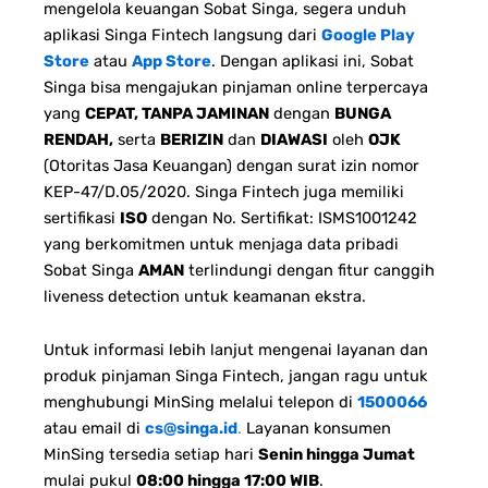
mengelola keuangan Sobat Singa, segera unduh
aplikasi Singa Fintech langsung dari
Google Play
Store
atau
App Store
. Dengan aplikasi ini, Sobat
Singa bisa mengajukan pinjaman online terpercaya
yang
CEPAT, TANPA JAMINAN
dengan
BUNGA
RENDAH,
serta
BERIZIN
dan
DIAWASI
oleh
OJK
(Otoritas Jasa Keuangan) dengan surat izin nomor
KEP-47/D.05/2020. Singa Fintech juga memiliki
sertifikasi
ISO
dengan No. Sertifikat: ISMS1001242
yang berkomitmen untuk menjaga data pribadi
Sobat Singa
AMAN
terlindungi dengan fitur canggih
liveness detection untuk keamanan ekstra.
Untuk informasi lebih lanjut mengenai layanan dan
produk pinjaman Singa Fintech, jangan ragu untuk
menghubungi MinSing melalui telepon di
1500066
atau email di
cs@singa.id
.
Layanan konsumen
MinSing tersedia setiap hari
Senin hingga Jumat
mulai pukul
08:00 hingga 17:00 WIB
.