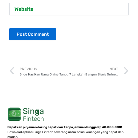
Website
Prev
N
PREVIOUS
NEXT
5 Ide Hasilkan Uang Online Tanpa Modal
7 Langkah Bangun Bisnis Online yang Menguntungkan
Dapatkan pinjaman daring cepat cair tanpa jaminan hingga Rp 48.000.000!
Download aplikasi Singa Fintech sekarang untuk solusi keuangan yang cepat dan
mudah!