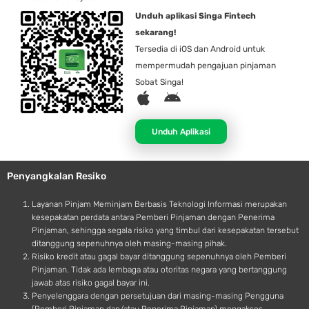
Unduh aplikasi Singa Fintech
sekarang!
Tersedia di iOS dan Android untuk
mempermudah pengajuan pinjaman
Sobat Singa!
A
A
p
n
p
d
Unduh Aplikasi
l
r
e
o
Penyangkalan Resiko
i
d
Layanan Pinjam Meminjam Berbasis Teknologi Informasi merupakan
kesepakatan perdata antara Pemberi Pinjaman dengan Penerima
Pinjaman, sehingga segala risiko yang timbul dari kesepakatan tersebut
ditanggung sepenuhnya oleh masing-masing pihak.
Risiko kredit atau gagal bayar ditanggung sepenuhnya oleh Pemberi
Pinjaman. Tidak ada lembaga atau otoritas negara yang bertanggung
jawab atas risiko gagal bayar ini.
Penyelenggara dengan persetujuan dari masing-masing Pengguna