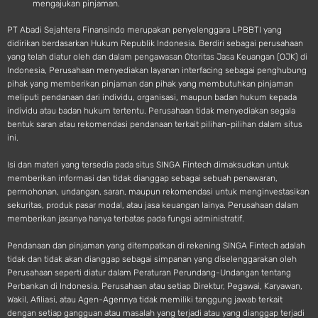
mengajukan pinjaman.
PT Abadi Sejahtera Finansindo merupakan penyelenggara LPBBTI yang
didirikan berdasarkan Hukum Republik Indonesia. Berdiri sebagai perusahaan
yang telah diatur oleh dan dalam pengawasan Otoritas Jasa Keuangan (OJK) di
Indonesia, Perusahaan menyediakan layanan interfacing sebagai penghubung
pihak yang memberikan pinjaman dan pihak yang membutuhkan pinjaman
meliputi pendanaan dari individu, organisasi, maupun badan hukum kepada
individu atau badan hukum tertentu. Perusahaan tidak menyediakan segala
bentuk saran atau rekomendasi pendanaan terkait pilihan-pilihan dalam situs
ini.
Isi dan materi yang tersedia pada situs SINGA Fintech dimaksudkan untuk
memberikan informasi dan tidak dianggap sebagai sebuah penawaran,
permohonan, undangan, saran, maupun rekomendasi untuk menginvestasikan
sekuritas, produk pasar modal, atau jasa keuangan lainya. Perusahaan dalam
memberikan jasanya hanya terbatas pada fungsi administratif.
Pendanaan dan pinjaman yang ditempatkan di rekening SINGA Fintech adalah
tidak dan tidak akan dianggap sebagai simpanan yang diselenggarakan oleh
Perusahaan seperti diatur dalam Peraturan Perundang-Undangan tentang
Perbankan di Indonesia. Perusahaan atau setiap Direktur, Pegawai, Karyawan,
Wakil, Afiliasi, atau Agen-Agennya tidak memiliki tanggung jawab terkait
dengan setiap gangguan atau masalah yang terjadi atau yang dianggap terjadi