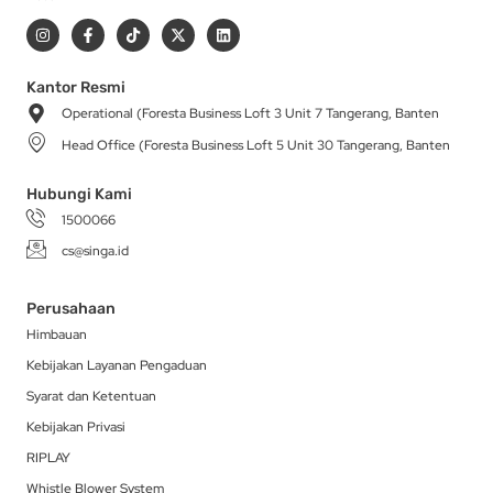
I
F
T
X
L
n
a
i
-
i
s
c
k
t
n
t
e
t
w
k
a
b
o
i
e
Kantor Resmi
g
o
k
t
d
Operational (Foresta Business Loft 3 Unit 7 Tangerang, Banten
r
o
t
i
a
k
e
n
Head Office (Foresta Business Loft 5 Unit 30 Tangerang, Banten
m
-
r
f
Hubungi Kami
1500066
cs@singa.id
Perusahaan
Himbauan
Kebijakan Layanan Pengaduan
Syarat dan Ketentuan
Kebijakan Privasi
RIPLAY
Whistle Blower System