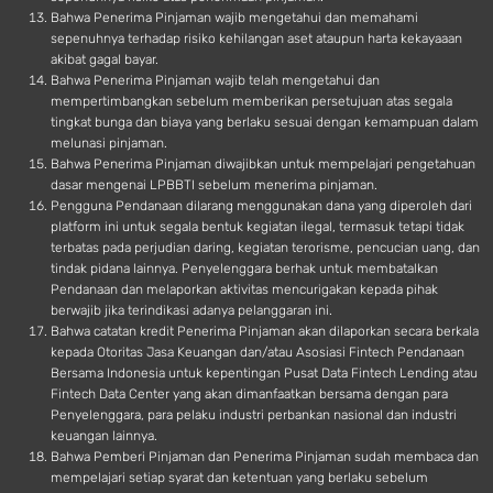
Bahwa Penerima Pinjaman wajib mengetahui dan memahami
sepenuhnya terhadap risiko kehilangan aset ataupun harta kekayaaan
akibat gagal bayar.
Bahwa Penerima Pinjaman wajib telah mengetahui dan
mempertimbangkan sebelum memberikan persetujuan atas segala
tingkat bunga dan biaya yang berlaku sesuai dengan kemampuan dalam
melunasi pinjaman.
Bahwa Penerima Pinjaman diwajibkan untuk mempelajari pengetahuan
dasar mengenai LPBBTI sebelum menerima pinjaman.
Pengguna Pendanaan dilarang menggunakan dana yang diperoleh dari
platform ini untuk segala bentuk kegiatan ilegal, termasuk tetapi tidak
terbatas pada perjudian daring, kegiatan terorisme, pencucian uang, dan
tindak pidana lainnya. Penyelenggara berhak untuk membatalkan
Pendanaan dan melaporkan aktivitas mencurigakan kepada pihak
berwajib jika terindikasi adanya pelanggaran ini.
Bahwa catatan kredit Penerima Pinjaman akan dilaporkan secara berkala
kepada Otoritas Jasa Keuangan dan/atau Asosiasi Fintech Pendanaan
Bersama Indonesia untuk kepentingan Pusat Data Fintech Lending atau
Fintech Data Center yang akan dimanfaatkan bersama dengan para
Penyelenggara, para pelaku industri perbankan nasional dan industri
keuangan lainnya.
Bahwa Pemberi Pinjaman dan Penerima Pinjaman sudah membaca dan
mempelajari setiap syarat dan ketentuan yang berlaku sebelum