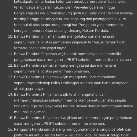
ketidakpatuhan terhadap ketentuan tersebut merupakan bukti telah
terjadinya pelanggaran hukum oleh Penyelenggara sehingga
Penyelenggara wajib menanggung ganti rugi yang diderita oleh masing-
masing Pengguna sebagai akibat langsung dari pelanggaran hukum
tersebut di atas tanpa mengurangi hak Pengguna yang menderita
kerugian menurut Kitab Undang-Undang Hukum Perdata.
Bahwa Pemberi pinjaman wajib mengetahui dan memahami
sepenuhnya risiko atas pemberian pinjaman termasuk namun tidak
terbatas pada risiko gagal bayar.
Bahwa Pemberi Pinjaman wajib untuk mempelajari dan memiliki
pengetahuan dasar mengenai LPBBTI sebelum memberikan pinjaman.
Bahwa Penerima pinjaman wajib mengetahui dan memahami
sepenuhnya risiko atas penerimaan pinjaman.
Bahwa Penerima Pinjaman wajib mengetahui dan memahami
sepenuhnya terhadap risiko kehilangan aset ataupun harta kekayaaan
akibat gagal bayar.
Bahwa Penerima Pinjaman wajib telah mengetahui dan
mempertimbangkan sebelum memberikan persetujuan atas segala
tingkat bunga dan biaya yang berlaku sesuai dengan kemampuan dalam
melunasi pinjaman.
Bahwa Penerima Pinjaman diwajibkan untuk mempelajari pengetahuan
dasar mengenai LPBBTI sebelum menerima pinjaman.
Pengguna Pendanaan dilarang menggunakan dana yang diperoleh dari
platform ini untuk segala bentuk kegiatan ilegal, termasuk tetapi tidak