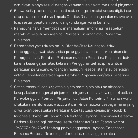
dan biaya lainnya sesuai dengan kemampuan dalam melunasi pinjaman.
Bahwa setiap kecurangan dan tindakan ilegal tercatat secara digital dan
dilaporkan sepenuhnya kepada Otoritas Jasa Keuangan dan masyarakat
luas sesuai peraturan perundang-undangan yang berlaku.
Pengguna harus membaca dan memahami informasi ini sebelum
membuat keputusan menjadi Pemberi Pinjaman atau Penerima
Pinjaman.
Pemerintah yaitu dalam hal ini Otoritas Jasa Keuangan, tidak
bertanggung jawab atas setiap pelanggaran atau ketidakpatuhan oleh
Pengguna, baik Pemberi Pinjaman maupun Penerima Pinjaman (baik
karena kesengajaan atau kelalaian Pengguna) terhadap ketentuan
peraturan perundang-undangan maupun kesepakatan atau perikatan
antara Penyelenggara dengan Pemberi Pinjaman dan/atau Penerima
Pinjaman.
Setiap transaksi dan kegiatan pinjam meminjam atau pelaksanaan
kesepakatan mengenai pinjam meminjam antara atau yang melibatkan
Penyelenggara, Pemberi Pinjaman dan/atau Penerima Pinjaman wajib
dilakukan melalui escrow account dan virtual account sebagaimana yang
diwajibkan berdasarkan Peraturan Otoritas Jasa Keuangan Republik
Indonesia Nomor 40 Tahun 2024 tentang Layanan Pendanaan Bersama
Berbasis Teknologi Informasi serta Ketentuan Surat Edaran Nomor
19/SEOJK.06/2025 tentang penyelenggaraan Layanan Pendanaan
Bersama Berbasis Teknologi Informasi dan pelanggaran atau