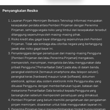
l
r
e
o
Penyangkalan Resiko
i
d
Layanan Pinjam Meminjam Berbasis Teknologi Informasi merupakan
kesepakatan perdata antara Pemberi Pinjaman dengan Penerima
Pinjaman, sehingga segala risiko yang timbul dari kesepakatan tersebut
ditanggung sepenuhnya oleh masing-masing pihak.
Risiko kredit atau gagal bayar ditanggung sepenuhnya oleh Pemberi
Pinjaman. Tidak ada lembaga atau otoritas negara yang bertanggung
jawab atas risiko gagal bayar ini.
Penyelenggara dengan persetujuan dari masing-masing Pengguna
(Pemberi Pinjaman dan/atau Penerima Pinjaman) mengakses,
memperoleh, menyimpan, mengelola dan/atau menggunakan data
pribadi Pengguna (“Pemanfaatan Data”) pada atau di dalam benda,
perangkat elektronik (termasuk smartphone atau telepon seluler),
perangkat keras (hardware) maupun lunak (software), dokumen
elektronik, aplikasi atau sistem elektronik milik Pengguna atau yang
dikuasai Pengguna, dengan memberitahukan tujuan, batasan dan
mekanisme Pemanfaatan Data tersebut kepada Pengguna yang
bersangkutan sebelum memperoleh persetujuan yang dimaksud.
Pemberi Pinjaman yang belum memiliki pengetahuan dan pengalaman
pinjam meminjam, disarankan untuk tidak menggunakan layanan ini.
Penerima Pinjaman harus mempertimbangkan tingkat bunga pinjaman