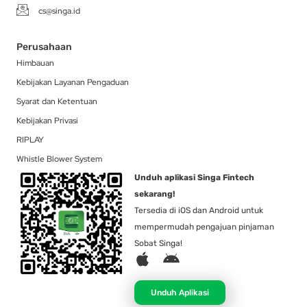
cs@singa.id
Perusahaan
Himbauan
Kebijakan Layanan Pengaduan
Syarat dan Ketentuan
Kebijakan Privasi
RIPLAY
Whistle Blower System
Unduh aplikasi Singa Fintech
sekarang!
Tersedia di iOS dan Android untuk
mempermudah pengajuan pinjaman
Sobat Singa!
A
A
p
n
p
d
Unduh Aplikasi