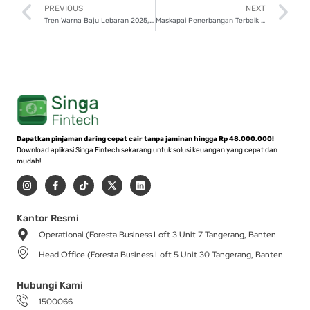
Prev
N
PREVIOUS
NEXT
Tren Warna Baju Lebaran 2025, Kamu Pilih yang Mana?
Maskapai Penerbangan Terbaik Dunia 2025, Garuda Indonesia Salah Satunya!
Dapatkan pinjaman daring cepat cair tanpa jaminan hingga Rp 48.000.000!
Download aplikasi Singa Fintech sekarang untuk solusi keuangan yang cepat dan
mudah!
I
F
T
X
L
n
a
i
-
i
s
c
k
t
n
t
e
t
w
k
a
b
o
i
e
Kantor Resmi
g
o
k
t
d
Operational (Foresta Business Loft 3 Unit 7 Tangerang, Banten
r
o
t
i
a
k
e
n
Head Office (Foresta Business Loft 5 Unit 30 Tangerang, Banten
m
-
r
f
Hubungi Kami
1500066