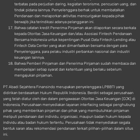
terbatas pada perjudian daring, kegiatan terorisme, pencucian uang, dan
tindak pidana lainnya. Penyelenggara berhak untuk membatalkan
Pendanaan dan melaporkan aktivitas mencurigakan kepada pihak
berwajib jika terindikasi adanya pelanggaran ini.
Bahwa catatan kredit Penerima Pinjaman akan dilaporkan secara berkala
kepada Otoritas Jasa Keuangan dan/atau Asosiasi Fintech Pendanaan
Bersama Indonesia untuk kepentingan Pusat Data Fintech Lending atau
Fintech Data Center yang akan dimanfaatkan bersama dengan para
Penyelenggara, para pelaku industri perbankan nasional dan industri
keuangan lainnya.
Bahwa Pemberi Pinjaman dan Penerima Pinjaman sudah membaca dan
mempelajari setiap syarat dan ketentuan yang berlaku sebelum
mengajukan pinjaman.
PT Abadi Sejahtera Finansindo merupakan penyelenggara LPBBTI yang
didirikan berdasarkan Hukum Republik Indonesia. Berdiri sebagai perusahaan
yang telah diatur oleh dan dalam pengawasan Otoritas Jasa Keuangan (OJK) di
Indonesia, Perusahaan menyediakan layanan interfacing sebagai penghubung
pihak yang memberikan pinjaman dan pihak yang membutuhkan pinjaman
meliputi pendanaan dari individu, organisasi, maupun badan hukum kepada
individu atau badan hukum tertentu. Perusahaan tidak menyediakan segala
bentuk saran atau rekomendasi pendanaan terkait pilihan-pilihan dalam situs
ini.