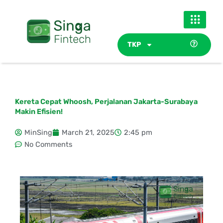
Skip
to
content
TKP
Kereta Cepat Whoosh, Perjalanan Jakarta-Surabaya
Makin Efisien!
MinSing
March 21, 2025
2:45 pm
No Comments