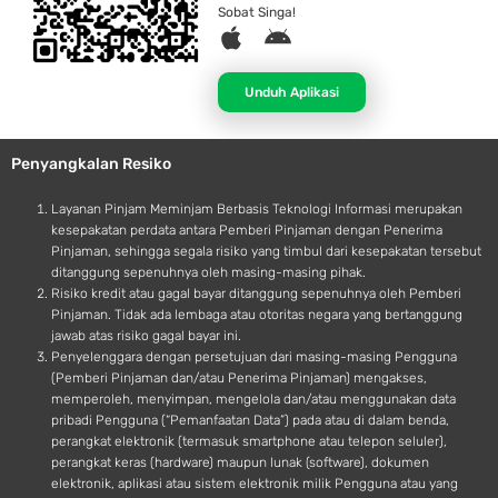
Sobat Singa!
A
A
p
n
p
d
Unduh Aplikasi
l
r
e
o
Penyangkalan Resiko
i
d
Layanan Pinjam Meminjam Berbasis Teknologi Informasi merupakan
kesepakatan perdata antara Pemberi Pinjaman dengan Penerima
Pinjaman, sehingga segala risiko yang timbul dari kesepakatan tersebut
ditanggung sepenuhnya oleh masing-masing pihak.
Risiko kredit atau gagal bayar ditanggung sepenuhnya oleh Pemberi
Pinjaman. Tidak ada lembaga atau otoritas negara yang bertanggung
jawab atas risiko gagal bayar ini.
Penyelenggara dengan persetujuan dari masing-masing Pengguna
(Pemberi Pinjaman dan/atau Penerima Pinjaman) mengakses,
memperoleh, menyimpan, mengelola dan/atau menggunakan data
pribadi Pengguna (“Pemanfaatan Data”) pada atau di dalam benda,
perangkat elektronik (termasuk smartphone atau telepon seluler),
perangkat keras (hardware) maupun lunak (software), dokumen
elektronik, aplikasi atau sistem elektronik milik Pengguna atau yang