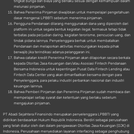
tingkat bunga dan biaya yang berlaku sesuai dengan kemampuan dalam
melunasi pinjaman.
Bahwa Penerima Pinjaman diwajibkan untuk mempelajari pengetahuan
dasar mengenai LPBBTI sebelum menerima pinjaman.
Pengguna Pendanaan dilarang menggunakan dana yang diperoleh dari
platform ini untuk segala bentuk kegiatan ilegal, termasuk tetapi tidak
terbatas pada perjudian daring, kegiatan terorisme, pencucian uang, dan
tindak pidana lainnya. Penyelenggara berhak untuk membatalkan
Pendanaan dan melaporkan aktivitas mencurigakan kepada pihak
berwajib jika terindikasi adanya pelanggaran ini.
Bahwa catatan kredit Penerima Pinjaman akan dilaporkan secara berkala
kepada Otoritas Jasa Keuangan dan/atau Asosiasi Fintech Pendanaan
Bersama Indonesia untuk kepentingan Pusat Data Fintech Lending atau
Fintech Data Center yang akan dimanfaatkan bersama dengan para
Penyelenggara, para pelaku industri perbankan nasional dan industri
keuangan lainnya.
Bahwa Pemberi Pinjaman dan Penerima Pinjaman sudah membaca dan
mempelajari setiap syarat dan ketentuan yang berlaku sebelum
mengajukan pinjaman.
PT Abadi Sejahtera Finansindo merupakan penyelenggara LPBBTI yang
didirikan berdasarkan Hukum Republik Indonesia. Berdiri sebagai perusahaan
yang telah diatur oleh dan dalam pengawasan Otoritas Jasa Keuangan (OJK) di
Indonesia, Perusahaan menyediakan layanan interfacing sebagai penghubung