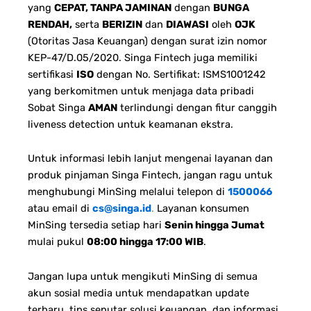
yang
CEPAT, TANPA JAMINAN
dengan
BUNGA
RENDAH,
serta
BERIZIN
dan
DIAWASI
oleh
OJK
(Otoritas Jasa Keuangan) dengan surat izin nomor
KEP-47/D.05/2020. Singa Fintech juga memiliki
sertifikasi
ISO
dengan No. Sertifikat: ISMS1001242
yang berkomitmen untuk menjaga data pribadi
Sobat Singa
AMAN
terlindungi dengan fitur canggih
liveness detection untuk keamanan ekstra.
Untuk informasi lebih lanjut mengenai layanan dan
produk pinjaman Singa Fintech, jangan ragu untuk
menghubungi MinSing melalui telepon di
1500066
atau email di
cs@singa.id
.
Layanan konsumen
MinSing tersedia setiap hari
Senin hingga Jumat
mulai pukul
08:00 hingga 17:00 WIB
.
Jangan lupa untuk mengikuti MinSing di semua
akun sosial media untuk mendapatkan update
terbaru, tips seputar solusi keuangan, dan informasi