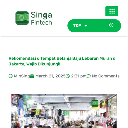
Skip
to
content
TKP
Rekomendasi 6 Tempat Belanja Baju Lebaran Murah di
Jakarta, Wajib Dikunjungi!
MinSing
March 21, 2025
2:31 pm
No Comments