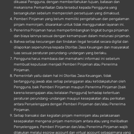
dikuasai Pengguna, dengan memberitahukan tujuan, batasan dan
mekanisme Pemanfaatan Data tersebut kepada Pengguna yang
bersangkutan sebelum memperoleh persetujuan yang dimaksud.
Pemberi Pinjaman yang belum memiliki pengetahuan dan pengalaman
pinjam meminjam, disarankan untuk tidak menggunakan layanan ini.
Penerima Pinjaman harus mempertimbangkan tingkat bunga pinjaman
dan biaya lainnya sesuai dengan kemampuan dalam melunasi pinjaman.
Bahwa setiap kecurangan dan tindakan ilegal tercatat secara digital dan
dilaporkan sepenuhnya kepada Otoritas Jasa Keuangan dan masyarakat
luas sesuai peraturan perundang-undangan yang berlaku.
Pengguna harus membaca dan memahami informasi ini sebelum
membuat keputusan menjadi Pemberi Pinjaman atau Penerima
Pinjaman.
Pemerintah yaitu dalam hal ini Otoritas Jasa Keuangan, tidak
bertanggung jawab atas setiap pelanggaran atau ketidakpatuhan oleh
Pengguna, baik Pemberi Pinjaman maupun Penerima Pinjaman (baik
karena kesengajaan atau kelalaian Pengguna) terhadap ketentuan
peraturan perundang-undangan maupun kesepakatan atau perikatan
antara Penyelenggara dengan Pemberi Pinjaman dan/atau Penerima
Pinjaman.
Setiap transaksi dan kegiatan pinjam meminjam atau pelaksanaan
kesepakatan mengenai pinjam meminjam antara atau yang melibatkan
Penyelenggara, Pemberi Pinjaman dan/atau Penerima Pinjaman wajib
dilakukan melalui escrow account dan virtual account sebagaimana yang