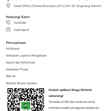
a
k
e
n
Head Office (Foresta Business Loft 5 Unit 30 Tangerang, Banten
m
-
r
f
Hubungi Kami
1500066
cs@singa.id
Perusahaan
Himbauan
Kebijakan Layanan Pengaduan
Syarat dan Ketentuan
Kebijakan Privasi
RIPLAY
Whistle Blower System
Unduh aplikasi Singa Fintech
sekarang!
Tersedia di iOS dan Android untuk
mempermudah pengajuan pinjaman