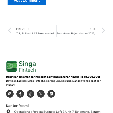
Prev
N
PREVIOUS
NEXT
Yuk, Bukber! Ini 7 Rekomendasi Tempat Makan di Jakarta Barat
Tren Warna Baju Lebaran 2025, Kamu Pilih yang Mana?
Dapatkan pinjaman daring cepat cair tanpa jaminan hingga Rp 48.000.000!
Download aplikasi Singa Fintech sekarang untuk solusi keuangan yang cepat dan
mudah!
I
F
T
X
L
n
a
i
-
i
s
c
k
t
n
t
e
t
w
k
a
b
o
i
e
Kantor Resmi
g
o
k
t
d
Operational (Foresta Business Loft 3 Unit 7 Tangerang, Banten
r
o
t
i