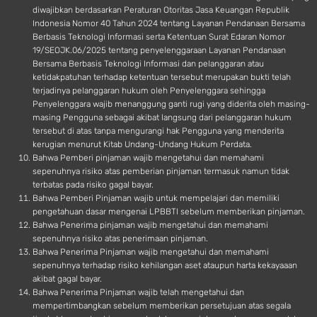
diwajibkan berdasarkan Peraturan Otoritas Jasa Keuangan Republik
Indonesia Nomor 40 Tahun 2024 tentang Layanan Pendanaan Bersama
Berbasis Teknologi Informasi serta Ketentuan Surat Edaran Nomor
19/SEOJK.06/2025 tentang penyelenggaraan Layanan Pendanaan
Bersama Berbasis Teknologi Informasi dan pelanggaran atau
ketidakpatuhan terhadap ketentuan tersebut merupakan bukti telah
terjadinya pelanggaran hukum oleh Penyelenggara sehingga
Penyelenggara wajib menanggung ganti rugi yang diderita oleh masing-
masing Pengguna sebagai akibat langsung dari pelanggaran hukum
tersebut di atas tanpa mengurangi hak Pengguna yang menderita
kerugian menurut Kitab Undang-Undang Hukum Perdata.
Bahwa Pemberi pinjaman wajib mengetahui dan memahami
sepenuhnya risiko atas pemberian pinjaman termasuk namun tidak
terbatas pada risiko gagal bayar.
Bahwa Pemberi Pinjaman wajib untuk mempelajari dan memiliki
pengetahuan dasar mengenai LPBBTI sebelum memberikan pinjaman.
Bahwa Penerima pinjaman wajib mengetahui dan memahami
sepenuhnya risiko atas penerimaan pinjaman.
Bahwa Penerima Pinjaman wajib mengetahui dan memahami
sepenuhnya terhadap risiko kehilangan aset ataupun harta kekayaaan
akibat gagal bayar.
Bahwa Penerima Pinjaman wajib telah mengetahui dan
mempertimbangkan sebelum memberikan persetujuan atas segala