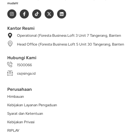
mudah!
I
F
T
X
L
n
a
i
-
i
s
c
k
t
n
t
e
t
w
k
a
b
o
i
e
Kantor Resmi
g
o
k
t
d
Operational (Foresta Business Loft 3 Unit 7 Tangerang, Banten
r
o
t
i
a
k
e
n
Head Office (Foresta Business Loft 5 Unit 30 Tangerang, Banten
m
-
r
f
Hubungi Kami
1500066
cs@singa.id
Perusahaan
Himbauan
Kebijakan Layanan Pengaduan
Syarat dan Ketentuan
Kebijakan Privasi
RIPLAY