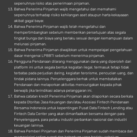
sepenuhnya risiko atas penerimaan pinjaman.
Bahwa Penerima Pinjaman wajib mengetahui dan memahami
sepenuhnya terhadap risiko kehilangan aset ataupun harta kekayaaan
akibat gagal bayar.
Bahwa Penerima Pinjaman wajib telah mengetahui dan
mempertimbangkan sebelum memberikan persetujuan atas segala
tingkat bunga dan biaya yang berlaku sesuai dengan kemampuan dalam
melunasi pinjaman.
Bahwa Penerima Pinjaman diwajibkan untuk mempelajari pengetahuan
dasar mengenai LPBBTI sebelum menerima pinjaman.
Pengguna Pendanaan dilarang menggunakan dana yang diperoleh dari
platform ini untuk segala bentuk kegiatan ilegal, termasuk tetapi tidak
terbatas pada perjudian daring, kegiatan terorisme, pencucian uang, dan
tindak pidana lainnya. Penyelenggara berhak untuk membatalkan
Pendanaan dan melaporkan aktivitas mencurigakan kepada pihak
berwajib jika terindikasi adanya pelanggaran ini.
Bahwa catatan kredit Penerima Pinjaman akan dilaporkan secara berkala
kepada Otoritas Jasa Keuangan dan/atau Asosiasi Fintech Pendanaan
Bersama Indonesia untuk kepentingan Pusat Data Fintech Lending atau
Fintech Data Center yang akan dimanfaatkan bersama dengan para
Penyelenggara, para pelaku industri perbankan nasional dan industri
keuangan lainnya.
Bahwa Pemberi Pinjaman dan Penerima Pinjaman sudah membaca dan