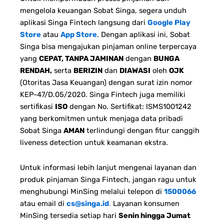
mengelola keuangan Sobat Singa, segera unduh
aplikasi Singa Fintech langsung dari
Google Play
Store
atau
App Store
. Dengan aplikasi ini, Sobat
Singa bisa mengajukan pinjaman online terpercaya
yang
CEPAT, TANPA JAMINAN
dengan
BUNGA
RENDAH,
serta
BERIZIN
dan
DIAWASI
oleh
OJK
(Otoritas Jasa Keuangan) dengan surat izin nomor
KEP-47/D.05/2020. Singa Fintech juga memiliki
sertifikasi
ISO
dengan No. Sertifikat: ISMS1001242
yang berkomitmen untuk menjaga data pribadi
Sobat Singa
AMAN
terlindungi dengan fitur canggih
liveness detection untuk keamanan ekstra.
Untuk informasi lebih lanjut mengenai layanan dan
produk pinjaman Singa Fintech, jangan ragu untuk
menghubungi MinSing melalui telepon di
1500066
atau email di
cs@singa.id
.
Layanan konsumen
MinSing tersedia setiap hari
Senin hingga Jumat