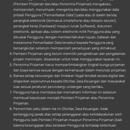
(Pemberi Pinjaman dan/atau Penerima Pinjaman) mengakses,
memperoleh, menyimpan, mengelola dan/atau menggunakan data
pribadi Pengguna (“Pemanfaatan Data”) pada atau di dalam benda,
perangkat elektronik (termasuk smartphone atau telepon seluler),
perangkat keras (hardware) maupun lunak (software), dokumen
elektronik, aplikasi atau sistem elektronik milik Pengguna atau yang
dikuasai Pengguna, dengan memberitahukan tujuan, batasan dan
mekanisme Pemanfaatan Data tersebut kepada Pengguna yang
bersangkutan sebelum memperoleh persetujuan yang dimaksud.
Pemberi Pinjaman yang belum memiliki pengetahuan dan pengalaman
pinjam meminjam, disarankan untuk tidak menggunakan layanan ini.
Penerima Pinjaman harus mempertimbangkan tingkat bunga pinjaman
dan biaya lainnya sesuai dengan kemampuan dalam melunasi pinjaman.
Bahwa setiap kecurangan dan tindakan ilegal tercatat secara digital dan
dilaporkan sepenuhnya kepada Otoritas Jasa Keuangan dan masyarakat
luas sesuai peraturan perundang-undangan yang berlaku.
Pengguna harus membaca dan memahami informasi ini sebelum
membuat keputusan menjadi Pemberi Pinjaman atau Penerima
Pinjaman.
Pemerintah yaitu dalam hal ini Otoritas Jasa Keuangan, tidak
bertanggung jawab atas setiap pelanggaran atau ketidakpatuhan oleh
Pengguna, baik Pemberi Pinjaman maupun Penerima Pinjaman (baik
karena kesengajaan atau kelalaian Pengguna) terhadap ketentuan