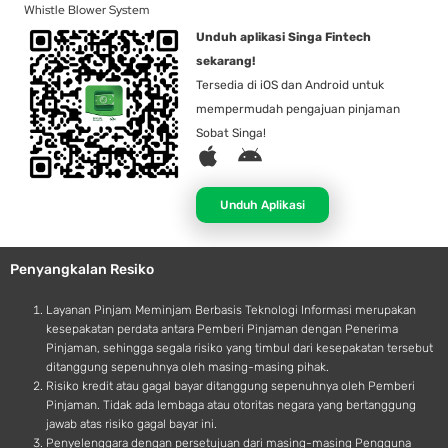
Whistle Blower System
Unduh aplikasi Singa Fintech
sekarang!
Tersedia di iOS dan Android untuk
mempermudah pengajuan pinjaman
Sobat Singa!
A
A
p
n
p
d
Unduh Aplikasi
l
r
e
o
Penyangkalan Resiko
i
d
Layanan Pinjam Meminjam Berbasis Teknologi Informasi merupakan
kesepakatan perdata antara Pemberi Pinjaman dengan Penerima
Pinjaman, sehingga segala risiko yang timbul dari kesepakatan tersebut
ditanggung sepenuhnya oleh masing-masing pihak.
Risiko kredit atau gagal bayar ditanggung sepenuhnya oleh Pemberi
Pinjaman. Tidak ada lembaga atau otoritas negara yang bertanggung
jawab atas risiko gagal bayar ini.
Penyelenggara dengan persetujuan dari masing-masing Pengguna