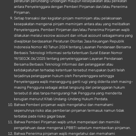
peraturan perundang-undangan maupun kesepakatan atau perikatan
antara Penyelenggara dengan Pemberi Pinjaman dan/atau Penerima
Pinjaman.
Setiap transaksi dan kegiatan pinjam meminjam atau pelaksanaan
kesepakatan mengenai pinjam meminjam antara atau yang melibatkan
Penyelenggara, Pemberi Pinjaman dan/atau Penerima Pinjaman wajib
dilakukan melalui escrow account dan virtual account sebagaimana yang
diwajibkan berdasarkan Peraturan Otoritas Jasa Keuangan Republik
Indonesia Nomor 40 Tahun 2024 tentang Layanan Pendanaan Bersama
Berbasis Teknologi Informasi serta Ketentuan Surat Edaran Nomor
19/SEOJK.06/2025 tentang penyelenggaraan Layanan Pendanaan
Bersama Berbasis Teknologi Informasi dan pelanggaran atau
ketidakpatuhan terhadap ketentuan tersebut merupakan bukti telah
terjadinya pelanggaran hukum oleh Penyelenggara sehingga
Penyelenggara wajib menanggung ganti rugi yang diderita oleh masing-
masing Pengguna sebagai akibat langsung dari pelanggaran hukum
tersebut di atas tanpa mengurangi hak Pengguna yang menderita
kerugian menurut Kitab Undang-Undang Hukum Perdata.
Bahwa Pemberi pinjaman wajib mengetahui dan memahami
sepenuhnya risiko atas pemberian pinjaman termasuk namun tidak
terbatas pada risiko gagal bayar.
Bahwa Pemberi Pinjaman wajib untuk mempelajari dan memiliki
pengetahuan dasar mengenai LPBBTI sebelum memberikan pinjaman.
Bahwa Penerima pinjaman wajib mengetahui dan memahami