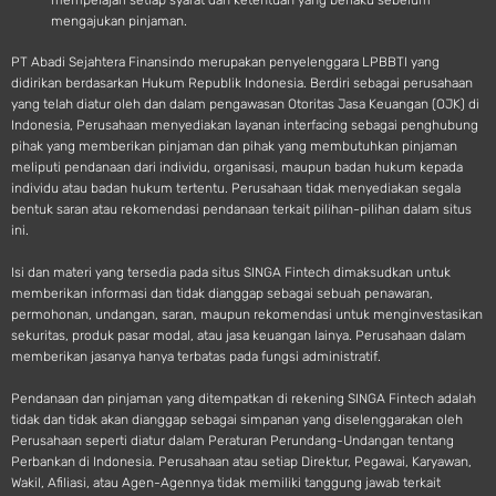
mempelajari setiap syarat dan ketentuan yang berlaku sebelum
mengajukan pinjaman.
PT Abadi Sejahtera Finansindo merupakan penyelenggara LPBBTI yang
didirikan berdasarkan Hukum Republik Indonesia. Berdiri sebagai perusahaan
yang telah diatur oleh dan dalam pengawasan Otoritas Jasa Keuangan (OJK) di
Indonesia, Perusahaan menyediakan layanan interfacing sebagai penghubung
pihak yang memberikan pinjaman dan pihak yang membutuhkan pinjaman
meliputi pendanaan dari individu, organisasi, maupun badan hukum kepada
individu atau badan hukum tertentu. Perusahaan tidak menyediakan segala
bentuk saran atau rekomendasi pendanaan terkait pilihan-pilihan dalam situs
ini.
Isi dan materi yang tersedia pada situs SINGA Fintech dimaksudkan untuk
memberikan informasi dan tidak dianggap sebagai sebuah penawaran,
permohonan, undangan, saran, maupun rekomendasi untuk menginvestasikan
sekuritas, produk pasar modal, atau jasa keuangan lainya. Perusahaan dalam
memberikan jasanya hanya terbatas pada fungsi administratif.
Pendanaan dan pinjaman yang ditempatkan di rekening SINGA Fintech adalah
tidak dan tidak akan dianggap sebagai simpanan yang diselenggarakan oleh
Perusahaan seperti diatur dalam Peraturan Perundang-Undangan tentang
Perbankan di Indonesia. Perusahaan atau setiap Direktur, Pegawai, Karyawan,
Wakil, Afiliasi, atau Agen-Agennya tidak memiliki tanggung jawab terkait