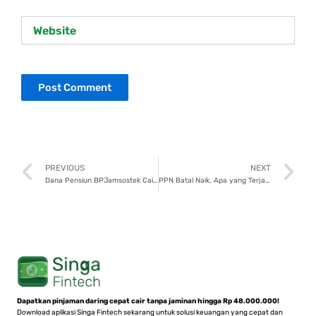
Website
Prev
N
PREVIOUS
NEXT
Dana Pensiun BPJamsostek Cair Usia 59 Tahun! Yuk, Atur Keuangan!
PPN Batal Naik, Apa yang Terjadi dengan Proyeksi Inflasi?
Dapatkan pinjaman daring cepat cair tanpa jaminan hingga Rp 48.000.000!
Download aplikasi Singa Fintech sekarang untuk solusi keuangan yang cepat dan