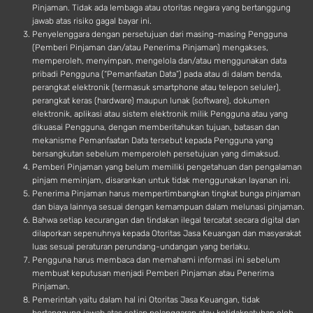
Pinjaman. Tidak ada lembaga atau otoritas negara yang bertanggung
jawab atas risiko gagal bayar ini.
Penyelenggara dengan persetujuan dari masing-masing Pengguna
(Pemberi Pinjaman dan/atau Penerima Pinjaman) mengakses,
memperoleh, menyimpan, mengelola dan/atau menggunakan data
pribadi Pengguna (“Pemanfaatan Data”) pada atau di dalam benda,
perangkat elektronik (termasuk smartphone atau telepon seluler),
perangkat keras (hardware) maupun lunak (software), dokumen
elektronik, aplikasi atau sistem elektronik milik Pengguna atau yang
dikuasai Pengguna, dengan memberitahukan tujuan, batasan dan
mekanisme Pemanfaatan Data tersebut kepada Pengguna yang
bersangkutan sebelum memperoleh persetujuan yang dimaksud.
Pemberi Pinjaman yang belum memiliki pengetahuan dan pengalaman
pinjam meminjam, disarankan untuk tidak menggunakan layanan ini.
Penerima Pinjaman harus mempertimbangkan tingkat bunga pinjaman
dan biaya lainnya sesuai dengan kemampuan dalam melunasi pinjaman.
Bahwa setiap kecurangan dan tindakan ilegal tercatat secara digital dan
dilaporkan sepenuhnya kepada Otoritas Jasa Keuangan dan masyarakat
luas sesuai peraturan perundang-undangan yang berlaku.
Pengguna harus membaca dan memahami informasi ini sebelum
membuat keputusan menjadi Pemberi Pinjaman atau Penerima
Pinjaman.
Pemerintah yaitu dalam hal ini Otoritas Jasa Keuangan, tidak