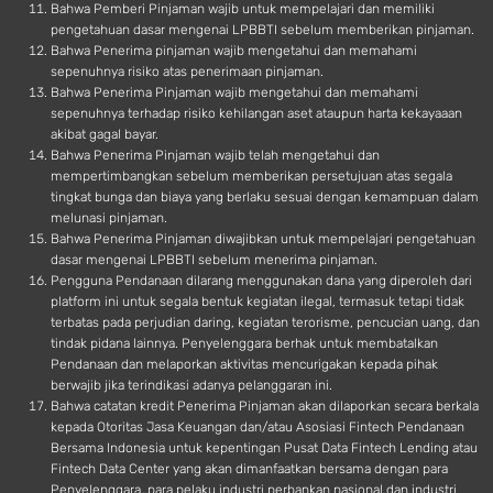
Bahwa Pemberi Pinjaman wajib untuk mempelajari dan memiliki
pengetahuan dasar mengenai LPBBTI sebelum memberikan pinjaman.
Bahwa Penerima pinjaman wajib mengetahui dan memahami
sepenuhnya risiko atas penerimaan pinjaman.
Bahwa Penerima Pinjaman wajib mengetahui dan memahami
sepenuhnya terhadap risiko kehilangan aset ataupun harta kekayaaan
akibat gagal bayar.
Bahwa Penerima Pinjaman wajib telah mengetahui dan
mempertimbangkan sebelum memberikan persetujuan atas segala
tingkat bunga dan biaya yang berlaku sesuai dengan kemampuan dalam
melunasi pinjaman.
Bahwa Penerima Pinjaman diwajibkan untuk mempelajari pengetahuan
dasar mengenai LPBBTI sebelum menerima pinjaman.
Pengguna Pendanaan dilarang menggunakan dana yang diperoleh dari
platform ini untuk segala bentuk kegiatan ilegal, termasuk tetapi tidak
terbatas pada perjudian daring, kegiatan terorisme, pencucian uang, dan
tindak pidana lainnya. Penyelenggara berhak untuk membatalkan
Pendanaan dan melaporkan aktivitas mencurigakan kepada pihak
berwajib jika terindikasi adanya pelanggaran ini.
Bahwa catatan kredit Penerima Pinjaman akan dilaporkan secara berkala
kepada Otoritas Jasa Keuangan dan/atau Asosiasi Fintech Pendanaan
Bersama Indonesia untuk kepentingan Pusat Data Fintech Lending atau
Fintech Data Center yang akan dimanfaatkan bersama dengan para
Penyelenggara, para pelaku industri perbankan nasional dan industri