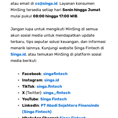
atau email di
cs@singa.id
.
Layanan konsumen
MinSing tersedia setiap hari
Senin hingga Jumat
mulai pukul
08:00 hingga 17:00 WIB
.
Jangan lupa untuk mengikuti MinSing di semua
akun sosial media untuk mendapatkan update
terbaru, tips seputar solusi keuangan, dan informasi
menarik lainnya. Kunjungi website Singa Fintech di
Singa.id
, atau temukan MinSing di platform sosial
media berikut:
Facebook
:
singafintech
Instagram
:
singa.id
TikTok
:
singa.fintech
X
(Twitter):
singa_fintech
YouTube
:
Singa Fintech
LinkedIn
:
PT Abadi Sejahtera Finansindo
(Singa Fintech)
WhatsApp Channel:
Singa Fintech