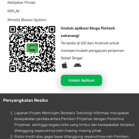
Kebijakan Privasi
RIPLAY
Whistle Blower System
Unduh aplikasi Singa Fintech
sekarang!
Tersedia di iOS dan Android untuk
mempermudah pengajuan pinjaman
Sobat Singa!
A
A
p
n
p
d
Unduh Aplikasi
l
r
e
o
Penyangkalan Resiko
i
d
Layanan Pinjam Meminjam Berbasis Teknologi Informasi merupakan
kesepakatan perdata antara Pemberi Pinjaman dengan Penerima
Pinjaman, sehingga segala risiko yang timbul dari kesepakatan tersebut
ditanggung sepenuhnya oleh masing-masing pihak.
Risiko kredit atau gagal bayar ditanggung sepenuhnya oleh Pemberi