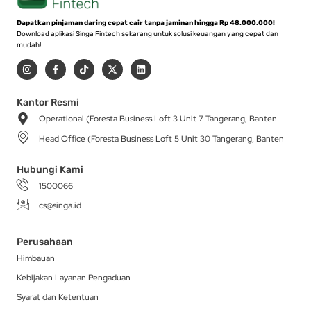
Dapatkan pinjaman daring cepat cair tanpa jaminan hingga Rp 48.000.000!
Download aplikasi Singa Fintech sekarang untuk solusi keuangan yang cepat dan
mudah!
I
F
T
X
L
n
a
i
-
i
s
c
k
t
n
t
e
t
w
k
a
b
o
i
e
Kantor Resmi
g
o
k
t
d
Operational (Foresta Business Loft 3 Unit 7 Tangerang, Banten
r
o
t
i
a
k
e
n
Head Office (Foresta Business Loft 5 Unit 30 Tangerang, Banten
m
-
r
f
Hubungi Kami
1500066
cs@singa.id
Perusahaan
Himbauan
Kebijakan Layanan Pengaduan
Syarat dan Ketentuan