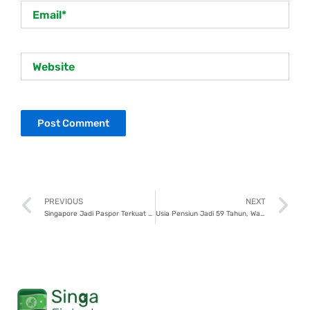
Email*
Website
Prev
N
PREVIOUS
NEXT
Singapore Jadi Paspor Terkuat di Dunia, Yuk Rencanakan Liburan!
Usia Pensiun Jadi 59 Tahun, Wajib Ketahui Dampaknya!