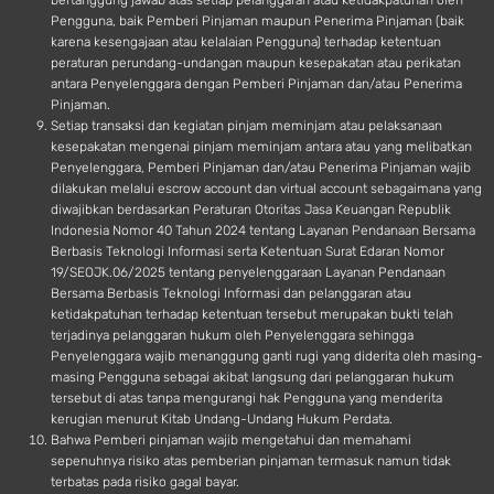
bertanggung jawab atas setiap pelanggaran atau ketidakpatuhan oleh
Pengguna, baik Pemberi Pinjaman maupun Penerima Pinjaman (baik
karena kesengajaan atau kelalaian Pengguna) terhadap ketentuan
peraturan perundang-undangan maupun kesepakatan atau perikatan
antara Penyelenggara dengan Pemberi Pinjaman dan/atau Penerima
Pinjaman.
Setiap transaksi dan kegiatan pinjam meminjam atau pelaksanaan
kesepakatan mengenai pinjam meminjam antara atau yang melibatkan
Penyelenggara, Pemberi Pinjaman dan/atau Penerima Pinjaman wajib
dilakukan melalui escrow account dan virtual account sebagaimana yang
diwajibkan berdasarkan Peraturan Otoritas Jasa Keuangan Republik
Indonesia Nomor 40 Tahun 2024 tentang Layanan Pendanaan Bersama
Berbasis Teknologi Informasi serta Ketentuan Surat Edaran Nomor
19/SEOJK.06/2025 tentang penyelenggaraan Layanan Pendanaan
Bersama Berbasis Teknologi Informasi dan pelanggaran atau
ketidakpatuhan terhadap ketentuan tersebut merupakan bukti telah
terjadinya pelanggaran hukum oleh Penyelenggara sehingga
Penyelenggara wajib menanggung ganti rugi yang diderita oleh masing-
masing Pengguna sebagai akibat langsung dari pelanggaran hukum
tersebut di atas tanpa mengurangi hak Pengguna yang menderita
kerugian menurut Kitab Undang-Undang Hukum Perdata.
Bahwa Pemberi pinjaman wajib mengetahui dan memahami
sepenuhnya risiko atas pemberian pinjaman termasuk namun tidak
terbatas pada risiko gagal bayar.