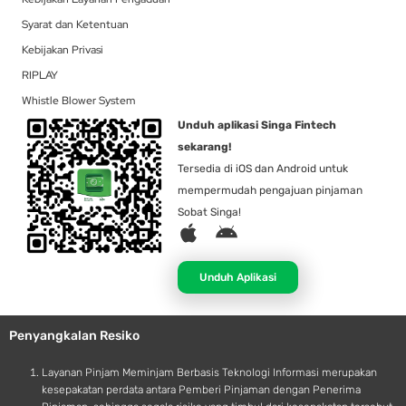
Syarat dan Ketentuan
Kebijakan Privasi
RIPLAY
Whistle Blower System
Unduh aplikasi Singa Fintech
sekarang!
Tersedia di iOS dan Android untuk
mempermudah pengajuan pinjaman
Sobat Singa!
A
A
p
n
p
d
Unduh Aplikasi
l
r
e
o
Penyangkalan Resiko
i
d
Layanan Pinjam Meminjam Berbasis Teknologi Informasi merupakan
kesepakatan perdata antara Pemberi Pinjaman dengan Penerima