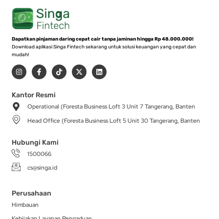
Dapatkan pinjaman daring cepat cair tanpa jaminan hingga Rp 48.000.000!
Download aplikasi Singa Fintech sekarang untuk solusi keuangan yang cepat dan
mudah!
I
F
T
X
L
n
a
i
-
i
s
c
k
t
n
t
e
t
w
k
a
b
o
i
e
Kantor Resmi
g
o
k
t
d
Operational (Foresta Business Loft 3 Unit 7 Tangerang, Banten
r
o
t
i
a
k
e
n
Head Office (Foresta Business Loft 5 Unit 30 Tangerang, Banten
m
-
r
f
Hubungi Kami
1500066
cs@singa.id
Perusahaan
Himbauan
Kebijakan Layanan Pengaduan