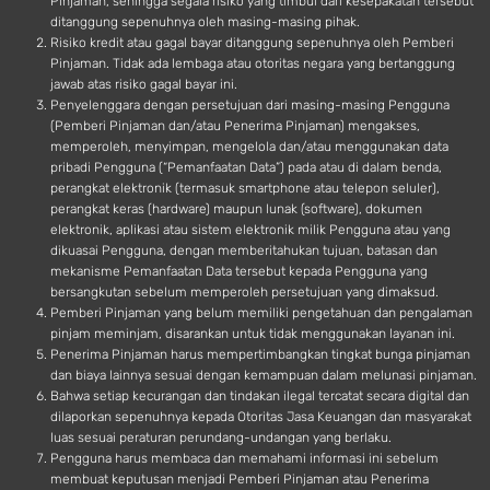
Pinjaman, sehingga segala risiko yang timbul dari kesepakatan tersebut
ditanggung sepenuhnya oleh masing-masing pihak.
Risiko kredit atau gagal bayar ditanggung sepenuhnya oleh Pemberi
Pinjaman. Tidak ada lembaga atau otoritas negara yang bertanggung
jawab atas risiko gagal bayar ini.
Penyelenggara dengan persetujuan dari masing-masing Pengguna
(Pemberi Pinjaman dan/atau Penerima Pinjaman) mengakses,
memperoleh, menyimpan, mengelola dan/atau menggunakan data
pribadi Pengguna (“Pemanfaatan Data”) pada atau di dalam benda,
perangkat elektronik (termasuk smartphone atau telepon seluler),
perangkat keras (hardware) maupun lunak (software), dokumen
elektronik, aplikasi atau sistem elektronik milik Pengguna atau yang
dikuasai Pengguna, dengan memberitahukan tujuan, batasan dan
mekanisme Pemanfaatan Data tersebut kepada Pengguna yang
bersangkutan sebelum memperoleh persetujuan yang dimaksud.
Pemberi Pinjaman yang belum memiliki pengetahuan dan pengalaman
pinjam meminjam, disarankan untuk tidak menggunakan layanan ini.
Penerima Pinjaman harus mempertimbangkan tingkat bunga pinjaman
dan biaya lainnya sesuai dengan kemampuan dalam melunasi pinjaman.
Bahwa setiap kecurangan dan tindakan ilegal tercatat secara digital dan
dilaporkan sepenuhnya kepada Otoritas Jasa Keuangan dan masyarakat
luas sesuai peraturan perundang-undangan yang berlaku.
Pengguna harus membaca dan memahami informasi ini sebelum
membuat keputusan menjadi Pemberi Pinjaman atau Penerima