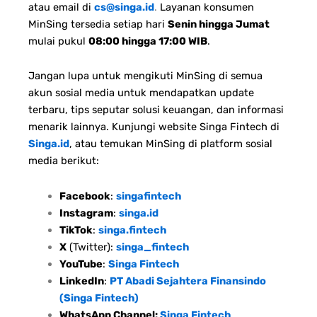
atau email di
cs@singa.id
.
Layanan konsumen
MinSing tersedia setiap hari
Senin hingga Jumat
mulai pukul
08:00 hingga 17:00 WIB
.
Jangan lupa untuk mengikuti MinSing di semua
akun sosial media untuk mendapatkan update
terbaru, tips seputar solusi keuangan, dan informasi
menarik lainnya. Kunjungi website Singa Fintech di
Singa.id
, atau temukan MinSing di platform sosial
media berikut:
Facebook
:
singafintech
Instagram
:
singa.id
TikTok
:
singa.fintech
X
(Twitter):
singa_fintech
YouTube
:
Singa Fintech
LinkedIn
:
PT Abadi Sejahtera Finansindo
(Singa Fintech)
WhatsApp Channel:
Singa Fintech