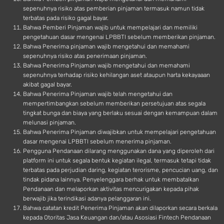
sepenuhnya risiko atas pemberian pinjaman termasuk namun tidak
terbatas pada risiko gagal bayar.
Bahwa Pemberi Pinjaman wajib untuk mempelajari dan memiliki
pengetahuan dasar mengenai LPBBTI sebelum memberikan pinjaman.
Bahwa Penerima pinjaman wajib mengetahui dan memahami
sepenuhnya risiko atas penerimaan pinjaman.
Bahwa Penerima Pinjaman wajib mengetahui dan memahami
sepenuhnya terhadap risiko kehilangan aset ataupun harta kekayaaan
akibat gagal bayar.
Bahwa Penerima Pinjaman wajib telah mengetahui dan
mempertimbangkan sebelum memberikan persetujuan atas segala
tingkat bunga dan biaya yang berlaku sesuai dengan kemampuan dalam
melunasi pinjaman.
Bahwa Penerima Pinjaman diwajibkan untuk mempelajari pengetahuan
dasar mengenai LPBBTI sebelum menerima pinjaman.
Pengguna Pendanaan dilarang menggunakan dana yang diperoleh dari
platform ini untuk segala bentuk kegiatan ilegal, termasuk tetapi tidak
terbatas pada perjudian daring, kegiatan terorisme, pencucian uang, dan
tindak pidana lainnya. Penyelenggara berhak untuk membatalkan
Pendanaan dan melaporkan aktivitas mencurigakan kepada pihak
berwajib jika terindikasi adanya pelanggaran ini.
Bahwa catatan kredit Penerima Pinjaman akan dilaporkan secara berkala
kepada Otoritas Jasa Keuangan dan/atau Asosiasi Fintech Pendanaan