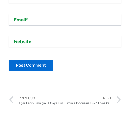
Email*
Website
Prev
N
PREVIOUS
NEXT
Agar Lebih Bahagia, 4 Gaya Hidup Minimalis Ini Wajib Coba!
Timnas Indonesia U-23 Lolos ke Piala Asia 2024, Cek Jadwal dan Persiapannya!