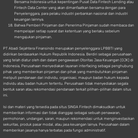
Bersama Indonesia untuk kepentingan Pusat Data Fintech Lending atau
Fintech Data Center yang akan dimanfaatkan bersama dengan para
Penyelenggara, para pelaku industri perbankan nasional dan industri
keuangan lainnya.
Bahwa Pemberi Pinjaman dan Penerima Pinjaman sudah membaca dan
mempelajari setiap syarat dan ketentuan yang berlaku sebelum
mengajukan pinjaman.
PT Abadi Sejahtera Finansindo merupakan penyelenggara LPBBTI yang
didirikan berdasarkan Hukum Republik Indonesia. Berdiri sebagai perusahaan
yang telah diatur oleh dan dalam pengawasan Otoritas Jasa Keuangan (OJK) di
Indonesia, Perusahaan menyediakan layanan interfacing sebagai penghubung
pihak yang memberikan pinjaman dan pihak yang membutuhkan pinjaman
meliputi pendanaan dari individu, organisasi, maupun badan hukum kepada
individu atau badan hukum tertentu. Perusahaan tidak menyediakan segala
bentuk saran atau rekomendasi pendanaan terkait pilihan-pilihan dalam situs
ini.
Isi dan materi yang tersedia pada situs SINGA Fintech dimaksudkan untuk
memberikan informasi dan tidak dianggap sebagai sebuah penawaran,
permohonan, undangan, saran, maupun rekomendasi untuk menginvestasikan
sekuritas, produk pasar modal, atau jasa keuangan lainya. Perusahaan dalam
memberikan jasanya hanya terbatas pada fungsi administratif.