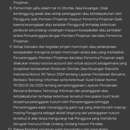
Pinjaman.
Pemerintah yaitu dalam hal ini Otoritas Jasa Keuangan, tidak
bertanggung jawab atas setiap pelanggaran atau ketidakpatuhan oleh
Pengguna, baik Pemberi Pinjaman maupun Penerima Pinjaman (baik
karena kesengajaan atau kelalaian Pengguna) terhadap ketentuan
peraturan perundang-undangan maupun kesepakatan atau perikatan
antara Penyelenggara dengan Pemberi Pinjaman dan/atau Penerima
Pinjaman.
Setiap transaksi dan kegiatan pinjam meminjam atau pelaksanaan
kesepakatan mengenai pinjam meminjam antara atau yang melibatkan
Penyelenggara, Pemberi Pinjaman dan/atau Penerima Pinjaman wajib
dilakukan melalui escrow account dan virtual account sebagaimana yang
diwajibkan berdasarkan Peraturan Otoritas Jasa Keuangan Republik
Indonesia Nomor 40 Tahun 2024 tentang Layanan Pendanaan Bersama
Berbasis Teknologi Informasi serta Ketentuan Surat Edaran Nomor
19/SEOJK.06/2025 tentang penyelenggaraan Layanan Pendanaan
Bersama Berbasis Teknologi Informasi dan pelanggaran atau
ketidakpatuhan terhadap ketentuan tersebut merupakan bukti telah
terjadinya pelanggaran hukum oleh Penyelenggara sehingga
Penyelenggara wajib menanggung ganti rugi yang diderita oleh masing-
masing Pengguna sebagai akibat langsung dari pelanggaran hukum
tersebut di atas tanpa mengurangi hak Pengguna yang menderita
kerugian menurut Kitab Undang-Undang Hukum Perdata.
Bahwa Pemberi pinjaman wajib mengetahui dan memahami