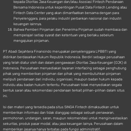
kepada Otoritas Jasa Keuangan dan/atau Asosiasi Fintech Pendanaan
Bersama Indonesia untuk kepentingan Pusat Data Fintech Lending atau
Fintech Data Center yang akan dimanfaatkan bersama dengan para
Penyelenggara, para pelaku industri perbankan nasional dan industri
keuangan lainnya.
Bahwa Pemberi Pinjaman dan Penerima Pinjaman sudah membaca dan
mempelajari setiap syarat dan ketentuan yang berlaku sebelum
mengajukan pinjaman.
PT Abadi Sejahtera Finansindo merupakan penyelenggara LPBBTI yang
didirikan berdasarkan Hukum Republik Indonesia. Berdiri sebagai perusahaan
yang telah diatur oleh dan dalam pengawasan Otoritas Jasa Keuangan (OJK) di
Indonesia, Perusahaan menyediakan layanan interfacing sebagai penghubung
pihak yang memberikan pinjaman dan pihak yang membutuhkan pinjaman
meliputi pendanaan dari individu, organisasi, maupun badan hukum kepada
individu atau badan hukum tertentu. Perusahaan tidak menyediakan segala
bentuk saran atau rekomendasi pendanaan terkait pilihan-pilihan dalam situs
ini.
Isi dan materi yang tersedia pada situs SINGA Fintech dimaksudkan untuk
memberikan informasi dan tidak dianggap sebagai sebuah penawaran,
permohonan, undangan, saran, maupun rekomendasi untuk menginvestasikan
sekuritas, produk pasar modal, atau jasa keuangan lainya. Perusahaan dalam
memberikan jasanya hanya terbatas pada fungsi administratif.