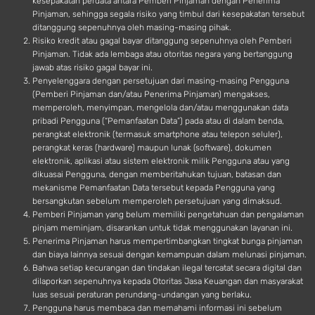
kesepakatan perdata antara Pemberi Pinjaman dengan Penerima
Pinjaman, sehingga segala risiko yang timbul dari kesepakatan tersebut
ditanggung sepenuhnya oleh masing-masing pihak.
Risiko kredit atau gagal bayar ditanggung sepenuhnya oleh Pemberi
Pinjaman. Tidak ada lembaga atau otoritas negara yang bertanggung
jawab atas risiko gagal bayar ini.
Penyelenggara dengan persetujuan dari masing-masing Pengguna
(Pemberi Pinjaman dan/atau Penerima Pinjaman) mengakses,
memperoleh, menyimpan, mengelola dan/atau menggunakan data
pribadi Pengguna (“Pemanfaatan Data”) pada atau di dalam benda,
perangkat elektronik (termasuk smartphone atau telepon seluler),
perangkat keras (hardware) maupun lunak (software), dokumen
elektronik, aplikasi atau sistem elektronik milik Pengguna atau yang
dikuasai Pengguna, dengan memberitahukan tujuan, batasan dan
mekanisme Pemanfaatan Data tersebut kepada Pengguna yang
bersangkutan sebelum memperoleh persetujuan yang dimaksud.
Pemberi Pinjaman yang belum memiliki pengetahuan dan pengalaman
pinjam meminjam, disarankan untuk tidak menggunakan layanan ini.
Penerima Pinjaman harus mempertimbangkan tingkat bunga pinjaman
dan biaya lainnya sesuai dengan kemampuan dalam melunasi pinjaman.
Bahwa setiap kecurangan dan tindakan ilegal tercatat secara digital dan
dilaporkan sepenuhnya kepada Otoritas Jasa Keuangan dan masyarakat
luas sesuai peraturan perundang-undangan yang berlaku.
Pengguna harus membaca dan memahami informasi ini sebelum