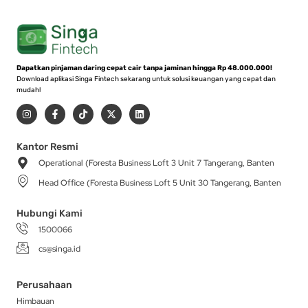
Dapatkan pinjaman daring cepat cair tanpa jaminan hingga Rp 48.000.000!
Download aplikasi Singa Fintech sekarang untuk solusi keuangan yang cepat dan
mudah!
I
F
T
X
L
n
a
i
-
i
s
c
k
t
n
t
e
t
w
k
a
b
o
i
e
Kantor Resmi
g
o
k
t
d
Operational (Foresta Business Loft 3 Unit 7 Tangerang, Banten
r
o
t
i
a
k
e
n
Head Office (Foresta Business Loft 5 Unit 30 Tangerang, Banten
m
-
r
f
Hubungi Kami
1500066
cs@singa.id
Perusahaan
Himbauan