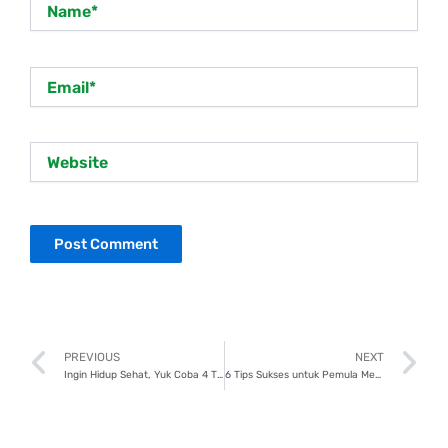
Email*
Website
Prev
N
PREVIOUS
NEXT
Ingin Hidup Sehat, Yuk Coba 4 Tips Praktis Ini!
6 Tips Sukses untuk Pemula Memulai Bisnis Online