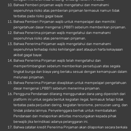
Bahwa Pemberi pinjaman wajib mengetahui dan memahami
sepenuhnya risiko atas pemberian pinjaman termasuk namun tidak
terbatas pada risiko gagal bayar.
Bahwa Pemberi Pinjaman wajib untuk mempelajari dan memiliki
pengetahuan dasar mengenai LPBBTI sebelum memberikan pinjaman.
Bahwa Penerima pinjaman wajib mengetahui dan memahami
sepenuhnya risiko atas penerimaan pinjaman.
Bahwa Penerima Pinjaman wajib mengetahui dan memahami
sepenuhnya terhadap risiko kehilangan aset ataupun harta kekayaaan
akibat gagal bayar.
Bahwa Penerima Pinjaman wajib telah mengetahui dan
mempertimbangkan sebelum memberikan persetujuan atas segala
tingkat bunga dan biaya yang berlaku sesuai dengan kemampuan dalam
melunasi pinjaman.
Bahwa Penerima Pinjaman diwajibkan untuk mempelajari pengetahuan
dasar mengenai LPBBTI sebelum menerima pinjaman.
Pengguna Pendanaan dilarang menggunakan dana yang diperoleh dari
platform ini untuk segala bentuk kegiatan ilegal, termasuk tetapi tidak
terbatas pada perjudian daring, kegiatan terorisme, pencucian uang, dan
tindak pidana lainnya. Penyelenggara berhak untuk membatalkan
Pendanaan dan melaporkan aktivitas mencurigakan kepada pihak
berwajib jika terindikasi adanya pelanggaran ini.
Bahwa catatan kredit Penerima Pinjaman akan dilaporkan secara berkala