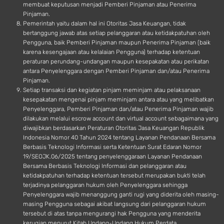
membuat keputusan menjadi Pemberi Pinjaman atau Penerima
Pinjaman.
Pemerintah yaitu dalam hal ini Otoritas Jasa Keuangan, tidak
bertanggung jawab atas setiap pelanggaran atau ketidakpatuhan oleh
Pengguna, baik Pemberi Pinjaman maupun Penerima Pinjaman (baik
karena kesengajaan atau kelalaian Pengguna) terhadap ketentuan
peraturan perundang-undangan maupun kesepakatan atau perikatan
antara Penyelenggara dengan Pemberi Pinjaman dan/atau Penerima
Pinjaman.
Setiap transaksi dan kegiatan pinjam meminjam atau pelaksanaan
kesepakatan mengenai pinjam meminjam antara atau yang melibatkan
Penyelenggara, Pemberi Pinjaman dan/atau Penerima Pinjaman wajib
dilakukan melalui escrow account dan virtual account sebagaimana yang
diwajibkan berdasarkan Peraturan Otoritas Jasa Keuangan Republik
Indonesia Nomor 40 Tahun 2024 tentang Layanan Pendanaan Bersama
Berbasis Teknologi Informasi serta Ketentuan Surat Edaran Nomor
19/SEOJK.06/2025 tentang penyelenggaraan Layanan Pendanaan
Bersama Berbasis Teknologi Informasi dan pelanggaran atau
ketidakpatuhan terhadap ketentuan tersebut merupakan bukti telah
terjadinya pelanggaran hukum oleh Penyelenggara sehingga
Penyelenggara wajib menanggung ganti rugi yang diderita oleh masing-
masing Pengguna sebagai akibat langsung dari pelanggaran hukum
tersebut di atas tanpa mengurangi hak Pengguna yang menderita
kerugian menurut Kitab Undang-Undang Hukum Perdata.