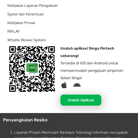
Kebijakan Layanan Pengaduan
Syarat dan Ketentuan
Kebijakan Privasi
RIPLAY
Whistle Blower System
Unduh aplikasi Singa Fintech
sekarang!
Tersedia di iOS dan Android untuk
mempermudah pengajuan pinjaman
Sobat Singa!
A
A
p
n
p
d
Unduh Aplikasi
l
r
e
o
Penyangkalan Resiko
i
d
Layanan Pinjam Meminjam Berbasis Teknologi Informasi merupakan