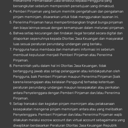
mekanisme Pemanfaatan Data tersebut kepada Pengguna yang
bersangkutan sebelum memperoleh persetujuan yang dimaksud.
Pemberi Pinjaman yang belum memiliki pengetahuan dan pengalaman
pinjam meminjam, disarankan untuk tidak menggunakan layanan ini.
Penerima Pinjaman harus mempertimbangkan tingkat bunga pinjaman
dan biaya lainnya sesuai dengan kemampuan dalam melunasi pinjaman.
Bahwa setiap kecurangan dan tindakan ilegal tercatat secara digital dan
dilaporkan sepenuhnya kepada Otoritas Jasa Keuangan dan masyarakat
luas sesuai peraturan perundang-undangan yang berlaku.
Pengguna harus membaca dan memahami informasi ini sebelum
membuat keputusan menjadi Pemberi Pinjaman atau Penerima
Pinjaman.
Pemerintah yaitu dalam hal ini Otoritas Jasa Keuangan, tidak
bertanggung jawab atas setiap pelanggaran atau ketidakpatuhan oleh
Pengguna, baik Pemberi Pinjaman maupun Penerima Pinjaman (baik
karena kesengajaan atau kelalaian Pengguna) terhadap ketentuan
peraturan perundang-undangan maupun kesepakatan atau perikatan
antara Penyelenggara dengan Pemberi Pinjaman dan/atau Penerima
Pinjaman.
Setiap transaksi dan kegiatan pinjam meminjam atau pelaksanaan
kesepakatan mengenai pinjam meminjam antara atau yang melibatkan
Penyelenggara, Pemberi Pinjaman dan/atau Penerima Pinjaman wajib
dilakukan melalui escrow account dan virtual account sebagaimana yang
diwajibkan berdasarkan Peraturan Otoritas Jasa Keuangan Republik