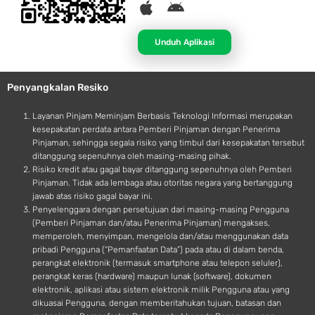
A
A
p
n
p
d
Unduh Aplikasi
l
r
e
o
Penyangkalan Resiko
i
d
Layanan Pinjam Meminjam Berbasis Teknologi Informasi merupakan
kesepakatan perdata antara Pemberi Pinjaman dengan Penerima
Pinjaman, sehingga segala risiko yang timbul dari kesepakatan tersebut
ditanggung sepenuhnya oleh masing-masing pihak.
Risiko kredit atau gagal bayar ditanggung sepenuhnya oleh Pemberi
Pinjaman. Tidak ada lembaga atau otoritas negara yang bertanggung
jawab atas risiko gagal bayar ini.
Penyelenggara dengan persetujuan dari masing-masing Pengguna
(Pemberi Pinjaman dan/atau Penerima Pinjaman) mengakses,
memperoleh, menyimpan, mengelola dan/atau menggunakan data
pribadi Pengguna (“Pemanfaatan Data”) pada atau di dalam benda,
perangkat elektronik (termasuk smartphone atau telepon seluler),
perangkat keras (hardware) maupun lunak (software), dokumen
elektronik, aplikasi atau sistem elektronik milik Pengguna atau yang
dikuasai Pengguna, dengan memberitahukan tujuan, batasan dan