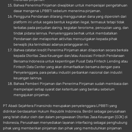
Bahwa Penerima Pinjaman diwajibkan untuk mempelajari pengetahuan
dasar mengenai LPBBTI sebelum menerima pinjaman.
Pengguna Pendanaan dilarang menggunakan dana yang diperoleh dari
platform ini untuk segala bentuk kegiatan ilegal, termasuk tetapi tidak
terbatas pada perjudian daring, kegiatan terorisme, pencucian uang, dan
tindak pidana lainnya. Penyelenggara berhak untuk membatalkan
Pendanaan dan melaporkan aktivitas mencurigakan kepada pihak
berwajib jika terindikasi adanya pelanggaran ini.
Bahwa catatan kredit Penerima Pinjaman akan dilaporkan secara berkala
kepada Otoritas Jasa Keuangan dan/atau Asosiasi Fintech Pendanaan
Bersama Indonesia untuk kepentingan Pusat Data Fintech Lending atau
Fintech Data Center yang akan dimanfaatkan bersama dengan para
Penyelenggara, para pelaku industri perbankan nasional dan industri
keuangan lainnya.
Bahwa Pemberi Pinjaman dan Penerima Pinjaman sudah membaca dan
mempelajari setiap syarat dan ketentuan yang berlaku sebelum
mengajukan pinjaman.
PT Abadi Sejahtera Finansindo merupakan penyelenggara LPBBTI yang
didirikan berdasarkan Hukum Republik Indonesia. Berdiri sebagai perusahaan
yang telah diatur oleh dan dalam pengawasan Otoritas Jasa Keuangan (OJK) di
Indonesia, Perusahaan menyediakan layanan interfacing sebagai penghubung
pihak yang memberikan pinjaman dan pihak yang membutuhkan pinjaman