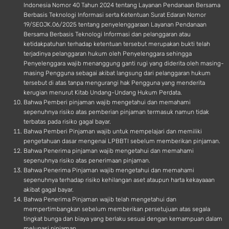
Indonesia Nomor 40 Tahun 2024 tentang Layanan Pendanaan Bersama
Berbasis Teknologi Informasi serta Ketentuan Surat Edaran Nomor
19/SEOJK.06/2025 tentang penyelenggaraan Layanan Pendanaan
Bersama Berbasis Teknologi Informasi dan pelanggaran atau
ketidakpatuhan terhadap ketentuan tersebut merupakan bukti telah
terjadinya pelanggaran hukum oleh Penyelenggara sehingga
Penyelenggara wajib menanggung ganti rugi yang diderita oleh masing-
masing Pengguna sebagai akibat langsung dari pelanggaran hukum
tersebut di atas tanpa mengurangi hak Pengguna yang menderita
kerugian menurut Kitab Undang-Undang Hukum Perdata.
Bahwa Pemberi pinjaman wajib mengetahui dan memahami
sepenuhnya risiko atas pemberian pinjaman termasuk namun tidak
terbatas pada risiko gagal bayar.
Bahwa Pemberi Pinjaman wajib untuk mempelajari dan memiliki
pengetahuan dasar mengenai LPBBTI sebelum memberikan pinjaman.
Bahwa Penerima pinjaman wajib mengetahui dan memahami
sepenuhnya risiko atas penerimaan pinjaman.
Bahwa Penerima Pinjaman wajib mengetahui dan memahami
sepenuhnya terhadap risiko kehilangan aset ataupun harta kekayaaan
akibat gagal bayar.
Bahwa Penerima Pinjaman wajib telah mengetahui dan
mempertimbangkan sebelum memberikan persetujuan atas segala
tingkat bunga dan biaya yang berlaku sesuai dengan kemampuan dalam
melunasi pinjaman.