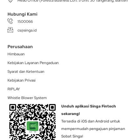
Head Office (Foresta Business Loft 5 Unit 30 Tangerang, Banten
m
-
r
f
Hubungi Kami
1500066
cs@singa.id
Perusahaan
Himbauan
Kebijakan Layanan Pengaduan
Syarat dan Ketentuan
Kebijakan Privasi
RIPLAY
Whistle Blower System
Unduh aplikasi Singa Fintech
sekarang!
Tersedia di iOS dan Android untuk
mempermudah pengajuan pinjaman
Sobat Singa!