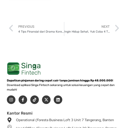
Prev
N
PREVIOUS
NEXT
4 Tips Finansial dari Drama Korea Itaewon Class yang Bisa Diikuti
Ingin Hidup Sehat, Yuk Coba 4 Tips Praktis Ini!
Dapatkan pinjaman daring cepat cair tanpa jaminan hingga Rp 48.000.000!
Download aplikasi Singa Fintech sekarang untuk solusi keuangan yang cepat dan
mudah!
I
F
T
X
L
n
a
i
-
i
s
c
k
t
n
t
e
t
w
k
a
b
o
i
e
Kantor Resmi
g
o
k
t
d
Operational (Foresta Business Loft 3 Unit 7 Tangerang, Banten
r
o
t
i
a
k
e
n