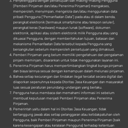
Penyelenggara dengan persetujuan dari masing-masing Pengguna
(Pemberi Pinjaman dan/atau Penerima Pinjaman) mengakses,
memperoleh, menyimpan, mengelola dan/atau menggunakan data
pribadi Pengguna (“Pemanfaatan Data”) pada atau di dalam benda,
perangkat elektronik (termasuk smartphone atau telepon seluler),
perangkat keras (hardware) maupun lunak (software), dokumen
elektronik, aplikasi atau sistem elektronik milik Pengguna atau yang
dikuasai Pengguna, dengan memberitahukan tujuan, batasan dan
mekanisme Pemanfaatan Data tersebut kepada Pengguna yang
bersangkutan sebelum memperoleh persetujuan yang dimaksud.
Pemberi Pinjaman yang belum memiliki pengetahuan dan pengalaman
pinjam meminjam, disarankan untuk tidak menggunakan layanan ini.
Penerima Pinjaman harus mempertimbangkan tingkat bunga pinjaman
dan biaya lainnya sesuai dengan kemampuan dalam melunasi pinjaman.
Bahwa setiap kecurangan dan tindakan ilegal tercatat secara digital dan
dilaporkan sepenuhnya kepada Otoritas Jasa Keuangan dan masyarakat
luas sesuai peraturan perundang-undangan yang berlaku.
Pengguna harus membaca dan memahami informasi ini sebelum
membuat keputusan menjadi Pemberi Pinjaman atau Penerima
Pinjaman.
Pemerintah yaitu dalam hal ini Otoritas Jasa Keuangan, tidak
bertanggung jawab atas setiap pelanggaran atau ketidakpatuhan oleh
Pengguna, baik Pemberi Pinjaman maupun Penerima Pinjaman (baik
karena kesengajaan atau kelalaian Pengguna) terhadap ketentuan