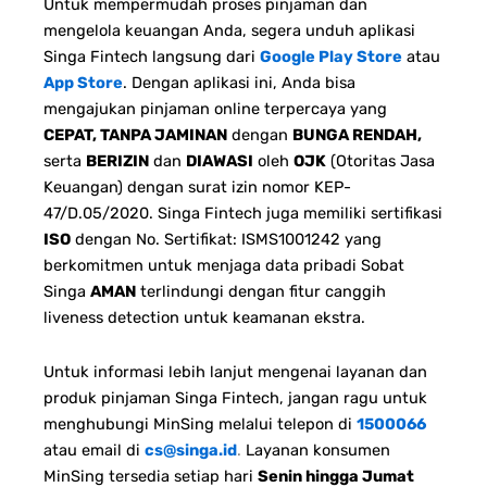
Untuk mempermudah proses pinjaman dan
mengelola keuangan Anda, segera unduh aplikasi
Singa Fintech langsung dari
Google Play Store
atau
App Store
. Dengan aplikasi ini, Anda bisa
mengajukan pinjaman online terpercaya yang
CEPAT, TANPA JAMINAN
dengan
BUNGA RENDAH,
serta
BERIZIN
dan
DIAWASI
oleh
OJK
(Otoritas Jasa
Keuangan) dengan surat izin nomor KEP-
47/D.05/2020. Singa Fintech juga memiliki sertifikasi
ISO
dengan No. Sertifikat: ISMS1001242 yang
berkomitmen untuk menjaga data pribadi Sobat
Singa
AMAN
terlindungi dengan fitur canggih
liveness detection untuk keamanan ekstra.
Untuk informasi lebih lanjut mengenai layanan dan
produk pinjaman Singa Fintech, jangan ragu untuk
menghubungi MinSing melalui telepon di
1500066
atau email di
cs@singa.id
.
Layanan konsumen
MinSing tersedia setiap hari
Senin hingga Jumat