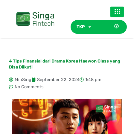
Skip
to
content
TKP
4 Tips Finansial dari Drama Korea Itaewon Class yang
Bisa Diikuti
MinSing
September 22, 2024
1:48 pm
No Comments