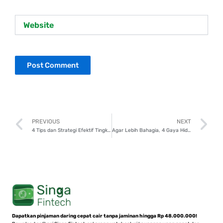
Website
Prev
N
PREVIOUS
NEXT
4 Tips dan Strategi Efektif Tingkatkan Literasi Keuangan di Indonesia
Agar Lebih Bahagia, 4 Gaya Hidup Minimalis Ini Wajib Coba!
Dapatkan pinjaman daring cepat cair tanpa jaminan hingga Rp 48.000.000!