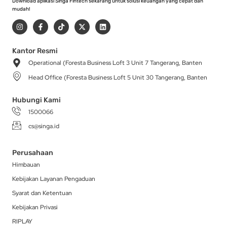
Download aplikasi Singa Fintech sekarang untuk solusi keuangan yang cepat dan
mudah!
I
F
T
X
L
n
a
i
-
i
s
c
k
t
n
t
e
t
w
k
a
b
o
i
e
Kantor Resmi
g
o
k
t
d
Operational (Foresta Business Loft 3 Unit 7 Tangerang, Banten
r
o
t
i
a
k
e
n
Head Office (Foresta Business Loft 5 Unit 30 Tangerang, Banten
m
-
r
f
Hubungi Kami
1500066
cs@singa.id
Perusahaan
Himbauan
Kebijakan Layanan Pengaduan
Syarat dan Ketentuan
Kebijakan Privasi
RIPLAY