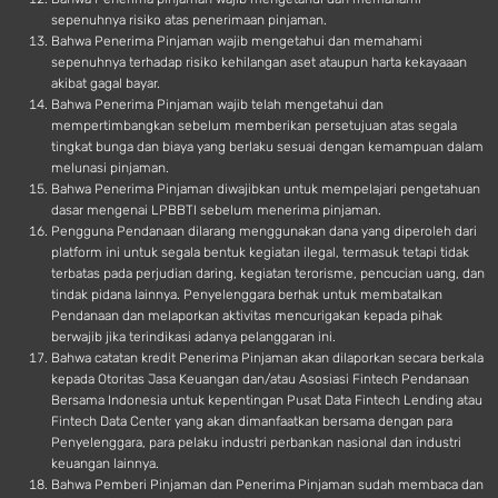
sepenuhnya risiko atas penerimaan pinjaman.
Bahwa Penerima Pinjaman wajib mengetahui dan memahami
sepenuhnya terhadap risiko kehilangan aset ataupun harta kekayaaan
akibat gagal bayar.
Bahwa Penerima Pinjaman wajib telah mengetahui dan
mempertimbangkan sebelum memberikan persetujuan atas segala
tingkat bunga dan biaya yang berlaku sesuai dengan kemampuan dalam
melunasi pinjaman.
Bahwa Penerima Pinjaman diwajibkan untuk mempelajari pengetahuan
dasar mengenai LPBBTI sebelum menerima pinjaman.
Pengguna Pendanaan dilarang menggunakan dana yang diperoleh dari
platform ini untuk segala bentuk kegiatan ilegal, termasuk tetapi tidak
terbatas pada perjudian daring, kegiatan terorisme, pencucian uang, dan
tindak pidana lainnya. Penyelenggara berhak untuk membatalkan
Pendanaan dan melaporkan aktivitas mencurigakan kepada pihak
berwajib jika terindikasi adanya pelanggaran ini.
Bahwa catatan kredit Penerima Pinjaman akan dilaporkan secara berkala
kepada Otoritas Jasa Keuangan dan/atau Asosiasi Fintech Pendanaan
Bersama Indonesia untuk kepentingan Pusat Data Fintech Lending atau
Fintech Data Center yang akan dimanfaatkan bersama dengan para
Penyelenggara, para pelaku industri perbankan nasional dan industri
keuangan lainnya.
Bahwa Pemberi Pinjaman dan Penerima Pinjaman sudah membaca dan