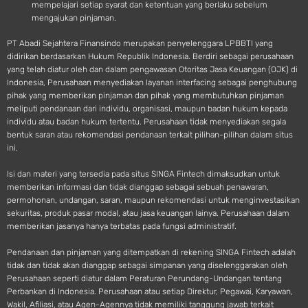
mempelajari setiap syarat dan ketentuan yang berlaku sebelum
mengajukan pinjaman.
PT Abadi Sejahtera Finansindo merupakan penyelenggara LPBBTI yang
didirikan berdasarkan Hukum Republik Indonesia. Berdiri sebagai perusahaan
yang telah diatur oleh dan dalam pengawasan Otoritas Jasa Keuangan (OJK) di
Indonesia, Perusahaan menyediakan layanan interfacing sebagai penghubung
pihak yang memberikan pinjaman dan pihak yang membutuhkan pinjaman
meliputi pendanaan dari individu, organisasi, maupun badan hukum kepada
individu atau badan hukum tertentu. Perusahaan tidak menyediakan segala
bentuk saran atau rekomendasi pendanaan terkait pilihan-pilihan dalam situs
ini.
Isi dan materi yang tersedia pada situs SINGA Fintech dimaksudkan untuk
memberikan informasi dan tidak dianggap sebagai sebuah penawaran,
permohonan, undangan, saran, maupun rekomendasi untuk menginvestasikan
sekuritas, produk pasar modal, atau jasa keuangan lainya. Perusahaan dalam
memberikan jasanya hanya terbatas pada fungsi administratif.
Pendanaan dan pinjaman yang ditempatkan di rekening SINGA Fintech adalah
tidak dan tidak akan dianggap sebagai simpanan yang diselenggarakan oleh
Perusahaan seperti diatur dalam Peraturan Perundang-Undangan tentang
Perbankan di Indonesia. Perusahaan atau setiap Direktur, Pegawai, Karyawan,
Wakil, Afiliasi, atau Agen-Agennya tidak memiliki tanggung jawab terkait