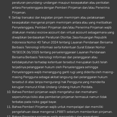
peraturan perundang-undangan maupun kesepakatan atau perikatan
antara Penyelenggara dengan Pemberi Pinjaman dan/atau Penerima
Pinjaman.
Setiap transaksi dan kegiatan pinjam meminjam atau pelaksanaan
kesepakatan mengenai pinjam meminjam antara atau yang melibatkan
Penyelenggara, Pemberi Pinjaman dan/atau Penerima Pinjaman wajib
dilakukan melalui escrow account dan virtual account sebagaimana yang
diwajibkan berdasarkan Peraturan Otoritas Jasa Keuangan Republik
Indonesia Nomor 40 Tahun 2024 tentang Layanan Pendanaan Bersama
Berbasis Teknologi Informasi serta Ketentuan Surat Edaran Nomor
19/SEOJK.06/2025 tentang penyelenggaraan Layanan Pendanaan
Bersama Berbasis Teknologi Informasi dan pelanggaran atau
ketidakpatuhan terhadap ketentuan tersebut merupakan bukti telah
terjadinya pelanggaran hukum oleh Penyelenggara sehingga
Penyelenggara wajib menanggung ganti rugi yang diderita oleh masing-
masing Pengguna sebagai akibat langsung dari pelanggaran hukum
tersebut di atas tanpa mengurangi hak Pengguna yang menderita
kerugian menurut Kitab Undang-Undang Hukum Perdata.
Bahwa Pemberi pinjaman wajib mengetahui dan memahami
sepenuhnya risiko atas pemberian pinjaman termasuk namun tidak
terbatas pada risiko gagal bayar.
Bahwa Pemberi Pinjaman wajib untuk mempelajari dan memiliki
pengetahuan dasar mengenai LPBBTI sebelum memberikan pinjaman.
Bahwa Penerima pinjaman wajib mengetahui dan memahami