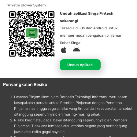
Whistle Blower System
Unduh aplikasi Singa Fintech
sekarang!
Tersedia di iOS dan Android untuk
mempermudah pengajuan pinjaman
Sobat Singa!
A
A
p
n
p
d
Unduh Aplikasi
l
r
e
o
Penyangkalan Resiko
i
d
Layanan Pinjam Meminjam Berbasis Teknologi Informasi merupakan
kesepakatan perdata antara Pemberi Pinjaman dengan Penerima
Pinjaman, sehingga segala risiko yang timbul dari kesepakatan tersebut
ditanggung sepenuhnya oleh masing-masing pihak.
Risiko kredit atau gagal bayar ditanggung sepenuhnya oleh Pemberi
Pinjaman. Tidak ada lembaga atau otoritas negara yang bertanggung
jawab atas risiko gagal bayar ini.