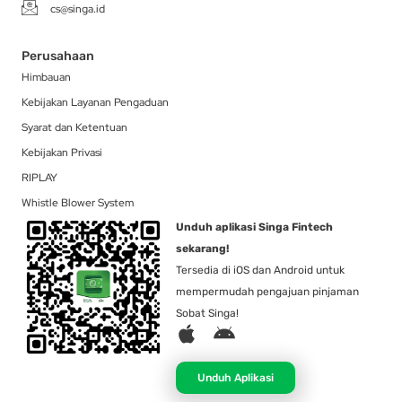
cs@singa.id
Perusahaan
Himbauan
Kebijakan Layanan Pengaduan
Syarat dan Ketentuan
Kebijakan Privasi
RIPLAY
Whistle Blower System
Unduh aplikasi Singa Fintech
sekarang!
Tersedia di iOS dan Android untuk
mempermudah pengajuan pinjaman
Sobat Singa!
A
A
p
n
p
d
Unduh Aplikasi
l
r