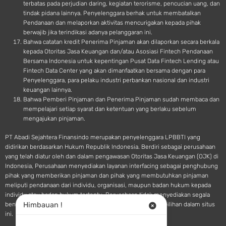
terbatas pada perjudian daring, kegiatan terorisme, pencucian uang, dan
tindak pidana lainnya. Penyelenggara berhak untuk membatalkan
Pendanaan dan melaporkan aktivitas mencurigakan kepada pihak
berwajib jika terindikasi adanya pelanggaran ini.
Bahwa catatan kredit Penerima Pinjaman akan dilaporkan secara berkala
kepada Otoritas Jasa Keuangan dan/atau Asosiasi Fintech Pendanaan
Bersama Indonesia untuk kepentingan Pusat Data Fintech Lending atau
Fintech Data Center yang akan dimanfaatkan bersama dengan para
Penyelenggara, para pelaku industri perbankan nasional dan industri
keuangan lainnya.
Bahwa Pemberi Pinjaman dan Penerima Pinjaman sudah membaca dan
mempelajari setiap syarat dan ketentuan yang berlaku sebelum
mengajukan pinjaman.
PT Abadi Sejahtera Finansindo merupakan penyelenggara LPBBTI yang
didirikan berdasarkan Hukum Republik Indonesia. Berdiri sebagai perusahaan
yang telah diatur oleh dan dalam pengawasan Otoritas Jasa Keuangan (OJK) di
Indonesia, Perusahaan menyediakan layanan interfacing sebagai penghubung
pihak yang memberikan pinjaman dan pihak yang membutuhkan pinjaman
meliputi pendanaan dari individu, organisasi, maupun badan hukum kepada
individu atau badan hukum tertentu. Perusahaan tidak menyediakan segala
Himbauan !
bentuk saran atau rekomendasi pendanaan terkait pilihan-pilihan dalam situs
ini.