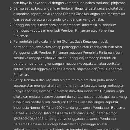
dan biaya lainnya sesuai dengan kemampuan dalam melunasi pinjaman.
Bahwa setiap kecurangan dan tindakan ilegal tercatat secara digital dan
dilaporkan sepenuhnya kepada Otoritas Jasa Keuangan dan masyarakat
luas sesuai peraturan perundang-undangan yang berlaku.
Pengguna harus membaca dan memahami informasi ini sebelum
membuat keputusan menjadi Pemberi Pinjaman atau Penerima
Pinjaman.
Pemerintah yaitu dalam hal ini Otoritas Jasa Keuangan, tidak
bertanggung jawab atas setiap pelanggaran atau ketidakpatuhan oleh
Pengguna, baik Pemberi Pinjaman maupun Penerima Pinjaman (baik
karena kesengajaan atau kelalaian Pengguna) terhadap ketentuan
peraturan perundang-undangan maupun kesepakatan atau perikatan
antara Penyelenggara dengan Pemberi Pinjaman dan/atau Penerima
Pinjaman.
Setiap transaksi dan kegiatan pinjam meminjam atau pelaksanaan
kesepakatan mengenai pinjam meminjam antara atau yang melibatkan
Penyelenggara, Pemberi Pinjaman dan/atau Penerima Pinjaman wajib
dilakukan melalui escrow account dan virtual account sebagaimana yang
diwajibkan berdasarkan Peraturan Otoritas Jasa Keuangan Republik
Indonesia Nomor 40 Tahun 2024 tentang Layanan Pendanaan Bersama
Berbasis Teknologi Informasi serta Ketentuan Surat Edaran Nomor
19/SEOJK.06/2025 tentang penyelenggaraan Layanan Pendanaan
Bersama Berbasis Teknologi Informasi dan pelanggaran atau
ketidakpatuhan terhadap ketentuan tersebut merupakan bukti telah