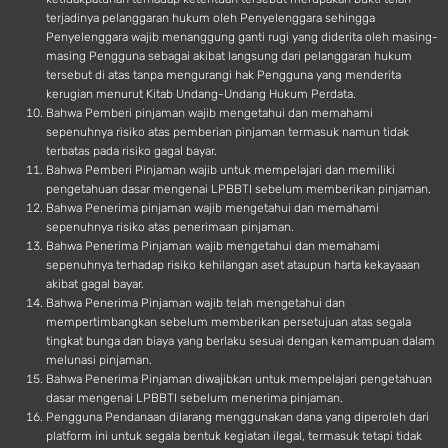
terjadinya pelanggaran hukum oleh Penyelenggara sehingga
Penyelenggara wajib menanggung ganti rugi yang diderita oleh masing-
masing Pengguna sebagai akibat langsung dari pelanggaran hukum
tersebut di atas tanpa mengurangi hak Pengguna yang menderita
kerugian menurut Kitab Undang-Undang Hukum Perdata.
Bahwa Pemberi pinjaman wajib mengetahui dan memahami
sepenuhnya risiko atas pemberian pinjaman termasuk namun tidak
terbatas pada risiko gagal bayar.
Bahwa Pemberi Pinjaman wajib untuk mempelajari dan memiliki
pengetahuan dasar mengenai LPBBTI sebelum memberikan pinjaman.
Bahwa Penerima pinjaman wajib mengetahui dan memahami
sepenuhnya risiko atas penerimaan pinjaman.
Bahwa Penerima Pinjaman wajib mengetahui dan memahami
sepenuhnya terhadap risiko kehilangan aset ataupun harta kekayaaan
akibat gagal bayar.
Bahwa Penerima Pinjaman wajib telah mengetahui dan
mempertimbangkan sebelum memberikan persetujuan atas segala
tingkat bunga dan biaya yang berlaku sesuai dengan kemampuan dalam
melunasi pinjaman.
Bahwa Penerima Pinjaman diwajibkan untuk mempelajari pengetahuan
dasar mengenai LPBBTI sebelum menerima pinjaman.
Pengguna Pendanaan dilarang menggunakan dana yang diperoleh dari
platform ini untuk segala bentuk kegiatan ilegal, termasuk tetapi tidak