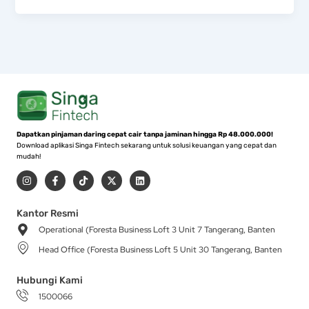
Dapatkan pinjaman daring cepat cair tanpa jaminan hingga Rp 48.000.000!
Download aplikasi Singa Fintech sekarang untuk solusi keuangan yang cepat dan
mudah!
I
F
T
X
L
n
a
i
-
i
s
c
k
t
n
t
e
t
w
k
a
b
o
i
e
Kantor Resmi
g
o
k
t
d
Operational (Foresta Business Loft 3 Unit 7 Tangerang, Banten
r
o
t
i
a
k
e
n
Head Office (Foresta Business Loft 5 Unit 30 Tangerang, Banten
m
-
r
f
Hubungi Kami
1500066