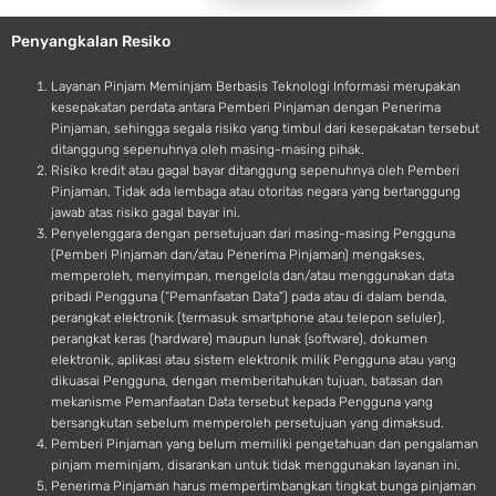
e
o
Penyangkalan Resiko
i
d
Layanan Pinjam Meminjam Berbasis Teknologi Informasi merupakan
kesepakatan perdata antara Pemberi Pinjaman dengan Penerima
Pinjaman, sehingga segala risiko yang timbul dari kesepakatan tersebut
ditanggung sepenuhnya oleh masing-masing pihak.
Risiko kredit atau gagal bayar ditanggung sepenuhnya oleh Pemberi
Pinjaman. Tidak ada lembaga atau otoritas negara yang bertanggung
jawab atas risiko gagal bayar ini.
Penyelenggara dengan persetujuan dari masing-masing Pengguna
(Pemberi Pinjaman dan/atau Penerima Pinjaman) mengakses,
memperoleh, menyimpan, mengelola dan/atau menggunakan data
pribadi Pengguna (“Pemanfaatan Data”) pada atau di dalam benda,
perangkat elektronik (termasuk smartphone atau telepon seluler),
perangkat keras (hardware) maupun lunak (software), dokumen
elektronik, aplikasi atau sistem elektronik milik Pengguna atau yang
dikuasai Pengguna, dengan memberitahukan tujuan, batasan dan
mekanisme Pemanfaatan Data tersebut kepada Pengguna yang
bersangkutan sebelum memperoleh persetujuan yang dimaksud.
Pemberi Pinjaman yang belum memiliki pengetahuan dan pengalaman
pinjam meminjam, disarankan untuk tidak menggunakan layanan ini.
Penerima Pinjaman harus mempertimbangkan tingkat bunga pinjaman