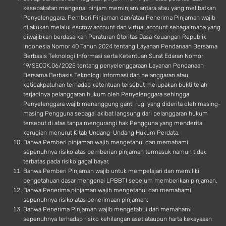
kesepakatan mengenai pinjam meminjam antara atau yang melibatkan
Penyelenggara, Pemberi Pinjaman dan/atau Penerima Pinjaman wajib
dilakukan melalui escrow account dan virtual account sebagaimana yang
diwajibkan berdasarkan Peraturan Otoritas Jasa Keuangan Republik
Indonesia Nomor 40 Tahun 2024 tentang Layanan Pendanaan Bersama
Berbasis Teknologi Informasi serta Ketentuan Surat Edaran Nomor
19/SEOJK.06/2025 tentang penyelenggaraan Layanan Pendanaan
Bersama Berbasis Teknologi Informasi dan pelanggaran atau
ketidakpatuhan terhadap ketentuan tersebut merupakan bukti telah
terjadinya pelanggaran hukum oleh Penyelenggara sehingga
Penyelenggara wajib menanggung ganti rugi yang diderita oleh masing-
masing Pengguna sebagai akibat langsung dari pelanggaran hukum
tersebut di atas tanpa mengurangi hak Pengguna yang menderita
kerugian menurut Kitab Undang-Undang Hukum Perdata.
Bahwa Pemberi pinjaman wajib mengetahui dan memahami
sepenuhnya risiko atas pemberian pinjaman termasuk namun tidak
terbatas pada risiko gagal bayar.
Bahwa Pemberi Pinjaman wajib untuk mempelajari dan memiliki
pengetahuan dasar mengenai LPBBTI sebelum memberikan pinjaman.
Bahwa Penerima pinjaman wajib mengetahui dan memahami
sepenuhnya risiko atas penerimaan pinjaman.
Bahwa Penerima Pinjaman wajib mengetahui dan memahami
sepenuhnya terhadap risiko kehilangan aset ataupun harta kekayaaan