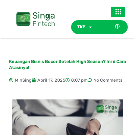
Skip
to
content
TKP
Keuangan Bisnis Bocor Setelah High Season? Ini 6 Cara
Atasinya!
MinSing
April 17, 2025
8:07 pm
No Comments