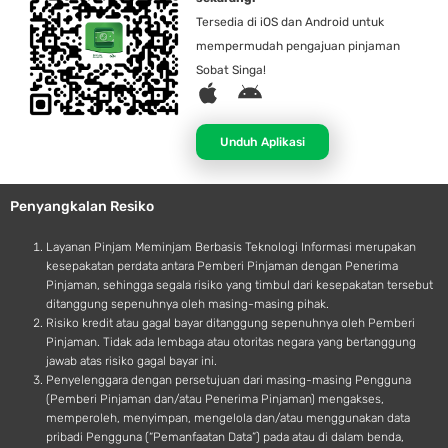
Tersedia di iOS dan Android untuk
mempermudah pengajuan pinjaman
Sobat Singa!
A
A
p
n
p
d
Unduh Aplikasi
l
r
e
o
Penyangkalan Resiko
i
d
Layanan Pinjam Meminjam Berbasis Teknologi Informasi merupakan
kesepakatan perdata antara Pemberi Pinjaman dengan Penerima
Pinjaman, sehingga segala risiko yang timbul dari kesepakatan tersebut
ditanggung sepenuhnya oleh masing-masing pihak.
Risiko kredit atau gagal bayar ditanggung sepenuhnya oleh Pemberi
Pinjaman. Tidak ada lembaga atau otoritas negara yang bertanggung
jawab atas risiko gagal bayar ini.
Penyelenggara dengan persetujuan dari masing-masing Pengguna
(Pemberi Pinjaman dan/atau Penerima Pinjaman) mengakses,
memperoleh, menyimpan, mengelola dan/atau menggunakan data
pribadi Pengguna (“Pemanfaatan Data”) pada atau di dalam benda,