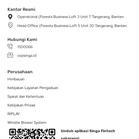
s
c
k
t
n
t
e
t
w
k
a
b
o
i
e
Kantor Resmi
g
o
k
t
d
Operational (Foresta Business Loft 3 Unit 7 Tangerang, Banten
r
o
t
i
a
k
e
n
Head Office (Foresta Business Loft 5 Unit 30 Tangerang, Banten
m
-
r
f
Hubungi Kami
1500066
cs@singa.id
Perusahaan
Himbauan
Kebijakan Layanan Pengaduan
Syarat dan Ketentuan
Kebijakan Privasi
RIPLAY
Whistle Blower System
Unduh aplikasi Singa Fintech
sekarang!