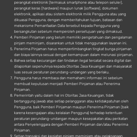
perangkat elektronik (termasuk smartphone atau telepon seluler),
perangkat keras (hardware) maupun lunak (software), dokumen
elektronik, aplikasi atau sistem elektronik milik Pengguna atau yang
dikuasai Pengguna, dengan memberitahukan tujuan, batasan dan
mekanisme Pemanfaatan Data tersebut kepada Pengguna yang
bersangkutan sebelum memperoleh persetujuan yang dimaksud.
Pemberi Pinjaman yang belum memiliki pengetahuan dan pengalaman
pinjam meminjam, disarankan untuk tidak menggunakan layanan ini.
Penerima Pinjaman harus mempertimbangkan tingkat bunga pinjaman
dan biaya lainnya sesuai dengan kemampuan dalam melunasi pinjaman.
Bahwa setiap kecurangan dan tindakan ilegal tercatat secara digital dan
dilaporkan sepenuhnya kepada Otoritas Jasa Keuangan dan masyarakat
luas sesuai peraturan perundang-undangan yang berlaku.
Pengguna harus membaca dan memahami informasi ini sebelum
membuat keputusan menjadi Pemberi Pinjaman atau Penerima
Pinjaman.
Pemerintah yaitu dalam hal ini Otoritas Jasa Keuangan, tidak
bertanggung jawab atas setiap pelanggaran atau ketidakpatuhan oleh
Pengguna, baik Pemberi Pinjaman maupun Penerima Pinjaman (baik
karena kesengajaan atau kelalaian Pengguna) terhadap ketentuan
peraturan perundang-undangan maupun kesepakatan atau perikatan
antara Penyelenggara dengan Pemberi Pinjaman dan/atau Penerima
Pinjaman.
Setiap transaksi dan kegiatan pinjam meminjam atau pelaksanaan