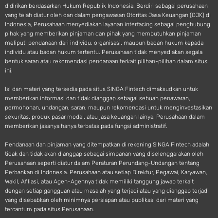
didirikan berdasarkan Hukum Republik Indonesia. Berdiri sebagai perusahaan
yang telah diatur oleh dan dalam pengawasan Otoritas Jasa Keuangan (OJK) di
Indonesia, Perusahaan menyediakan layanan interfacing sebagai penghubung
pihak yang memberikan pinjaman dan pihak yang membutuhkan pinjaman
meliputi pendanaan dari individu, organisasi, maupun badan hukum kepada
individu atau badan hukum tertentu. Perusahaan tidak menyediakan segala
bentuk saran atau rekomendasi pendanaan terkait pilihan-pilihan dalam situs
ini.
Isi dan materi yang tersedia pada situs SINGA Fintech dimaksudkan untuk
memberikan informasi dan tidak dianggap sebagai sebuah penawaran,
permohonan, undangan, saran, maupun rekomendasi untuk menginvestasikan
sekuritas, produk pasar modal, atau jasa keuangan lainya. Perusahaan dalam
memberikan jasanya hanya terbatas pada fungsi administratif.
Pendanaan dan pinjaman yang ditempatkan di rekening SINGA Fintech adalah
tidak dan tidak akan dianggap sebagai simpanan yang diselenggarakan oleh
Perusahaan seperti diatur dalam Peraturan Perundang-Undangan tentang
Perbankan di Indonesia. Perusahaan atau setiap Direktur, Pegawai, Karyawan,
Wakil, Afiliasi, atau Agen-Agennya tidak memiliki tanggung jawab terkait
dengan setiap gangguan atau masalah yang terjadi atau yang dianggap terjadi
yang disebabkan oleh minimnya persiapan atau publikasi dari materi yang
tercantum pada situs Perusahaan.