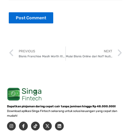
Prev
N
PREVIOUS
NEXT
Bisnis Franchise Masih Worth It! Ini 5 Alasannya!
Mulai Bisnis Online dari Nol? Ikuti 7 Langkah Dasar Ini!
Dapatkan pinjaman daring cepat cair tanpa jaminan hingga Rp 48.000.000!
Download aplikasi Singa Fintech sekarang untuk solusi keuangan yang cepat dan
mudah!
I
F
T
X
L
n
a
i
-
i