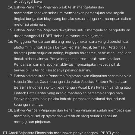
akibat gagal bayar.
Bahwa Penerima Pinjaman wajib telah mengetahui dan
mempertimbangkan sebelum memberikan persetujuan atas segala
tingkat bunga dan biaya yang berlaku sesuai dengan kemampuan dalam
melunasi pinjaman.
Bahwa Penerima Pinjaman diwajibkan untuk mempelajari pengetahuan
dasar mengenai LPBBTI sebelum menerima pinjaman.
Pengguna Pendanaan dilarang menggunakan dana yang diperoleh dari
platform ini untuk segala bentuk kegiatan ilegal, termasuk tetapi tidak
terbatas pada perjudian daring, kegiatan terorisme, pencucian uang, dan
tindak pidana lainnya. Penyelenggara berhak untuk membatalkan
Pendanaan dan melaporkan aktivitas mencurigakan kepada pihak
berwajib jika terindikasi adanya pelanggaran ini.
Bahwa catatan kredit Penerima Pinjaman akan dilaporkan secara berkala
kepada Otoritas Jasa Keuangan dan/atau Asosiasi Fintech Pendanaan
Bersama Indonesia untuk kepentingan Pusat Data Fintech Lending atau
Fintech Data Center yang akan dimanfaatkan bersama dengan para
Penyelenggara, para pelaku industri perbankan nasional dan industri
keuangan lainnya.
Bahwa Pemberi Pinjaman dan Penerima Pinjaman sudah membaca dan
mempelajari setiap syarat dan ketentuan yang berlaku sebelum
mengajukan pinjaman.
PT Abadi Sejahtera Finansindo merupakan penyelenggara LPBBTI yang