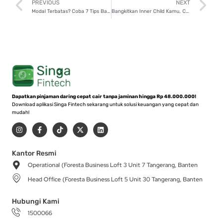
Prev
N
PREVIOUS
NEXT
Modal Terbatas? Coba 7 Tips Bangun Bisnis Online dari Nol!
Bangkitkan Inner Child Kamu, Coba 5 Playground Dewasa Terbaik di Jakarta
Dapatkan pinjaman daring cepat cair tanpa jaminan hingga Rp 48.000.000!
Download aplikasi Singa Fintech sekarang untuk solusi keuangan yang cepat dan
mudah!
I
F
T
X
L
n
a
i
-
i
s
c
k
t
n
t
e
t
w
k
a
b
o
i
e
Kantor Resmi
g
o
k
t
d
Operational (Foresta Business Loft 3 Unit 7 Tangerang, Banten
r
o
t
i
a
k
e
n
Head Office (Foresta Business Loft 5 Unit 30 Tangerang, Banten
m
-
r
f
Hubungi Kami
1500066