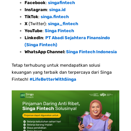
Facebook
:
singafintech
Instagram
:
singa.id
TikTok
:
singa.fintech
X
(Twitter):
singa_fintech
YouTube
:
Singa Fintech
LinkedIn
:
PT Abadi Sejahtera Finansindo
(Singa Fintech)
WhatsApp Channel:
Singa Fintech Indonesia
Tetap terhubung untuk mendapatkan solusi
keuangan yang terbaik dan terpercaya dari Singa
Fintech!
#LifeBetterWithSinga