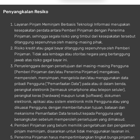
e
o
Penyangkalan Resiko
i
d
Layanan Pinjam Meminjam Berbasis Teknologi Informasi merupakan
kesepakatan perdata antara Pemberi Pinjaman dengan Penerima
Pinjaman, sehingga segala risiko yang timbul dari kesepakatan tersebut
ditanggung sepenuhnya oleh masing-masing pihak.
Risiko kredit atau gagal bayar ditanggung sepenuhnya oleh Pemberi
Pinjaman. Tidak ada lembaga atau otoritas negara yang bertanggung
jawab atas risiko gagal bayar ini.
Penyelenggara dengan persetujuan dari masing-masing Pengguna
(Pemberi Pinjaman dan/atau Penerima Pinjaman) mengakses,
memperoleh, menyimpan, mengelola dan/atau menggunakan data
pribadi Pengguna (“Pemanfaatan Data”) pada atau di dalam benda,
perangkat elektronik (termasuk smartphone atau telepon seluler),
perangkat keras (hardware) maupun lunak (software), dokumen
elektronik, aplikasi atau sistem elektronik milik Pengguna atau yang
dikuasai Pengguna, dengan memberitahukan tujuan, batasan dan
mekanisme Pemanfaatan Data tersebut kepada Pengguna yang
bersangkutan sebelum memperoleh persetujuan yang dimaksud.
Pemberi Pinjaman yang belum memiliki pengetahuan dan pengalaman
pinjam meminjam, disarankan untuk tidak menggunakan layanan ini.
Penerima Pinjaman harus mempertimbangkan tingkat bunga pinjaman