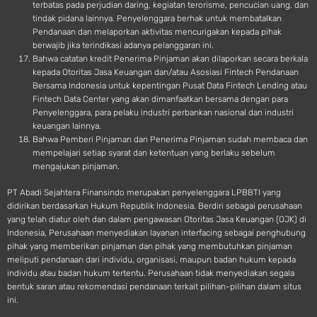
terbatas pada perjudian daring, kegiatan terorisme, pencucian uang, dan
tindak pidana lainnya. Penyelenggara berhak untuk membatalkan
Pendanaan dan melaporkan aktivitas mencurigakan kepada pihak
berwajib jika terindikasi adanya pelanggaran ini.
Bahwa catatan kredit Penerima Pinjaman akan dilaporkan secara berkala
kepada Otoritas Jasa Keuangan dan/atau Asosiasi Fintech Pendanaan
Bersama Indonesia untuk kepentingan Pusat Data Fintech Lending atau
Fintech Data Center yang akan dimanfaatkan bersama dengan para
Penyelenggara, para pelaku industri perbankan nasional dan industri
keuangan lainnya.
Bahwa Pemberi Pinjaman dan Penerima Pinjaman sudah membaca dan
mempelajari setiap syarat dan ketentuan yang berlaku sebelum
mengajukan pinjaman.
PT Abadi Sejahtera Finansindo merupakan penyelenggara LPBBTI yang
didirikan berdasarkan Hukum Republik Indonesia. Berdiri sebagai perusahaan
yang telah diatur oleh dan dalam pengawasan Otoritas Jasa Keuangan (OJK) di
Indonesia, Perusahaan menyediakan layanan interfacing sebagai penghubung
pihak yang memberikan pinjaman dan pihak yang membutuhkan pinjaman
meliputi pendanaan dari individu, organisasi, maupun badan hukum kepada
individu atau badan hukum tertentu. Perusahaan tidak menyediakan segala
bentuk saran atau rekomendasi pendanaan terkait pilihan-pilihan dalam situs
ini.