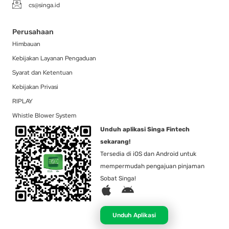
cs@singa.id
Perusahaan
Himbauan
Kebijakan Layanan Pengaduan
Syarat dan Ketentuan
Kebijakan Privasi
RIPLAY
Whistle Blower System
Unduh aplikasi Singa Fintech
sekarang!
Tersedia di iOS dan Android untuk
mempermudah pengajuan pinjaman
Sobat Singa!
A
A
p
n
p
d
Unduh Aplikasi
l
r