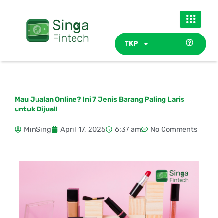
Skip
to
content
TKP
Mau Jualan Online? Ini 7 Jenis Barang Paling Laris
untuk Dijual!
MinSing
April 17, 2025
6:37 am
No Comments