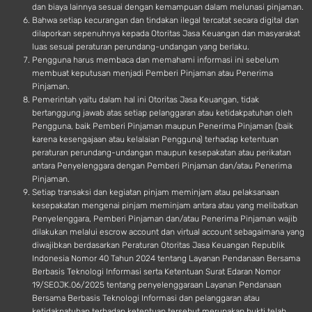
dan biaya lainnya sesuai dengan kemampuan dalam melunasi pinjaman.
Bahwa setiap kecurangan dan tindakan ilegal tercatat secara digital dan
dilaporkan sepenuhnya kepada Otoritas Jasa Keuangan dan masyarakat
luas sesuai peraturan perundang-undangan yang berlaku.
Pengguna harus membaca dan memahami informasi ini sebelum
membuat keputusan menjadi Pemberi Pinjaman atau Penerima
Pinjaman.
Pemerintah yaitu dalam hal ini Otoritas Jasa Keuangan, tidak
bertanggung jawab atas setiap pelanggaran atau ketidakpatuhan oleh
Pengguna, baik Pemberi Pinjaman maupun Penerima Pinjaman (baik
karena kesengajaan atau kelalaian Pengguna) terhadap ketentuan
peraturan perundang-undangan maupun kesepakatan atau perikatan
antara Penyelenggara dengan Pemberi Pinjaman dan/atau Penerima
Pinjaman.
Setiap transaksi dan kegiatan pinjam meminjam atau pelaksanaan
kesepakatan mengenai pinjam meminjam antara atau yang melibatkan
Penyelenggara, Pemberi Pinjaman dan/atau Penerima Pinjaman wajib
dilakukan melalui escrow account dan virtual account sebagaimana yang
diwajibkan berdasarkan Peraturan Otoritas Jasa Keuangan Republik
Indonesia Nomor 40 Tahun 2024 tentang Layanan Pendanaan Bersama
Berbasis Teknologi Informasi serta Ketentuan Surat Edaran Nomor
19/SEOJK.06/2025 tentang penyelenggaraan Layanan Pendanaan
Bersama Berbasis Teknologi Informasi dan pelanggaran atau
ketidakpatuhan terhadap ketentuan tersebut merupakan bukti telah