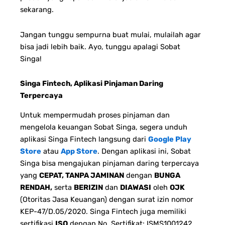
sekarang.
Jangan tunggu sempurna buat mulai, mulailah agar
bisa jadi lebih baik.
Ayo, tunggu apalagi Sobat
Singa!
Singa Fintech, Aplikasi Pinjaman Daring
Terpercaya
Untuk mempermudah proses pinjaman dan
mengelola keuangan Sobat Singa, segera unduh
aplikasi Singa Fintech langsung dari
Google Play
Store
atau
App Store
. Dengan aplikasi ini, Sobat
Singa bisa mengajukan pinjaman daring terpercaya
yang
CEPAT, TANPA JAMINAN
dengan
BUNGA
RENDAH,
serta
BERIZIN
dan
DIAWASI
oleh
OJK
(Otoritas Jasa Keuangan) dengan surat izin nomor
KEP-47/D.05/2020. Singa Fintech juga memiliki
sertifikasi
ISO
dengan No. Sertifikat: ISMS1001242