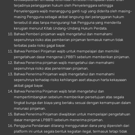
terjadinya pelanggaran hukum oleh Penyelenggara sehingga
Penyelenggara wajib menanggung ganti rugi yang diderita oleh masing-
masing Pengguna sebagai akibat langsung dari pelanggaran hukum
tersebut di atas tanpa mengurangi hak Pengguna yang menderita
kerugian menurut Kitab Undang-Undang Hukum Perdata.
Bahwa Pemberi pinjaman wajib mengetahui dan memahami
sepenuhnya risiko atas pemberian pinjaman termasuk namun tidak
terbatas pada risiko gagal bayar.
Bahwa Pemberi Pinjaman wajib untuk mempelajari dan memiliki
pengetahuan dasar mengenai LPBBTI sebelum memberikan pinjaman.
Bahwa Penerima pinjaman wajib mengetahui dan memahami
sepenuhnya risiko atas penerimaan pinjaman.
Bahwa Penerima Pinjaman wajib mengetahui dan memahami
sepenuhnya terhadap risiko kehilangan aset ataupun harta kekayaaan
akibat gagal bayar.
Bahwa Penerima Pinjaman wajib telah mengetahui dan
mempertimbangkan sebelum memberikan persetujuan atas segala
tingkat bunga dan biaya yang berlaku sesuai dengan kemampuan dalam
melunasi pinjaman.
Bahwa Penerima Pinjaman diwajibkan untuk mempelajari pengetahuan
dasar mengenai LPBBTI sebelum menerima pinjaman.
Pengguna Pendanaan dilarang menggunakan dana yang diperoleh dari
platform ini untuk segala bentuk kegiatan ilegal, termasuk tetapi tidak