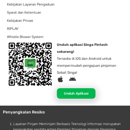
Kebijakan Layanan Pengaduan
Syarat dan Ketentuan
Kebijakan Privasi
RIPLAY
Whistle Blower System
Unduh aplikasi Singa Fintech
sekarang!
Tersedia di iOS dan Android untuk
mempermudah pengajuan pinjaman
Sobat Singa!
A
A
p
n
p
d
Unduh Aplikasi
l
r
e
o
Penyangkalan Resiko
i
d
Layanan Pinjam Meminjam Berbasis Teknologi Informasi merupakan
kesepakatan perdata antara Pemberi Pinjaman dengan Penerima