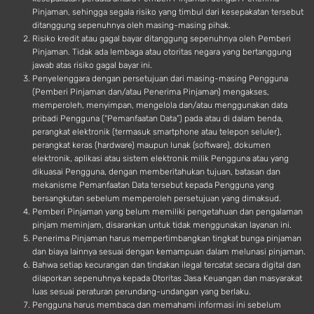
Pinjaman, sehingga segala risiko yang timbul dari kesepakatan tersebut
ditanggung sepenuhnya oleh masing-masing pihak.
Risiko kredit atau gagal bayar ditanggung sepenuhnya oleh Pemberi
Pinjaman. Tidak ada lembaga atau otoritas negara yang bertanggung
jawab atas risiko gagal bayar ini.
Penyelenggara dengan persetujuan dari masing-masing Pengguna
(Pemberi Pinjaman dan/atau Penerima Pinjaman) mengakses,
memperoleh, menyimpan, mengelola dan/atau menggunakan data
pribadi Pengguna (“Pemanfaatan Data”) pada atau di dalam benda,
perangkat elektronik (termasuk smartphone atau telepon seluler),
perangkat keras (hardware) maupun lunak (software), dokumen
elektronik, aplikasi atau sistem elektronik milik Pengguna atau yang
dikuasai Pengguna, dengan memberitahukan tujuan, batasan dan
mekanisme Pemanfaatan Data tersebut kepada Pengguna yang
bersangkutan sebelum memperoleh persetujuan yang dimaksud.
Pemberi Pinjaman yang belum memiliki pengetahuan dan pengalaman
pinjam meminjam, disarankan untuk tidak menggunakan layanan ini.
Penerima Pinjaman harus mempertimbangkan tingkat bunga pinjaman
dan biaya lainnya sesuai dengan kemampuan dalam melunasi pinjaman.
Bahwa setiap kecurangan dan tindakan ilegal tercatat secara digital dan
dilaporkan sepenuhnya kepada Otoritas Jasa Keuangan dan masyarakat
luas sesuai peraturan perundang-undangan yang berlaku.
Pengguna harus membaca dan memahami informasi ini sebelum