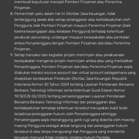
membuat keputusan menjadi Pemberi Pinjaman atau Penerima
Pinjaman.
Pemerintah yaitu dalam hal ini Otoritas Jasa Keuangan, tidak
bertanggung jawab atas setiap pelanggaran atau ketidakpatuhan oleh
Pengguna, baik Pemberi Pinjaman maupun Penerima Pinjaman (baik
karena kesengajaan atau kelalaian Pengguna) terhadap ketentuan
peraturan perundang-undangan maupun kesepakatan atau perikatan
antara Penyelenggara dengan Pemberi Pinjaman dan/atau Penerima
Pinjaman.
Setiap transaksi dan kegiatan pinjam meminjam atau pelaksanaan
kesepakatan mengenai pinjam meminjam antara atau yang melibatkan
Penyelenggara, Pemberi Pinjaman dan/atau Penerima Pinjaman wajib
dilakukan melalui escrow account dan virtual account sebagaimana yang
diwajibkan berdasarkan Peraturan Otoritas Jasa Keuangan Republik
Indonesia Nomor 40 Tahun 2024 tentang Layanan Pendanaan Bersama
Berbasis Teknologi Informasi serta Ketentuan Surat Edaran Nomor
19/SEOJK.06/2025 tentang penyelenggaraan Layanan Pendanaan
Bersama Berbasis Teknologi Informasi dan pelanggaran atau
ketidakpatuhan terhadap ketentuan tersebut merupakan bukti telah
terjadinya pelanggaran hukum oleh Penyelenggara sehingga
Penyelenggara wajib menanggung ganti rugi yang diderita oleh masing-
masing Pengguna sebagai akibat langsung dari pelanggaran hukum
tersebut di atas tanpa mengurangi hak Pengguna yang menderita
kerugian menurut Kitab Undang-Undang Hukum Perdata.