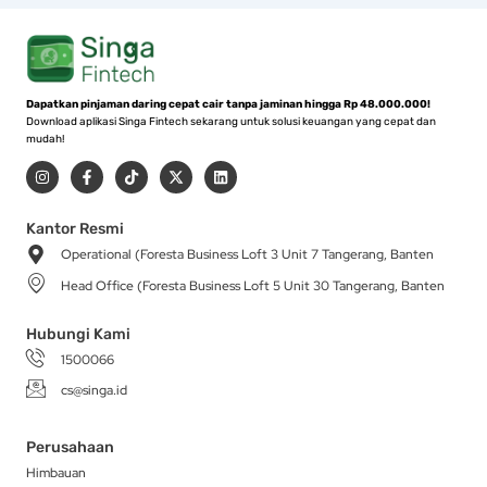
Dapatkan pinjaman daring cepat cair tanpa jaminan hingga Rp 48.000.000!
Download aplikasi Singa Fintech sekarang untuk solusi keuangan yang cepat dan
mudah!
I
F
T
X
L
n
a
i
-
i
s
c
k
t
n
t
e
t
w
k
a
b
o
i
e
Kantor Resmi
g
o
k
t
d
Operational (Foresta Business Loft 3 Unit 7 Tangerang, Banten
r
o
t
i
a
k
e
n
Head Office (Foresta Business Loft 5 Unit 30 Tangerang, Banten
m
-
r
f
Hubungi Kami
1500066
cs@singa.id
Perusahaan
Himbauan