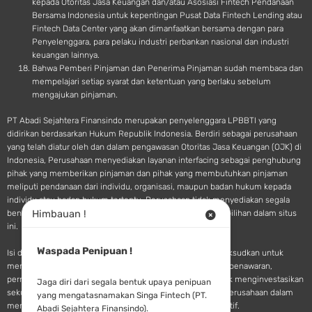
kepada Otoritas Jasa Keuangan dan/atau Asosiasi Fintech Pendanaan
Bersama Indonesia untuk kepentingan Pusat Data Fintech Lending atau
Fintech Data Center yang akan dimanfaatkan bersama dengan para
Penyelenggara, para pelaku industri perbankan nasional dan industri
keuangan lainnya.
Bahwa Pemberi Pinjaman dan Penerima Pinjaman sudah membaca dan
mempelajari setiap syarat dan ketentuan yang berlaku sebelum
mengajukan pinjaman.
PT Abadi Sejahtera Finansindo merupakan penyelenggara LPBBTI yang
didirikan berdasarkan Hukum Republik Indonesia. Berdiri sebagai perusahaan
yang telah diatur oleh dan dalam pengawasan Otoritas Jasa Keuangan (OJK) di
Indonesia, Perusahaan menyediakan layanan interfacing sebagai penghubung
pihak yang memberikan pinjaman dan pihak yang membutuhkan pinjaman
meliputi pendanaan dari individu, organisasi, maupun badan hukum kepada
individu atau badan hukum tertentu. Perusahaan tidak menyediakan segala
Himbauan !
bentuk saran atau rekomendasi pendanaan terkait pilihan-pilihan dalam situs
ini.
Waspada Penipuan !
Isi dan materi yang tersedia pada situs SINGA Fintech dimaksudkan untuk
memberikan informasi dan tidak dianggap sebagai sebuah penawaran,
permohonan, undangan, saran, maupun rekomendasi untuk menginvestasikan
Jaga diri dari segala bentuk upaya penipuan
sekuritas, produk pasar modal, atau jasa keuangan lainya. Perusahaan dalam
yang mengatasnamakan Singa Fintech (PT.
memberikan jasanya hanya terbatas pada fungsi administratif.
Abadi Sejahtera Finansindo).