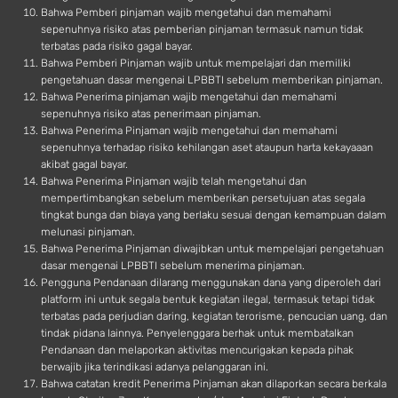
Bahwa Pemberi pinjaman wajib mengetahui dan memahami
sepenuhnya risiko atas pemberian pinjaman termasuk namun tidak
terbatas pada risiko gagal bayar.
Bahwa Pemberi Pinjaman wajib untuk mempelajari dan memiliki
pengetahuan dasar mengenai LPBBTI sebelum memberikan pinjaman.
Bahwa Penerima pinjaman wajib mengetahui dan memahami
sepenuhnya risiko atas penerimaan pinjaman.
Bahwa Penerima Pinjaman wajib mengetahui dan memahami
sepenuhnya terhadap risiko kehilangan aset ataupun harta kekayaaan
akibat gagal bayar.
Bahwa Penerima Pinjaman wajib telah mengetahui dan
mempertimbangkan sebelum memberikan persetujuan atas segala
tingkat bunga dan biaya yang berlaku sesuai dengan kemampuan dalam
melunasi pinjaman.
Bahwa Penerima Pinjaman diwajibkan untuk mempelajari pengetahuan
dasar mengenai LPBBTI sebelum menerima pinjaman.
Pengguna Pendanaan dilarang menggunakan dana yang diperoleh dari
platform ini untuk segala bentuk kegiatan ilegal, termasuk tetapi tidak
terbatas pada perjudian daring, kegiatan terorisme, pencucian uang, dan
tindak pidana lainnya. Penyelenggara berhak untuk membatalkan
Pendanaan dan melaporkan aktivitas mencurigakan kepada pihak
berwajib jika terindikasi adanya pelanggaran ini.
Bahwa catatan kredit Penerima Pinjaman akan dilaporkan secara berkala