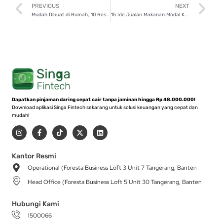
Prev
N
PREVIOUS
NEXT
Mudah Dibuat di Rumah, 10 Resep Minuman Segar untuk Buka Puasa
15 Ide Jualan Makanan Modal Kecil, Bisa Raup Cuan!
Dapatkan pinjaman daring cepat cair tanpa jaminan hingga Rp 48.000.000!
Download aplikasi Singa Fintech sekarang untuk solusi keuangan yang cepat dan
mudah!
I
F
T
X
L
n
a
i
-
i
s
c
k
t
n
t
e
t
w
k
a
b
o
i
e
Kantor Resmi
g
o
k
t
d
Operational (Foresta Business Loft 3 Unit 7 Tangerang, Banten
r
o
t
i
a
k
e
n
Head Office (Foresta Business Loft 5 Unit 30 Tangerang, Banten
m
-
r
f
Hubungi Kami
1500066