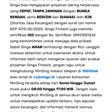
Singa bisa mengajukan pinjaman daring terpercaya
yang
CEPAT, TANPA JAMINAN
dengan
BUNGA
RENDAH,
serta
BERIZIN
dan
DIAWASI
oleh
OJK
(Otoritas Jasa Keuangan) dengan surat izin nomor
KEP-47/D.05/2020. Singa Fintech juga memiliki
sertifikasi
ISO
dengan No. Sertifikat: ISMS1001242
yang berkomitmen untuk menjaga data pribadi
Sobat Singa
AMAN
terlindungi dengan fitur canggih
liveness detection untuk keamanan ekstra.
Untuk
informasi lebih lanjut mengenai layanan dan produk
pinjaman Singa Fintech, jangan ragu untuk
menghubungi MinSing melalui telepon di
1500066
atau email di
cs@singa.id
.
Layanan konsumen
MinSing tersedia setiap hari
Senin hingga Jumat
mulai pukul
08:00 hingga 17:00 WIB
.
Jangan lupa
untuk mengikuti MinSing di semua akun sosial media
untuk mendapatkan update terbaru, tips seputar
solusi keuangan, dan informasi menarik lainnya.