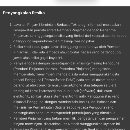
l
r
e
o
Penyangkalan Resiko
i
d
Layanan Pinjam Meminjam Berbasis Teknologi Informasi merupakan
kesepakatan perdata antara Pemberi Pinjaman dengan Penerima
Pinjaman, sehingga segala risiko yang timbul dari kesepakatan tersebut
ditanggung sepenuhnya oleh masing-masing pihak.
Risiko kredit atau gagal bayar ditanggung sepenuhnya oleh Pemberi
Pinjaman. Tidak ada lembaga atau otoritas negara yang bertanggung
jawab atas risiko gagal bayar ini.
Penyelenggara dengan persetujuan dari masing-masing Pengguna
(Pemberi Pinjaman dan/atau Penerima Pinjaman) mengakses,
memperoleh, menyimpan, mengelola dan/atau menggunakan data
pribadi Pengguna (“Pemanfaatan Data”) pada atau di dalam benda,
perangkat elektronik (termasuk smartphone atau telepon seluler),
perangkat keras (hardware) maupun lunak (software), dokumen
elektronik, aplikasi atau sistem elektronik milik Pengguna atau yang
dikuasai Pengguna, dengan memberitahukan tujuan, batasan dan
mekanisme Pemanfaatan Data tersebut kepada Pengguna yang
bersangkutan sebelum memperoleh persetujuan yang dimaksud.
Pemberi Pinjaman yang belum memiliki pengetahuan dan pengalaman
pinjam meminjam, disarankan untuk tidak menggunakan layanan ini.
Penerima Pinjaman harus mempertimbangkan tingkat bunga pinjaman