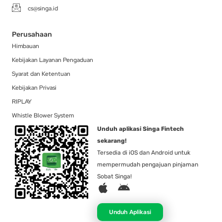
cs@singa.id
Perusahaan
Himbauan
Kebijakan Layanan Pengaduan
Syarat dan Ketentuan
Kebijakan Privasi
RIPLAY
Whistle Blower System
Unduh aplikasi Singa Fintech
sekarang!
Tersedia di iOS dan Android untuk
mempermudah pengajuan pinjaman
Sobat Singa!
A
A
p
n
p
d
Unduh Aplikasi