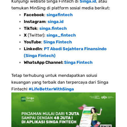
Kunjungi website Singa Fintech di
Singa.id
, atau
temukan MinSing di platform sosial media berikut:
Facebook
:
singafintech
Instagram
:
singa.id
TikTok
:
singa.fintech
X
(Twitter):
singa_fintech
YouTube
:
Singa Fintech
LinkedIn
:
PT Abadi Sejahtera Finansindo
(Singa Fintech)
WhatsApp Channel:
Singa Fintech
Tetap terhubung untuk mendapatkan solusi
keuangan yang terbaik dan terpercaya dari Singa
Fintech!
#LifeBetterWithSinga