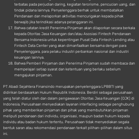
terbatas pada perjudian daring, kegiatan terorisme, pencucian uang, dan
tindak pidana lainnya. Penyelenggara berhak untuk membatalkan
Pendanaan dan melaporkan aktivitas mencurigakan kepada pihak
berwajib jika terindikasi adanya pelanggaran ini.
Bahwa catatan kredit Penerima Pinjaman akan dilaporkan secara berkala
kepada Otoritas Jasa Keuangan dan/atau Asosiasi Fintech Pendanaan
Bersama Indonesia untuk kepentingan Pusat Data Fintech Lending atau
Fintech Data Center yang akan dimanfaatkan bersama dengan para
Penyelenggara, para pelaku industri perbankan nasional dan industri
keuangan lainnya.
Bahwa Pemberi Pinjaman dan Penerima Pinjaman sudah membaca dan
mempelajari setiap syarat dan ketentuan yang berlaku sebelum
mengajukan pinjaman.
PT Abadi Sejahtera Finansindo merupakan penyelenggara LPBBTI yang
didirikan berdasarkan Hukum Republik Indonesia. Berdiri sebagai perusahaan
yang telah diatur oleh dan dalam pengawasan Otoritas Jasa Keuangan (OJK) di
Indonesia, Perusahaan menyediakan layanan interfacing sebagai penghubung
pihak yang memberikan pinjaman dan pihak yang membutuhkan pinjaman
meliputi pendanaan dari individu, organisasi, maupun badan hukum kepada
individu atau badan hukum tertentu. Perusahaan tidak menyediakan segala
bentuk saran atau rekomendasi pendanaan terkait pilihan-pilihan dalam situs
ini.