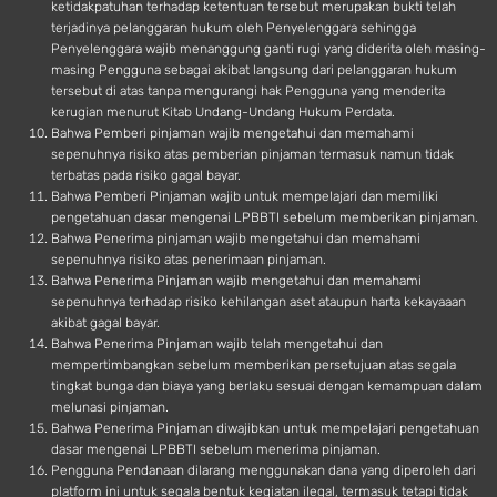
ketidakpatuhan terhadap ketentuan tersebut merupakan bukti telah
terjadinya pelanggaran hukum oleh Penyelenggara sehingga
Penyelenggara wajib menanggung ganti rugi yang diderita oleh masing-
masing Pengguna sebagai akibat langsung dari pelanggaran hukum
tersebut di atas tanpa mengurangi hak Pengguna yang menderita
kerugian menurut Kitab Undang-Undang Hukum Perdata.
Bahwa Pemberi pinjaman wajib mengetahui dan memahami
sepenuhnya risiko atas pemberian pinjaman termasuk namun tidak
terbatas pada risiko gagal bayar.
Bahwa Pemberi Pinjaman wajib untuk mempelajari dan memiliki
pengetahuan dasar mengenai LPBBTI sebelum memberikan pinjaman.
Bahwa Penerima pinjaman wajib mengetahui dan memahami
sepenuhnya risiko atas penerimaan pinjaman.
Bahwa Penerima Pinjaman wajib mengetahui dan memahami
sepenuhnya terhadap risiko kehilangan aset ataupun harta kekayaaan
akibat gagal bayar.
Bahwa Penerima Pinjaman wajib telah mengetahui dan
mempertimbangkan sebelum memberikan persetujuan atas segala
tingkat bunga dan biaya yang berlaku sesuai dengan kemampuan dalam
melunasi pinjaman.
Bahwa Penerima Pinjaman diwajibkan untuk mempelajari pengetahuan
dasar mengenai LPBBTI sebelum menerima pinjaman.
Pengguna Pendanaan dilarang menggunakan dana yang diperoleh dari
platform ini untuk segala bentuk kegiatan ilegal, termasuk tetapi tidak