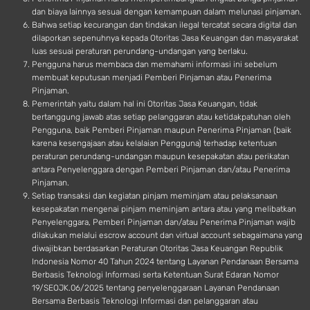
dan biaya lainnya sesuai dengan kemampuan dalam melunasi pinjaman.
Bahwa setiap kecurangan dan tindakan ilegal tercatat secara digital dan
dilaporkan sepenuhnya kepada Otoritas Jasa Keuangan dan masyarakat
luas sesuai peraturan perundang-undangan yang berlaku.
Pengguna harus membaca dan memahami informasi ini sebelum
membuat keputusan menjadi Pemberi Pinjaman atau Penerima
Pinjaman.
Pemerintah yaitu dalam hal ini Otoritas Jasa Keuangan, tidak
bertanggung jawab atas setiap pelanggaran atau ketidakpatuhan oleh
Pengguna, baik Pemberi Pinjaman maupun Penerima Pinjaman (baik
karena kesengajaan atau kelalaian Pengguna) terhadap ketentuan
peraturan perundang-undangan maupun kesepakatan atau perikatan
antara Penyelenggara dengan Pemberi Pinjaman dan/atau Penerima
Pinjaman.
Setiap transaksi dan kegiatan pinjam meminjam atau pelaksanaan
kesepakatan mengenai pinjam meminjam antara atau yang melibatkan
Penyelenggara, Pemberi Pinjaman dan/atau Penerima Pinjaman wajib
dilakukan melalui escrow account dan virtual account sebagaimana yang
diwajibkan berdasarkan Peraturan Otoritas Jasa Keuangan Republik
Indonesia Nomor 40 Tahun 2024 tentang Layanan Pendanaan Bersama
Berbasis Teknologi Informasi serta Ketentuan Surat Edaran Nomor
19/SEOJK.06/2025 tentang penyelenggaraan Layanan Pendanaan
Bersama Berbasis Teknologi Informasi dan pelanggaran atau