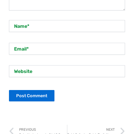
Name*
Email*
Website
Prev
N
PREVIOUS
NEXT