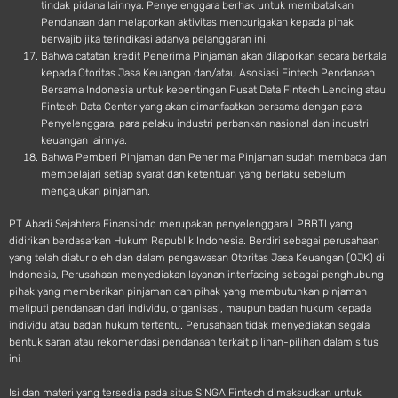
tindak pidana lainnya. Penyelenggara berhak untuk membatalkan
Pendanaan dan melaporkan aktivitas mencurigakan kepada pihak
berwajib jika terindikasi adanya pelanggaran ini.
Bahwa catatan kredit Penerima Pinjaman akan dilaporkan secara berkala
kepada Otoritas Jasa Keuangan dan/atau Asosiasi Fintech Pendanaan
Bersama Indonesia untuk kepentingan Pusat Data Fintech Lending atau
Fintech Data Center yang akan dimanfaatkan bersama dengan para
Penyelenggara, para pelaku industri perbankan nasional dan industri
keuangan lainnya.
Bahwa Pemberi Pinjaman dan Penerima Pinjaman sudah membaca dan
mempelajari setiap syarat dan ketentuan yang berlaku sebelum
mengajukan pinjaman.
PT Abadi Sejahtera Finansindo merupakan penyelenggara LPBBTI yang
didirikan berdasarkan Hukum Republik Indonesia. Berdiri sebagai perusahaan
yang telah diatur oleh dan dalam pengawasan Otoritas Jasa Keuangan (OJK) di
Indonesia, Perusahaan menyediakan layanan interfacing sebagai penghubung
pihak yang memberikan pinjaman dan pihak yang membutuhkan pinjaman
meliputi pendanaan dari individu, organisasi, maupun badan hukum kepada
individu atau badan hukum tertentu. Perusahaan tidak menyediakan segala
bentuk saran atau rekomendasi pendanaan terkait pilihan-pilihan dalam situs
ini.
Isi dan materi yang tersedia pada situs SINGA Fintech dimaksudkan untuk