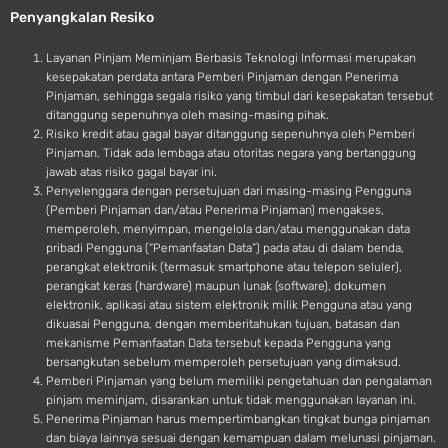
Penyangkalan Resiko
i
d
Layanan Pinjam Meminjam Berbasis Teknologi Informasi merupakan
kesepakatan perdata antara Pemberi Pinjaman dengan Penerima
Pinjaman, sehingga segala risiko yang timbul dari kesepakatan tersebut
ditanggung sepenuhnya oleh masing-masing pihak.
Risiko kredit atau gagal bayar ditanggung sepenuhnya oleh Pemberi
Pinjaman. Tidak ada lembaga atau otoritas negara yang bertanggung
jawab atas risiko gagal bayar ini.
Penyelenggara dengan persetujuan dari masing-masing Pengguna
(Pemberi Pinjaman dan/atau Penerima Pinjaman) mengakses,
memperoleh, menyimpan, mengelola dan/atau menggunakan data
pribadi Pengguna (“Pemanfaatan Data”) pada atau di dalam benda,
perangkat elektronik (termasuk smartphone atau telepon seluler),
perangkat keras (hardware) maupun lunak (software), dokumen
elektronik, aplikasi atau sistem elektronik milik Pengguna atau yang
dikuasai Pengguna, dengan memberitahukan tujuan, batasan dan
mekanisme Pemanfaatan Data tersebut kepada Pengguna yang
bersangkutan sebelum memperoleh persetujuan yang dimaksud.
Pemberi Pinjaman yang belum memiliki pengetahuan dan pengalaman
pinjam meminjam, disarankan untuk tidak menggunakan layanan ini.
Penerima Pinjaman harus mempertimbangkan tingkat bunga pinjaman
dan biaya lainnya sesuai dengan kemampuan dalam melunasi pinjaman.