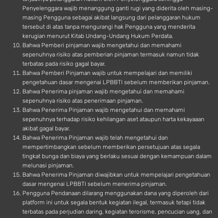
Penyelenggara wajib menanggung ganti rugi yang diderita oleh masing-
masing Pengguna sebagai akibat langsung dari pelanggaran hukum
tersebut di atas tanpa mengurangi hak Pengguna yang menderita
kerugian menurut Kitab Undang-Undang Hukum Perdata.
Bahwa Pemberi pinjaman wajib mengetahui dan memahami
sepenuhnya risiko atas pemberian pinjaman termasuk namun tidak
terbatas pada risiko gagal bayar.
Bahwa Pemberi Pinjaman wajib untuk mempelajari dan memiliki
pengetahuan dasar mengenai LPBBTI sebelum memberikan pinjaman.
Bahwa Penerima pinjaman wajib mengetahui dan memahami
sepenuhnya risiko atas penerimaan pinjaman.
Bahwa Penerima Pinjaman wajib mengetahui dan memahami
sepenuhnya terhadap risiko kehilangan aset ataupun harta kekayaaan
akibat gagal bayar.
Bahwa Penerima Pinjaman wajib telah mengetahui dan
mempertimbangkan sebelum memberikan persetujuan atas segala
tingkat bunga dan biaya yang berlaku sesuai dengan kemampuan dalam
melunasi pinjaman.
Bahwa Penerima Pinjaman diwajibkan untuk mempelajari pengetahuan
dasar mengenai LPBBTI sebelum menerima pinjaman.
Pengguna Pendanaan dilarang menggunakan dana yang diperoleh dari
platform ini untuk segala bentuk kegiatan ilegal, termasuk tetapi tidak
terbatas pada perjudian daring, kegiatan terorisme, pencucian uang, dan