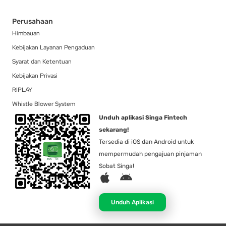
Perusahaan
Himbauan
Kebijakan Layanan Pengaduan
Syarat dan Ketentuan
Kebijakan Privasi
RIPLAY
Whistle Blower System
Unduh aplikasi Singa Fintech
sekarang!
Tersedia di iOS dan Android untuk
mempermudah pengajuan pinjaman
Sobat Singa!
A
A
p
n
p
d
Unduh Aplikasi
l
r
e
o