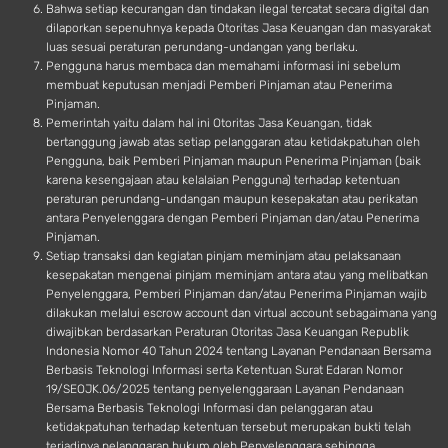
Bahwa setiap kecurangan dan tindakan ilegal tercatat secara digital dan
dilaporkan sepenuhnya kepada Otoritas Jasa Keuangan dan masyarakat
luas sesuai peraturan perundang-undangan yang berlaku.
Pengguna harus membaca dan memahami informasi ini sebelum
membuat keputusan menjadi Pemberi Pinjaman atau Penerima
Pinjaman.
Pemerintah yaitu dalam hal ini Otoritas Jasa Keuangan, tidak
bertanggung jawab atas setiap pelanggaran atau ketidakpatuhan oleh
Pengguna, baik Pemberi Pinjaman maupun Penerima Pinjaman (baik
karena kesengajaan atau kelalaian Pengguna) terhadap ketentuan
peraturan perundang-undangan maupun kesepakatan atau perikatan
antara Penyelenggara dengan Pemberi Pinjaman dan/atau Penerima
Pinjaman.
Setiap transaksi dan kegiatan pinjam meminjam atau pelaksanaan
kesepakatan mengenai pinjam meminjam antara atau yang melibatkan
Penyelenggara, Pemberi Pinjaman dan/atau Penerima Pinjaman wajib
dilakukan melalui escrow account dan virtual account sebagaimana yang
diwajibkan berdasarkan Peraturan Otoritas Jasa Keuangan Republik
Indonesia Nomor 40 Tahun 2024 tentang Layanan Pendanaan Bersama
Berbasis Teknologi Informasi serta Ketentuan Surat Edaran Nomor
19/SEOJK.06/2025 tentang penyelenggaraan Layanan Pendanaan
Bersama Berbasis Teknologi Informasi dan pelanggaran atau
ketidakpatuhan terhadap ketentuan tersebut merupakan bukti telah
terjadinya pelanggaran hukum oleh Penyelenggara sehingga