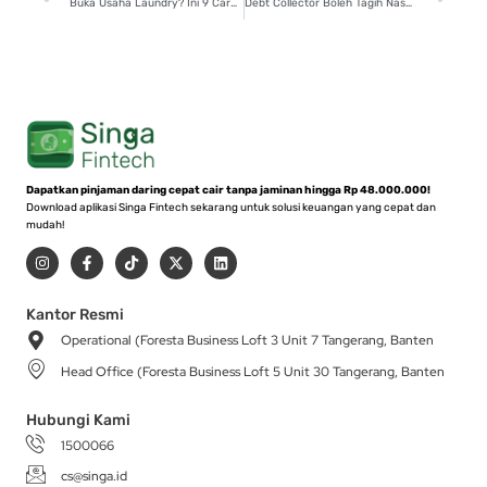
Buka Usaha Laundry? Ini 9 Cara Hitung Modalnya!
Debt Collector Boleh Tagih Nasabah? Cek 7 Aturan Baru Pindar!
Dapatkan pinjaman daring cepat cair tanpa jaminan hingga Rp 48.000.000!
Download aplikasi Singa Fintech sekarang untuk solusi keuangan yang cepat dan
mudah!
I
F
T
X
L
n
a
i
-
i
s
c
k
t
n
t
e
t
w
k
a
b
o
i
e
Kantor Resmi
g
o
k
t
d
Operational (Foresta Business Loft 3 Unit 7 Tangerang, Banten
r
o
t
i
a
k
e
n
Head Office (Foresta Business Loft 5 Unit 30 Tangerang, Banten
m
-
r
f
Hubungi Kami
1500066
cs@singa.id