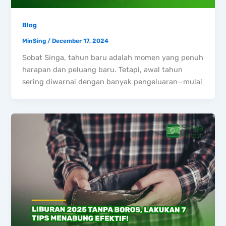
Blog
MinSing
/
December 17, 2024
Sobat Singa, tahun baru adalah momen yang penuh
harapan dan peluang baru. Tetapi, awal tahun
sering diwarnai dengan banyak pengeluaran—mulai