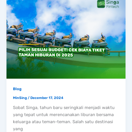
Blog
MinSing
/
December 17, 2024
Sobat Singa, tahun baru seringkali menjadi waktu
yang tepat untuk merencanakan liburan bersama
keluarga atau teman-teman. Salah satu destinasi
yang