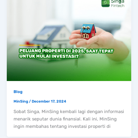
Blog
MinSing
/
December 17, 2024
Sobat Singa, MinSing kembali lagi dengan informasi
menarik seputar dunia finansial. Kali ini, MinSing
ingin membahas tentang investasi properti di