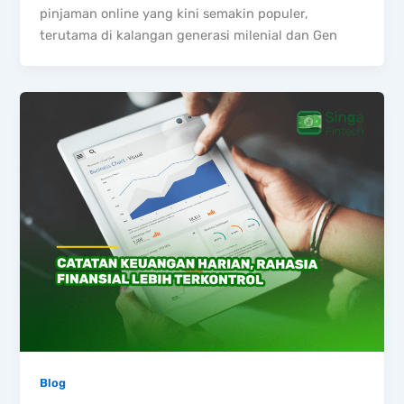
pinjaman online yang kini semakin populer,
terutama di kalangan generasi milenial dan Gen
Blog