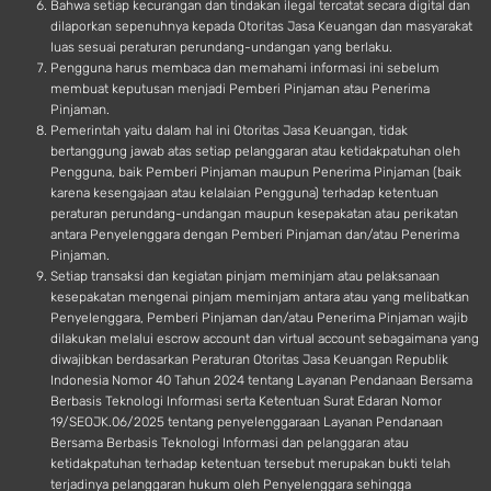
Bahwa setiap kecurangan dan tindakan ilegal tercatat secara digital dan
dilaporkan sepenuhnya kepada Otoritas Jasa Keuangan dan masyarakat
luas sesuai peraturan perundang-undangan yang berlaku.
Pengguna harus membaca dan memahami informasi ini sebelum
membuat keputusan menjadi Pemberi Pinjaman atau Penerima
Pinjaman.
Pemerintah yaitu dalam hal ini Otoritas Jasa Keuangan, tidak
bertanggung jawab atas setiap pelanggaran atau ketidakpatuhan oleh
Pengguna, baik Pemberi Pinjaman maupun Penerima Pinjaman (baik
karena kesengajaan atau kelalaian Pengguna) terhadap ketentuan
peraturan perundang-undangan maupun kesepakatan atau perikatan
antara Penyelenggara dengan Pemberi Pinjaman dan/atau Penerima
Pinjaman.
Setiap transaksi dan kegiatan pinjam meminjam atau pelaksanaan
kesepakatan mengenai pinjam meminjam antara atau yang melibatkan
Penyelenggara, Pemberi Pinjaman dan/atau Penerima Pinjaman wajib
dilakukan melalui escrow account dan virtual account sebagaimana yang
diwajibkan berdasarkan Peraturan Otoritas Jasa Keuangan Republik
Indonesia Nomor 40 Tahun 2024 tentang Layanan Pendanaan Bersama
Berbasis Teknologi Informasi serta Ketentuan Surat Edaran Nomor
19/SEOJK.06/2025 tentang penyelenggaraan Layanan Pendanaan
Bersama Berbasis Teknologi Informasi dan pelanggaran atau
ketidakpatuhan terhadap ketentuan tersebut merupakan bukti telah
terjadinya pelanggaran hukum oleh Penyelenggara sehingga