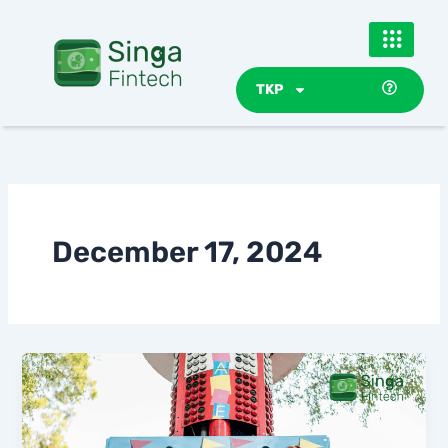
Skip
to
content
TKP
December 17, 2024