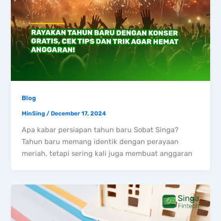
Blog
MinSing
/
December 17, 2024
Apa kabar persiapan tahun baru Sobat Singa?
Tahun baru memang identik dengan perayaan
meriah, tetapi sering kali juga membuat anggaran