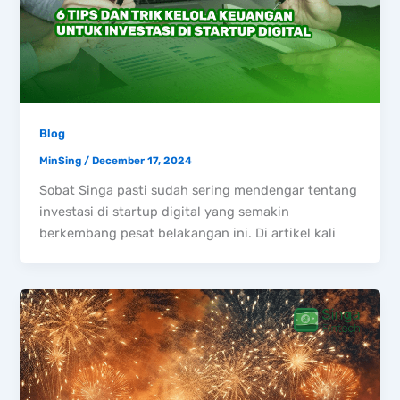
Blog
MinSing
/
December 17, 2024
Sobat Singa pasti sudah sering mendengar tentang
investasi di startup digital yang semakin
berkembang pesat belakangan ini. Di artikel kali